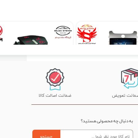
مانیتور فابریک سراتو Cerato کیا فول تاچ مدل T3L2021
کروز کنترل و لیمیتر فابریک H30 کراس
۱۲,۹۰۰,۰۰۰ تومان
۲۰,۱۹۰,۰۰۰ تومان
۲۰,۵۰۰,۰۰۰ تومان
ضمانت اصالت کالا
به دنبال چه محصولی هستید؟
جستجو