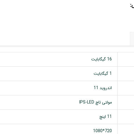
ش:
16 گیگابایت
1 گیگابایت
اندروید 11
مولتی تاچ IPS-LED
11 اینچ
720*1080