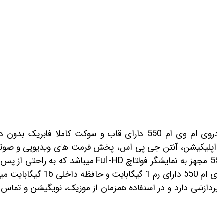
 خودرو
Car 
DASH )
 میدرنج
مانیتور فابریک اندرویدی خودروی ام وی ام 550 دارای قاب و سوکت کا
و
اپلیکیشن، آنتن جی پی اس، پخش فرمت های ویدیویی و صوتی و 
برمی آید. مانیتور اندروید ام وی ام 50
تز قدرت پردازشی دارد و در استفاده همزمان از موزیک، نویگیشن و تم