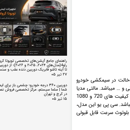
راهنمای جامع آپشن‌های تخصصی تویوتا کرو
تا آینه تاشو فابریک دوربین دنده عقب و سن
۲۷ تیر ۰۵
ملا فابریک بدون دخالت در سیمکشی خودرو
دوربین ۳۶۰ درجه خودرو؛ چشمی باز برای
... میباشد. مالتی مدیا
شما | سلما سیستم، مرکز تخصصی فروش نص
در کرج و تهران
فابریک خودروی ام وی ام 550 مجهز به نمایشگر فولتاچ Full-HD میباشد که به راحتی از پس کیفیت های 720 و 1080
۱۵ تیر ۰۵
5 دارای رم 1 گیگابایت و حافظه داخلی 16 گیگابایت میباشد. سی پی یو این مدل،
اس بلوتوث سرعت قابل قبولی