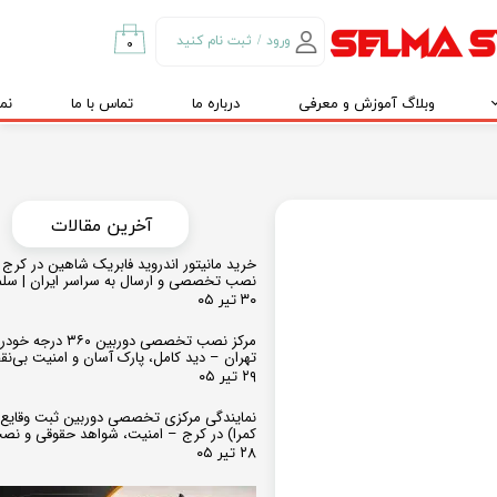
ورود
/
ثبت نام کنید
۰
حساب کاربری من
وبلاگ آموزش و معرفی
درباره ما
تماس با ما
نم
تغییر گذر واژه
سفارشات
خروج از حساب
کاربری
​​آخرین مقالات
خرید مانیتور اندروید فابریک شاهین در کرج و
نصب تخصصی و ارسال به سراسر ایران | سل
۳۰ تیر ۰۵
مرکز نصب تخصصی دوربین ۶۰
تهران – دید کامل، پارک آسان و امنیت بی‌ن
۲۹ تیر ۰۵
نمایندگی مرکزی تخصصی دوربین ثبت وقایع
کمرا) در کرج – امنیت، شواهد حقوقی و نص
۲۸ تیر ۰۵