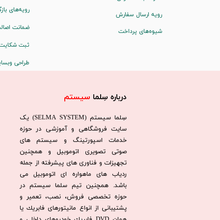
رویه‌های بازگ
رویه ارسال سفارش
ضمانت اصالت
شیوه‌های پرداخت
ثبت شکایت
طراحی وبسا
درباره سِلما
سیستم​​​​​​​
سِلما سيستم (SELMA SYSTEM) یک
سایت فروشگاهی و آموزشی در حوزه
خدمات اسپورتینگ و سیستم های
صوتی تصویری اتوموبیل و همچنین
تجهیزات و فناوری های پیشرفته از جمله
ردیاب های ماهواره ای اتوموبیل می
باشد. همچنين تيم سلما سيستم در
حوزه تخصصی فروش، نصب، تعمير و
پشتيبانی از انواع مانيتورهای فابريك يا
همان DVD فابريك خودروهای داخلی و