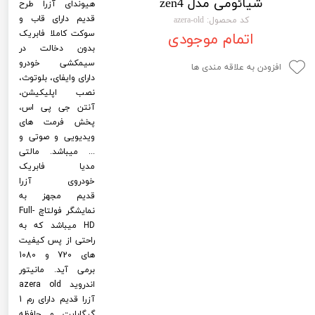
شیائومی مدل zen4
هیوندای آزرا طرح
لیفان LIFAN
سنسور دنده عقب Sensor
قدیم دارای قاب و
کد محصول: azera-old
سوکت کاملا فابریک
اتمام موجودی
رنو RENAULT
دوربین خودرو Car Camera
بدون دخالت در
سیمکشی خودرو
جک JAC
دوربین ثبت وقایع (CAM
افزودن به علاقه مندی ها
دارای وایفای، بلوتوث،
نیسان NISSAN
پاور ویندوز Power Windows
نصب اپلیکیشن،
آنتن جی پی اس،
جیلی GEELY
پاور سانروف Power Sunroof
پخش فرمت های
ویدیویی و صوتی و
سیتروئن CITROEN
باند و بلندگو و 
... میباشد. مالتی
مدیا فابریک
بی ام و BMW
آمپلی فایر خودر
خودروی آزرا
قدیم مجهز به
مرسدس بنز MERCEDES BENZ
طاقچه MDF و 3D عقب خودرو
نمایشگر فولتاچ Full-
HD میباشد که به
راحتی از پس کیفیت
های 720 و 1080
برمی آید. مانیتور
اندروید azera old
آزرا قدیم دارای رم 1
گیگابایت و حافظه