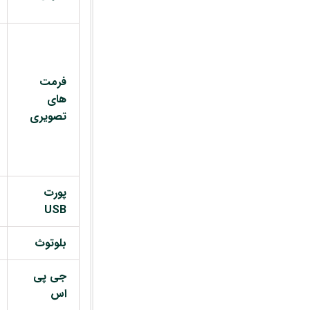
فرمت
های
تصویری
پورت
USB
بلوتوث
جی پی
اس