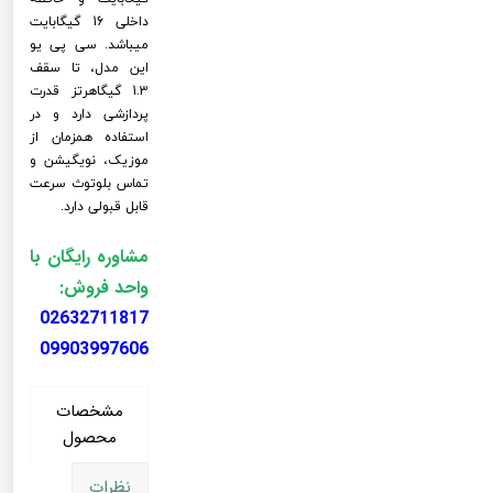
داخلی 16 گیگابایت
میباشد. سی پی یو
این مدل، تا سقف
1.3 گیگاهرتز قدرت
پردازشی دارد و در
استفاده همزمان از
موزیک، نویگیشن و
تماس بلوتوث سرعت
قابل قبولی دارد.
مشاوره رایگان با
واحد فروش:
02632711817
09903997606
مشخصات
محصول
نظرات