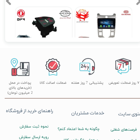
مانیتور فابریک سراتو Cerato کیا فول تاچ مدل T3L2021
کروز کنترل و لیمیتر فابریک H30 کراس
۱۲,۹۰۰,۰۰۰ تومان
۲۰,۵۰۰,۰۰۰ تومان
۲۰,۱۹۰,۰۰۰ تومان
۷ روز ضمانت تعویض
پشتیبانی 7 روز هفته
ضمانت اصالت کالا
پرداخت در محل
(خریدهای بالای
2 میلیون تومان)
راهنمای خرید از فروشگاه
خدمات مشتریان
نوی سایت
نحوه ثبت سفارش
چگونه به شما اعتماد کنم؟
فرصت‌های شغلی
رویه ارسال سفارش