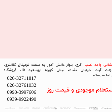
نشانی واحد نصب:
کرج، بلوار دانش آموز به سمت ترمینال کلانتری،
دولت آباد، خیابان نشاط، نبش کوچه ابوسعید 10، فروشگاه
لما سیستم​​​​​​​
026-32711817
026-32761032
ستعلام موجودی و قیمت روز
0990-3997606
0939-9922490
تمام حقوق این سایت متعلق به فروشگاه سلما سیستم می‌باشد.