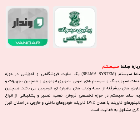
باره سِلما
سیستم​​​​​​​
سِلما سيستم (SELMA SYSTEM) یک سایت فروشگاهی و آموزشی در حوزه
دمات اسپورتینگ و سیستم های صوتی تصویری اتوموبیل و همچنین تجهیزات و
ناوری های پیشرفته از جمله ردیاب های ماهواره ای اتوموبیل می باشد. همچنين
يم سلما سيستم در حوزه تخصصی فروش، نصب، تعمير و پشتيبانی از انواع
مانيتورهای فابريك يا همان DVD فابريك خودروهای داخلی و خارجی در استان البرز
كرج مشغول به فعاليت است.​​​​​​​