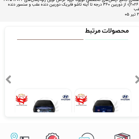
و ۲۰۲۶)؛ از دوربین ۳۶۰ درجه تا آینه تاشو فابریک دوربین دنده عقب و سنسور دنده
قب
ر ۰۵
محصولات مرتبط
مانیتور فابریک اندروید خودروی هیوندای توسان 2015-2018 برند ویستا VISTA مدل FX-1032
مانیتور فابریک اندروید خودروی هیوندای توسان ix35 برند ویستا VISTA مدل FX-1032
 تومان
۱۴,۸۹۰,۰۰۰ تومان
۱۹,۹۰۰,۰۰۰ تومان