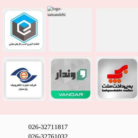
026-32711817
026-32761032