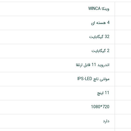
وینکا WINCA
4 هسته ای
32 گیگابایت
2 گیگابایت
اندروید 11 قابل ارتقا
مولتی تاچ IPS-LED
11 اینچ
720*1080
دارد