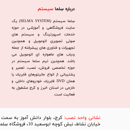
درباره سِلما
سیستم​​​​​​​
سِلما سيستم (SELMA SYSTEM) یک
سایت فروشگاهی و آموزشی در حوزه
خدمات اسپورتینگ و سیستم های
صوتی تصویری اتوموبیل و همچنین
تجهیزات و فناوری های پیشرفته از جمله
ردیاب های ماهواره ای اتوموبیل می
باشد. همچنين تيم سلما سيستم در
حوزه تخصصی فروش، نصب، تعمير و
پشتيبانی از انواع مانيتورهای فابريك يا
همان DVD فابريك خودروهای داخلی و
خارجی در استان البرز و كرج مشغول به
فعاليت است.​​​​​​​
​نشانی واحد نصب:
کرج، بلوار دانش آموز به سمت تر
خیابان نشاط، نبش کوچه ابوسعید 10، فروشگاه سِلما سیستم​​​​​​​