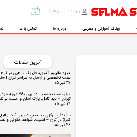
ورود
/
ثبت نام کنید
۰
حساب کاربری من
وبلاگ آموزش و معرفی
درباره ما
تماس با ما
نم
تغییر گذر واژه
سفارشات
خروج از حساب
کاربری
​​آخرین مقالات
خرید مانیتور اندروید فابریک شاهین در کرج و
نصب تخصصی و ارسال به سراسر ایران | سل
۳۰ تیر ۰۵
مرکز نصب تخصصی دوربین ۶۰
تهران – دید کامل، پارک آسان و امنیت بی‌ن
۲۹ تیر ۰۵
نمایندگی مرکزی تخصصی دوربین ثبت وقایع
کمرا) در کرج – امنیت، شواهد حقوقی و نص
۲۸ تیر ۰۵