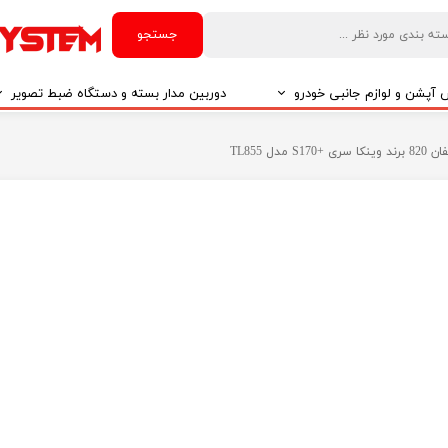
جستجو
آپشن و لوازم جانبی خودرو
دوربین مدار بسته و دستگاه ضبط تصویر
درو
دوربین مدار بسته
دل TL855
درو
دوربین مدار بسته بر اساس تکنولوژی
درو
ایربگ و رابط چرخشی
El
تی مدیا