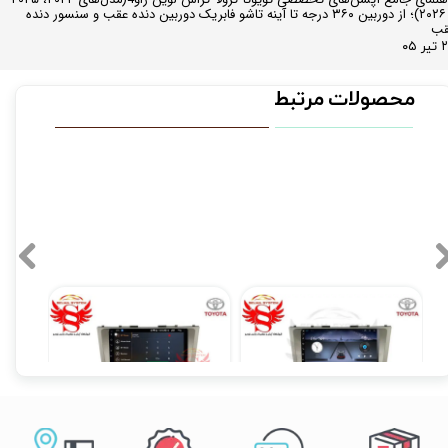
و ۲۰۲۶)؛ از دوربین ۳۶۰ درجه تا آینه تاشو فابریک دوربین دنده عقب و سنسور دنده
قب
ر ۰۵
محصولات مرتبط
مانیتور فابریک اندروید خودروی تویوتا کمری2006-2008 برند ویستا VISTA مدل TSX-1032
مانیتور فابریک تویوتا کمری Toyota Camry فولتاچ مدل T3L
۱۶,۹۹۰,۰۰۰ تومان
۱۲,۹۰۰,۰۰۰ تومان
۰