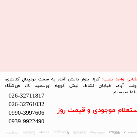
نشانی واحد نصب:
کرج، بلوار دانش آموز به سمت ترمینال کلانتری،
دولت آباد، خیابان نشاط، نبش کوچه ابوسعید 10، فروشگاه
لما سیستم​​​​​​​
026-32711817
026-32761032
ستعلام موجودی و قیمت روز
0990-3997606
0939-9922490
تمام حقوق این سایت متعلق به فروشگاه سلما سیستم می‌باشد.