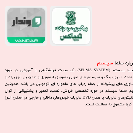
باره سِلما
سیستم​​​​​​​
سِلما سيستم (SELMA SYSTEM) یک سایت فروشگاهی و آموزشی در حوزه
دمات اسپورتینگ و سیستم های صوتی تصویری اتوموبیل و همچنین تجهیزات و
ناوری های پیشرفته از جمله ردیاب های ماهواره ای اتوموبیل می باشد. همچنين
يم سلما سيستم در حوزه تخصصی فروش، نصب، تعمير و پشتيبانی از انواع
مانيتورهای فابريك يا همان DVD فابريك خودروهای داخلی و خارجی در استان البرز
كرج مشغول به فعاليت است.​​​​​​​