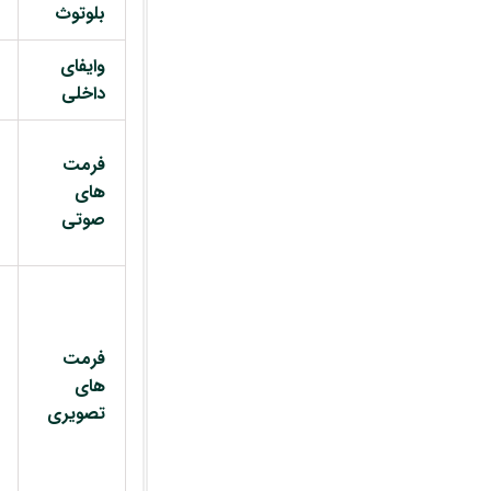
بلوتوث
وایفای
داخلی
فرمت
های
صوتی
فرمت
های
تصویری