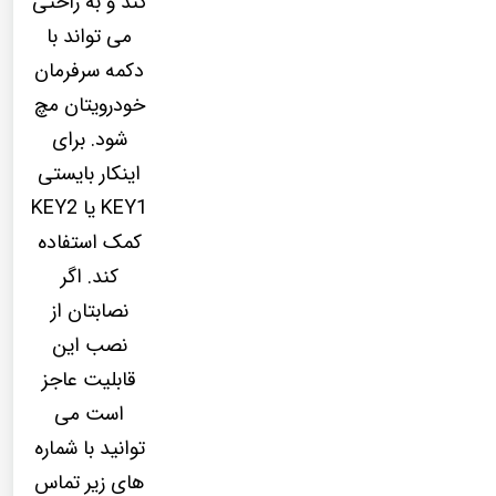
کند و به راحتی
می تواند با
دکمه سرفرمان
خودرویتان مچ
شود. برای
اینکار بایستی
KEY1 یا KEY2
کمک استفاده
کند. اگر
نصابتان از
نصب این
قابلیت عاجز
است می
توانید با شماره
های زیر تماس