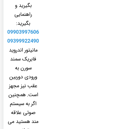
بگیرید و
راهنمایی
بگیرید:
09903997606
09399922490
مانیتور اندروید
فابریک سمند
سورن به
ورودی دوربین
عقب نیز مجهز
است. همچنین
اگر به سیستم
صوتی علاقه
مند هستید می