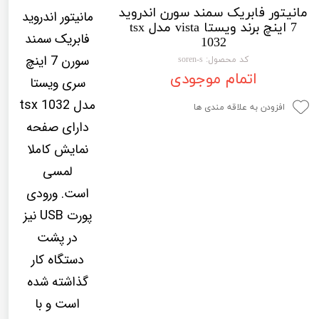
مانیتور فابریک سمند سورن اندروید
لیفان LIFAN
سنسور دنده عقب Sensor
مانیتور اندروید
7 اینچ برند ویستا vista مدل tsx
فابریک سمند
رنو RENAULT
دوربین خودرو Car Camera
1032
سورن 7 اینچ
کد محصول: soren-s
جک JAC
دوربین ثبت وقایع (CAM
اتمام موجودی
سری ویستا
نیسان NISSAN
پاور ویندوز Power Windows
مدل tsx 1032
افزودن به علاقه مندی ها
جیلی GEELY
پاور سانروف Power Sunroof
دارای صفحه
نمایش کاملا
سیتروئن CITROEN
باند و بلندگو و 
لمسی
بی ام و BMW
آمپلی فایر خودر
است. ورودی
مرسدس بنز MERCEDES BENZ
طاقچه MDF و 3D عقب خودرو
پورت USB نیز
در پشت
دستگاه کار
گذاشته شده
است و با