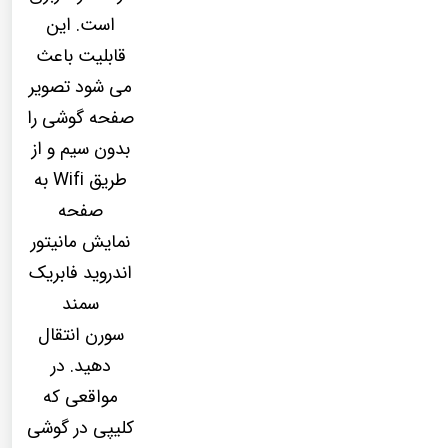
است. این
قابلیت باعث
می شود تصویر
صفحه گوشی را
بدون سیم و از
طریق Wifi به
صفحه
نمایش مانیتور
اندروید فابریک
سمند
سورن انتقال
دهید. در
مواقعی که
کلیپی در گوشی