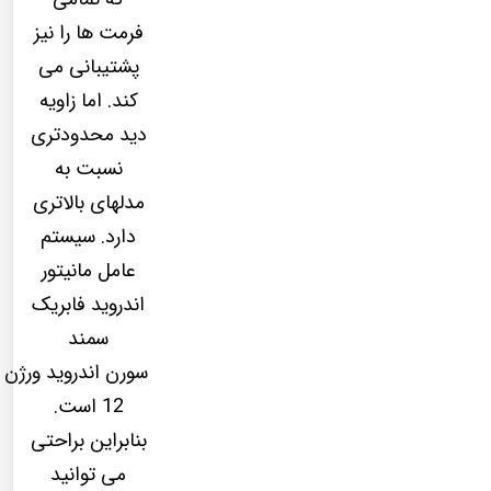
فرمت ها را نیز
پشتیبانی می
کند. اما زاویه
دید محدودتری
نسبت به
مدلهای بالاتری
دارد. سیستم
عامل مانیتور
اندروید فابریک
سمند
سورن اندروید ورژن
12 است.
بنابراین براحتی
می توانید