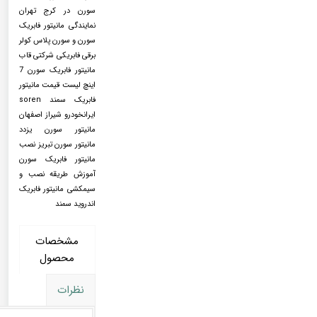
سورن در کرج تهران
نمایندگی مانیتور فابریک
سورن و سورن پلاس کولر
برقی فابریکی شرکتی قاب
مانیتور فابریک سورن 7
اینچ لیست قیمت مانیتور
فابریک سمند soren
ایرانخودرو شیراز اصفهان
مانیتور سورن یزدد
مانیتور سورن تبریز نصب
مانیتور فابریک سورن
آموزش طریقه نصب و
سیمکشی مانیتور فابریک
اندروید سمند
مشخصات
محصول
نظرات