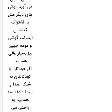
می آورد. روش
های دیگر مثل
به اشتراک
گذاشتن
اینترنت گوشی
و مودم جیبی
نیز بسیار عالی
هستند.
اگر خودتان یا
کودکانتان به
شبکه صدا و
سیما علاقه مند
هستید به
راحتی می