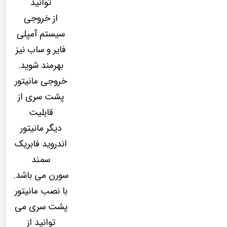
توانید
از خروجی
سیستم آمپلی
فایر و ساب نیز
بهرمند شوید.
خروجی مانیتور
پشت سری از
قابلیت
دیگر مانیتور
اندروید فابریک
سمند
سورن می باشد.
با نصب مانیتور
پشت سری می
توانید از