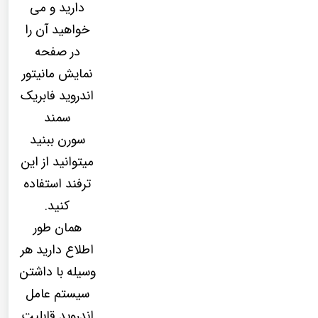
دارید و می
خواهید آن را
در صفحه
نمایش مانیتور
اندروید فابریک
سمند
سورن ببنید
میتوانید از این
ترفند استفاده
کنید.
همان طور
اطلاع دارید هر
وسیله با داشتن
سیستم عامل
اندروید قابلیت