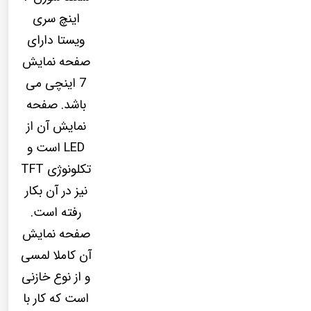
اینچ سری
ویستا دارای
صفحه نمایش
7 اینچی می
باشد. صفحه
نمایش آن از
LED است و
تکلونوژی TFT
نیز در آن بکار
رفته است.
صفحه نمایش
آن کاملا لمسی
و از نوع خازنی
است که کار با