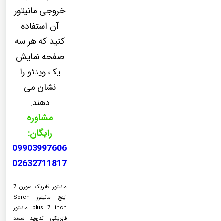
خروجی مانیتور
آن استفاده
کنید که هر سه
صفحه نمایش
یک ویدئو را
نشان می
دهند.
مشاوره
رایگان:
09903997606
02632711817
مانیتور فابریک سورن 7
اینچ مانیتور Soren
plus 7 inch مانیتور
فابریکی اندروید سمند