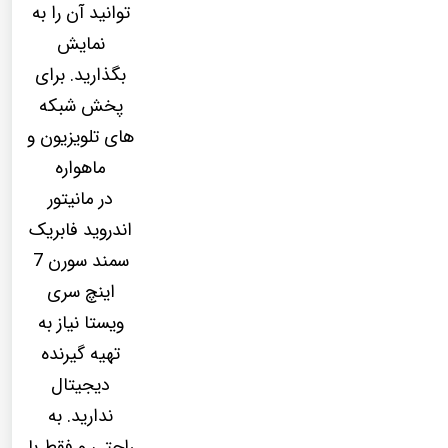
توانید آن را به
نمایش
بگذارید. برای
پخش شبکه
های تلویزیون و
ماهواره
در مانیتور
اندروید فابریک
سمند سورن 7
اینچ سری
ویستا نیاز به
تهیه گیرنده
دیجیتال
ندارید. به
راحتی و فقط با