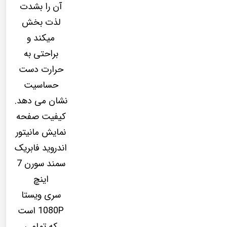
آن را بشدت
لذت بخش
میکند و
براحتی به
حرارت دست
حساسیت
نشان می دهد.
کیفیت صفحه
نمایش مانیتور
اندروید فابریک
سمند سورن 7
اینچ
سری ویستا
1080P است
که تمامی