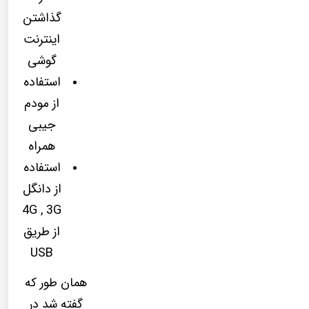
گذاشتن
اینترنت
گوشی
استفاده
از مودم
جیبی
همراه
استفاده
از دانگل
4G , 3G
از طریق
USB
همان طور که
گفته شد در