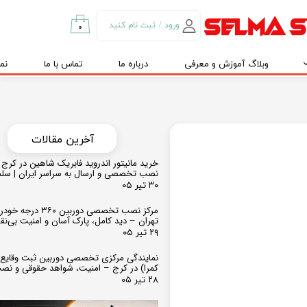
ورود
/
ثبت نام کنید
۰
حساب کاربری من
وبلاگ آموزش و معرفی
درباره ما
تماس با ما
نم
تغییر گذر واژه
سفارشات
خروج از حساب
کاربری
​​آخرین مقالات
خرید مانیتور اندروید فابریک شاهین در کرج و
نصب تخصصی و ارسال به سراسر ایران | سل
۳۰ تیر ۰۵
مرکز نصب تخصصی دوربین ۶۰
تهران – دید کامل، پارک آسان و امنیت بی‌ن
۲۹ تیر ۰۵
نمایندگی مرکزی تخصصی دوربین ثبت وقایع
کمرا) در کرج – امنیت، شواهد حقوقی و نص
۲۸ تیر ۰۵