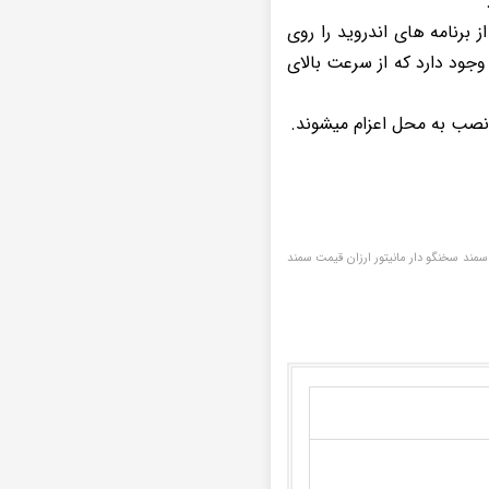
برنامه های اندروید را روی
وجود دارد که از سرعت بالای
نصب به محل اعزام میشوند.
ر فابریکی سمند Ef7 9 اینچ فروشگاه مانیتور فابریک اندروید سمند سخنگو دار مانیتور ارزان قیمت سمند