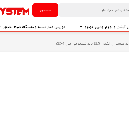
جستجو
آپشن و لوازم جانبی خودرو
دوربین مدار بسته و دستگاه ضبط تصویر
درو
دوربین مدار بسته
یکس ELX برند شیائومی مدل ZEN4
درو
دوربین مدار بسته بر اساس تکنولوژی
درو
ایربگ و رابط چرخشی
El
تی مدیا