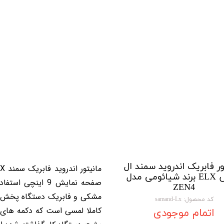
تویوتا TOYOTA
گیرنده دیجیتال
لیفان LIFAN
سنسور دنده عقب Sensor
رنو RENAULT
دوربین خودرو Car Camera
جک JAC
دوربین ثبت وقایع (CAM
نیسان NISSAN
پاور ویندوز Power Windows
جیلی GEELY
پاور سانروف Power Sunroof
سیتروئن CITROEN
باند و بلندگو و
بی ام و BMW
آمپلی فایر خودر
ور فابریک اندروید سمند ال
مرسدس بنز MERCEDES BENZ
طاقچه MDF و 3D عقب خودرو
ایکس ELX برند شیائومی مدل
صفحه نمایش 9 ای
ZEN4
کد محصول: samand-Lx
اتمام موجودی