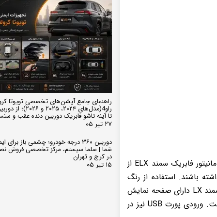
راهنمای جامع آپشن‌های تخصصی تویوتا کرو
تا آینه تاشو فابریک دوربین دنده عقب و سن
۲۷ تیر ۰۵
دوربین ۳۶۰ درجه خودرو؛ چشمی باز برای
شما | سلما سیستم، مرکز تخصصی فروش نص
در کرج و تهران
مانیتور اندروید فابریک سمند LX را می توان جدیدترین و بهترین مدل بازار تلقی کرد. در پنل جلوی مانیتور فابریک سمند ELX از
۱۵ تیر ۰۵
داشته باشند. استفاده از رنگ
مشکی و فابریک دستگاه پخش دقت در طراحی تولید آن را نشان می دهد. مانیتور اندروید فابریک سمند LX دارای صفحه نمایش
کاملا لمسی است که دکمه های کنترل وضعیت دستگاه نیز در قسمت راست و چپ آن تعبیه شده است. ورودی پورت USB نیز در