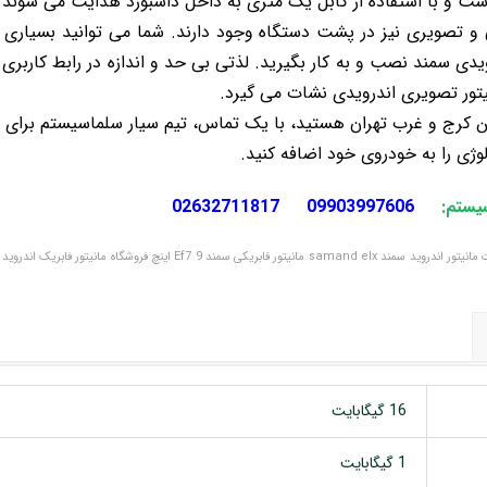
ت و با استفاده از کابل یک متری به داخل داشبورد هدایت می شوند.
صویری نیز در پشت دستگاه وجود دارند. شما می توانید بسیاری از 
ی سمند نصب و به کار بگیرید. لذتی بی حد و اندازه در رابط کاربری 
یتور تصویری اندرویدی نشات می گیرد.
کن کرج و غرب تهران هستید، با یک تماس، تیم سیار سلماسیستم برای 
لوژی را به خودروی خود اضافه کنید.
سیستم:
09903997606
02632711817
خرید مانیتور اندروید سمند ELX 9 اینچ تعمیرات مانیتور اندروید سمند samand elx مانیتو
16 گیگابایت
1 گیگابایت