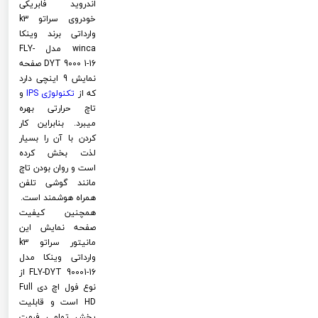
اندروید فابریکی
خودروی سراتو k3
وارداتی برند وینکا
winca مدل FLY-
DYT 9000 1-16 صفحه
نمایش 9 اینچی دارد
که از
تکنولوژی
IPS
و
تاچ حرارتی بهره
میبرد. بنابراین کار
کردن با آن را بسیار
لذت بخش کرده
است و روان بودن تاچ
مانند گوشی تلفن
همراه هوشمند است.
همچنین کیفیت
صفحه نمایش این
مانیتور سراتو k3
وارداتی وینکا مدل
FLY-DYT 90001-16 از
نوع فول اچ دی Full
HD است و قابلیت
پخش تمامی فرمت