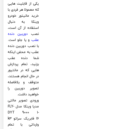
یکی از قابلیت هایی
که معمولا هر فردی با
خرید مانیتور خودرو
وینکا به دنبال
استفاده از آن است،
نصب
دوربین دنده
عقب
و یا جلو است.
با نصب دوربین دنده
عقب به محض اینکه
شما دنده عقب
بزنید، تمام پردازش
هایی که در مانتیور
در حال انجام هستند،
متوقف و بلافاصله
تصویر دوربین را
خواهید داشت.
ورودی تصویر مالتی
مدیا وینکا مدل FLY-
DYT 9000 1-
16 فابریک سراتو k3
وارداتی با تمام