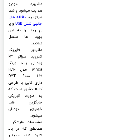
داشبورد خودرو
هدایت میشود و شما
میتوانید
حافظه های
جانبی فلش
USB
و یا
رم ریدر را به این
پورت ها متصل
نمائید.
مانیتور فابریک
اندروید سراتو k3
وارداتی برند وینکا
winca مدل FLY-
DYT 9000 1-16
دارای قابی با طراحی
کاملا دقیق است که
به صورت فابریکی
جایگزین قاب
خودروی خودتان
میشود.
مشخصات نمایشگر
همانطور که در بالا
اشاره شد، مانیتور