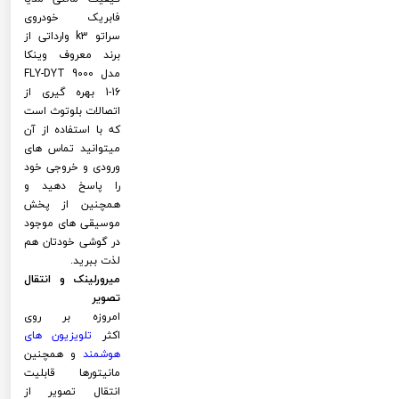
فابریک خودروی
سراتو k3 وارداتی از
برند معروف وینکا
مدل FLY-DYT 9000
1-16 بهره گیری از
اتصالات بلوتوث است
که با استفاده از آن
میتوانید تماس های
ورودی و خروجی خود
را پاسخ دهید و
همچنین از پخش
موسیقی های موجود
در گوشی خودتان هم
لذت ببرید.
میرورلینک و انتقال
تصویر
امروزه بر روی
اکثر
تلویزیون های
هوشمند
و همچنین
مانیتورها قابلیت
انتقال تصویر از