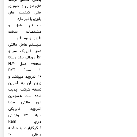
های صوتی و تصویری
حتی کیفیت های
بلوری را نیز دارد.
سیستم عامل و
مشخصات سخت
افزاری و نرم افزار
سیستم عامل مالتی
مدیا فابریک سراتو
k3 وارداتی برند وینکا
winca مدل FLY-
DYT 9000 1-
16 اندروید میباشد و
ورژن آن به آخرین
نسخه شرکت آپدیت
شده است. همچنین
این مالتی مدیا
اندروید فابریکی
سراتو k3 وارداتی
دارای Ram
1 گیگابایت و حافظه
داخلی 16