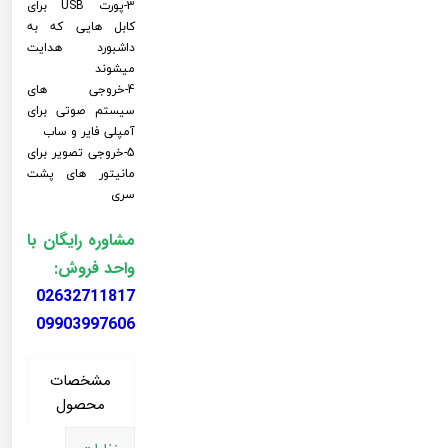
3-پورت USB برای
کابل هایی که به
داشبورد هدایت
میشوند
4-خروجی های
سیستم صوتی برای
آمپلی فایر و ساب
5-خروجی تصویر برای
مانیتور های پشت
سری
مشاوره رایگان با
واحد فروش:
02632711817
09903997606
مشخصات
محصول