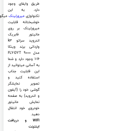
طریق وایفای وجود
دارد. به این
تکنولوژی
میرورلینک
میگوی
خوشبختانه قابلیت
میرورلینک بر روی
مانیتور فابریک
اندروید سراتو k3
وارداتی برند وینکا
مدل FLY-DYT 9000
1-16 وجود دارد و شما
به آسانی میتوانید از
این قابلیت جذاب
استفاده کنید و
تصویر نمایشگر
گوشی خود را (آیفون
و اندروید) به صفحه
نمایش مانیتور
خودروی خود انتقال
دهید.
WIFI و دریافت
اینترنت