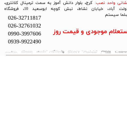
نشانی واحد نصب:
کرج، بلوار دانش آموز به سمت ترمینال کلانتری،
دولت آباد، خیابان نشاط، نبش کوچه ابوسعید 10، فروشگاه
لما سیستم​​​​​​​
026-32711817
026-32761032
ستعلام موجودی و قیمت روز
0990-3997606
0939-9922490
تمام حقوق این سایت متعلق به فروشگاه سلما سیستم می‌باشد.