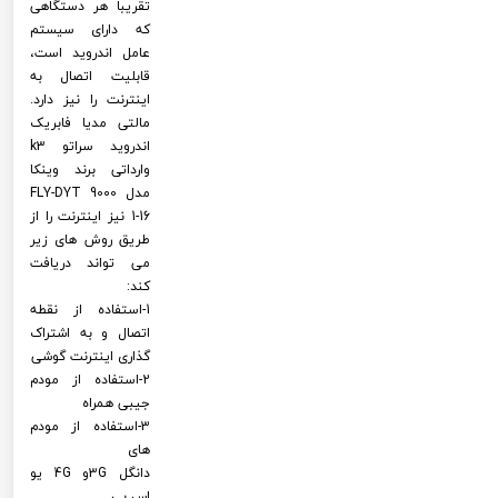
تقریبا هر دستگاهی
که دارای سیستم
عامل اندروید است،
قابلیت اتصال به
اینترنت را نیز دارد.
مالتی مدیا فابریک
اندروید سراتو k3
وارداتی برند وینکا
مدل FLY-DYT 9000
1-16 نیز اینترنت را از
طریق روش های زیر
می تواند دریافت
کند:
1-استفاده از نقطه
اتصال و به اشتراک
گذاری اینترنت گوشی
2-استفاده از مودم
جیبی همراه
3-استفاده از مودم
های
دانگل 3Gو 4G یو
اس بی