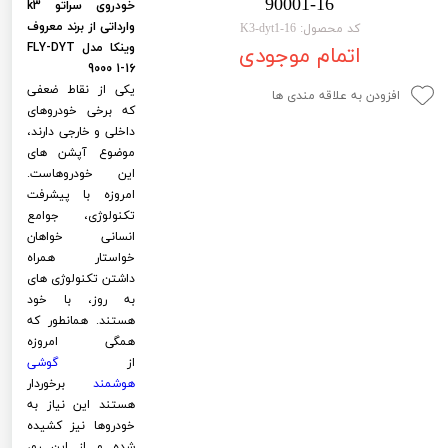
90001-16
خودروی سراتو k3
لیفان LIFAN
سنسور دنده عقب Sensor
وارداتی از برند معروف
کد محصول: K3-dyt1-16
وینکا مدل FLY-DYT
اتمام موجودی
رنو RENAULT
دوربین خودرو Car Camera
9000 1-16
یکی از نقاط ضعفی
جک JAC
دوربین ثبت وقایع (CAM
افزودن به علاقه مندی ها
که برخی خودروهای
نیسان NISSAN
پاور ویندوز Power Windows
داخلی و خارجی دارند،
موضوع آپشن های
جیلی GEELY
پاور سانروف Power Sunroof
این خودروهاست.
امروزه با پیشرفت
سیتروئن CITROEN
باند و بلندگو و 
تکنولوژی، جوامع
انسانی خواهان
بی ام و BMW
آمپلی فایر خودر
خواستار همراه
داشتن تکنولوژی های
مرسدس بنز MERCEDES BENZ
طاقچه MDF و 3D عقب خودرو
به روز، با خود
هستند. همانطور که
همگی امروزه
از
گوشی
هوشمند
برخوردار
هستند این نیاز به
خودروها نیز کشیده
شده و از این رو،