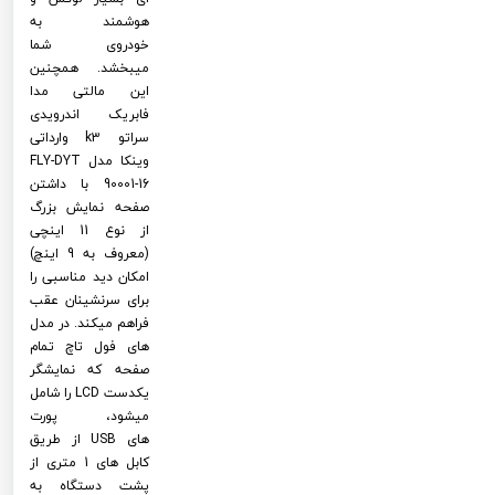
هوشمند به
خودروی شما
میبخشد. همچنین
این مالتی مدا
فابریک اندرویدی
سراتو k3 وارداتی
وینکا مدل FLY-DYT
90001-16 با داشتن
صفحه نمایش بزرگ
از نوع 11 اینچی
(معروف به 9 اینچ)
امکان دید مناسبی را
برای سرنشینان عقب
فراهم میکند. در مدل
های فول تاچ تمام
صفحه که نمایشگر
یکدست LCD را شامل
میشود، پورت
های USB از طریق
کابل های 1 متری از
پشت دستگاه به