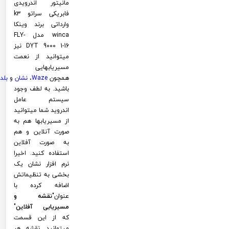
مانیتور اندرویدی
فابریکی سراتو k3
وارداتی برند وینکا
winca مدل FLY-
DYT 9000 1-16 نیز
میتوانید از نعمت
مسیریابهایی
همچون
Waze
،
نشان
و
بلد
باشید. به لطف وجود
سیستم عامل
اندروید شما میتوانید
از مسیریابها هم به
صورت آنلاین و هم
به صورت آفلاین
استفاده کنید. اخیرا
نرم افزار نشان یک
بخشی به تنظیماتش
اضافه کرده با
عنوان"
نقشه و
مسیریابی آفلاین
"
که از این قسمت
میتوانید نقشه هر