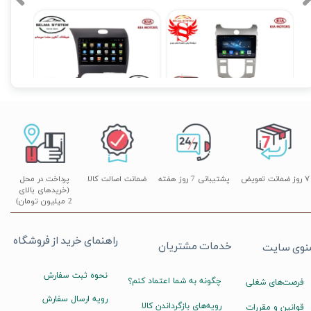
مانیتور فابریک سراتو Cerato کیا فول تاچ مدل T3L2021
مانیتور فابریک سراتو وارداتی Cerato K3 اندروید مدل T3L
۱۲,۹۰۰,۰۰۰ تومان
۱۲,۹۰۰,۰۰۰ تومان
۰
۷ روز ضمانت تعویض
پشتیبانی 7 روز هفته
ضمانت اصالت کالا
پرداخت در محل
(خریدهای بالای
2 میلیون تومان)
راهنمای خرید از فروشگاه
خدمات مشتریان
نوی سایت
نحوه ثبت سفارش
چگونه به شما اعتماد کنم؟
فرصت‌های شغلی
رویه ارسال سفارش
رویه‌های بازگرداندن کالا
قوانین و مقررات