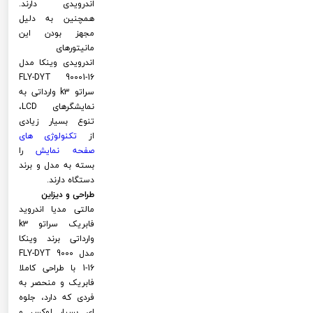
اندرویدی دارند.
همچنین به دلیل
مجهز بودن این
مانیتورهای
اندرویدی وینکا مدل
FLY-DYT 90001-16
سراتو k3 وارداتی به
نمایشگرهای LCD،
تنوع بسیار زیادی
از
تکنولوژی های
صفحه نمایش
را
بسته به مدل و برند
دستگاه دارند.
طراحی و دیزاین
مالتی مدیا اندروید
فابریک سراتو k3
وارداتی برند وینکا
مدل FLY-DYT 9000
1-16 با طراحی کاملا
فابریک و منحصر به
فردی که دارد، جلوه
ای بسیار لوکس و