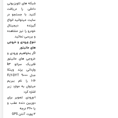
شبکه های تلویزیونی
داخلی را دریافت
کنید. با جستجو در
سایت میتوانید انواع
گیرنده دیجیتال
خودرو را نیز مشاهده
و بررسی نمائید.
تنوع ورودی و خروجی
های مانیتور
اگر بخواهیم ورودی و
خروجی های مانیتور
فابریک سراتو k3
وارداتی برند وینکا
مدل FLY-DYT 9000
1-16 را نام ببریم
میتوان به موارد زیر
اشاره کرد:
1-ورودی تصویر برای
دوربین دنده عقب و
یا 360 درجه
2-پورت آنتن GPS