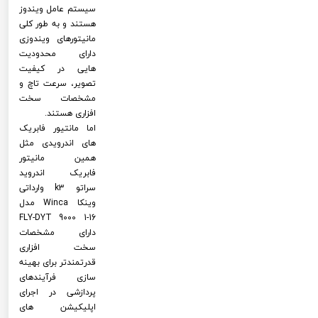
سیستم عامل ویندوز
هستند و به طور کلی
مانیتورهای ویندوزی
دارای محدودیت
هایی در کیفیت
تصویر، سرعت تاچ و
مشخصات سخت
افزاری هستند.
اما مانتیور فابریک
های اندرویدی مثل
همین مانیتور
فابریک اندروید
سراتو k3 وارداتی
وینکا Winca مدل
FLY-DYT 9000 1-16
دارای مشخصات
سخت افزاری
قدرتمندتر برای بهینه
سازی فرآیندهای
پردازشی در اجرای
اپلیکیشن های