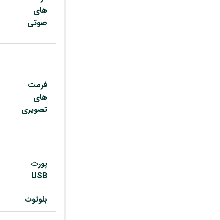
های
صوتی
فرمت
های
تصویری
پورت
USB
بلوتوث