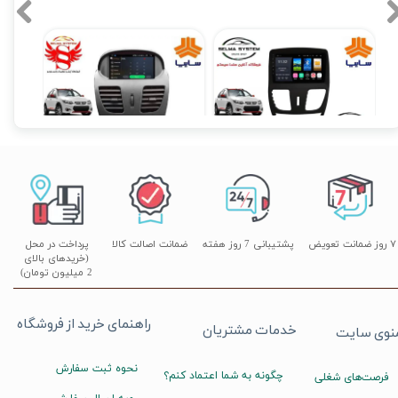
مانیتور فابریک ساینا و کوئیک اندروید 9 اینچ فول تاچ سری T3L
مانیتور فابریک ساینا و کوییک 7 اینچ اندروید مدل W100
۹,۴۹۰,۰۰۰ تومان
۱۰,۳۹۰,۰۰۰ تومان
۰
۷ روز ضمانت تعویض
پشتیبانی 7 روز هفته
ضمانت اصالت کالا
پرداخت در محل
(خریدهای بالای
2 میلیون تومان)
راهنمای خرید از فروشگاه
خدمات مشتریان
نوی سایت
نحوه ثبت سفارش
چگونه به شما اعتماد کنم؟
فرصت‌های شغلی