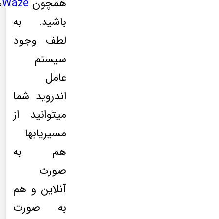
همچون
Waze
،
باشید. به
لطف وجود
سیستم
عامل
اندروید شما
میتوانید از
مسیریابها
هم به
صورت
آنلاین و هم
به صورت