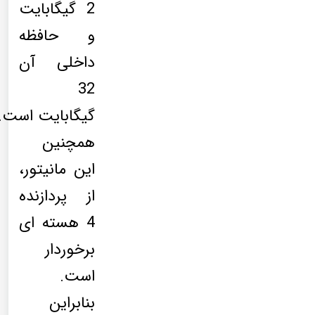
2 گیگابایت
و حافظه
داخلی آن
32
گیگابایت است.
همچنین
این مانیتور،
از پردازنده
4 هسته ای
برخوردار
است.
بنابراین