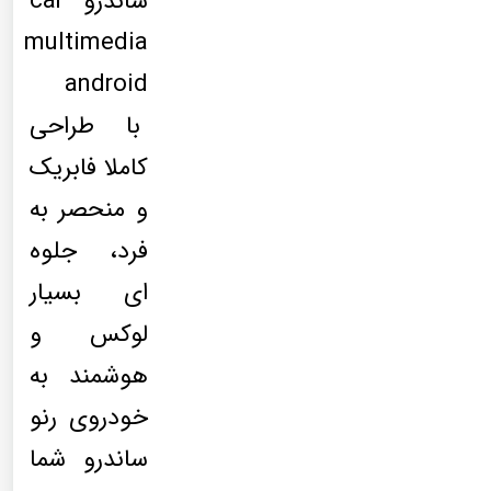
ساندرو car
multimedia
android
با طراحی
کاملا فابریک
و منحصر به
فرد، جلوه
ای بسیار
لوکس و
هوشمند به
خودروی رنو
ساندرو شما