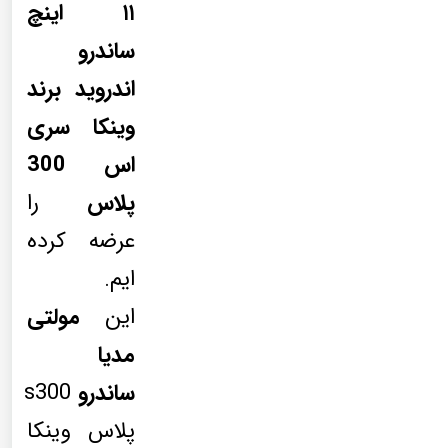
۱۱ اینچ
ساندرو
اندروید برند
وینکا سری
اس 300
پلاس
را
عرضه کرده
ایم.
این
مولتی
مدیا
ساندرو
s300
پلاس وینکا