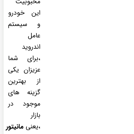
محبوبیت
این خودرو
و سیستم
عامل
اندروید
،برای شما
عزیزان یکی
از بهترین
گزینه های
موجود در
بازار
،یعنی
مانیتور