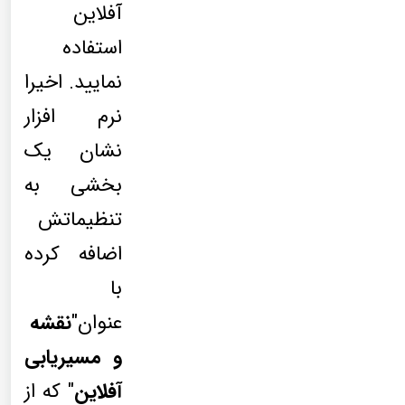
آفلاین
استفاده
نمایید. اخیرا
نرم افزار
نشان یک
بخشی به
تنظیماتش
اضافه کرده
با
عنوان"
نقشه
و مسیریابی
آفلاین
" که از