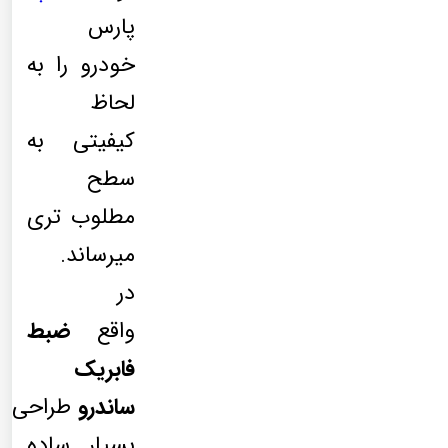
پارس
خودرو را به
لحاظ
کیفیتی به
سطح
مطلوب تری
میرساند.
در
واقع
ضبط
فابریک
ساندرو
طراحی
بسیار ساده