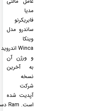
عامل مالتی
مدیا
فابریکرنو
ساندرو مدل
وینکا
Winca اندروید
و ورژن آن
به آخرین
نسخه
شرکت
آپدیت شده
است. am