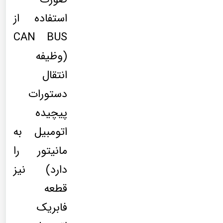
استفاده از
CAN BUS
(وظیفه
انتقال
دستورات
پیچیده
اتومبیل به
مانیتور را
دارد) نیز
قطعه
فابریک