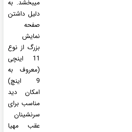
میبخشد. به
دلیل داشتن
صفحه
نمایش
بزرگ از نوع
11 اینچی
(معروف به
9 اینچ)
امکان دید
مناسب برای
سرنشینان
عقب مهیا