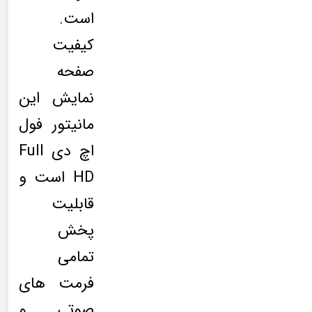
است.
کیفیت
صفحه
نمایش این
مانیتور فول
اچ دی Full
HD است و
قابلیت
پخش
تمامی
فرمت های
صوتی و