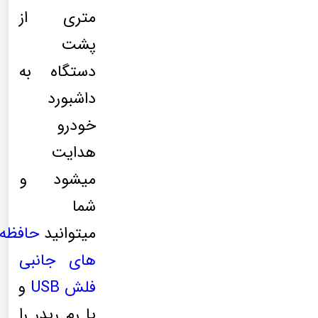
متری از
پشت
دستگاه به
داشبورد
خودرو
هدایت
میشود و
شما
میتوانید
حافظه
های جانبی
فلش
USB
و
یا رم ریدر را