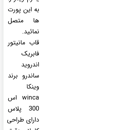
به این پورت
ها متصل
نمائید.
قاب مانیتور
فابریک
اندروید
ساندرو برند
وینکا
winca اس
300 پلاس
دارای طراحی