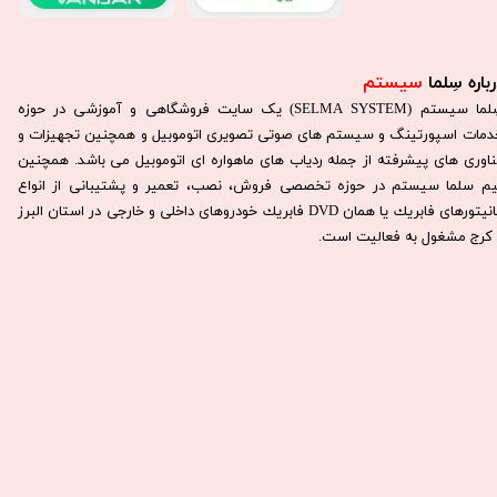
باره سِلما
سیستم​​​​​​​
سِلما سيستم (SELMA SYSTEM) یک سایت فروشگاهی و آموزشی در حوزه
دمات اسپورتینگ و سیستم های صوتی تصویری اتوموبیل و همچنین تجهیزات و
ناوری های پیشرفته از جمله ردیاب های ماهواره ای اتوموبیل می باشد. همچنين
يم سلما سيستم در حوزه تخصصی فروش، نصب، تعمير و پشتيبانی از انواع
مانيتورهای فابريك يا همان DVD فابريك خودروهای داخلی و خارجی در استان البرز
كرج مشغول به فعاليت است.​​​​​​​