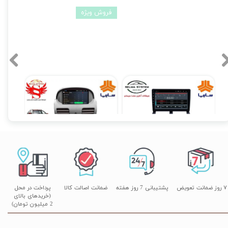
فروش ویژه
مانیتور فابریکی اندروید تیبا TIBA فولتاچ مدل T3L
مانیتور فابریک ساینا و کوییک 7 اینچ اندروید مدل W100
۱۲,۹۰۰,۰۰۰ تومان
۱۰,۳۹۰,۰۰۰ تومان
۷ روز ضمانت تعویض
پشتیبانی 7 روز هفته
ضمانت اصالت کالا
پرداخت در محل
(خریدهای بالای
2 میلیون تومان)