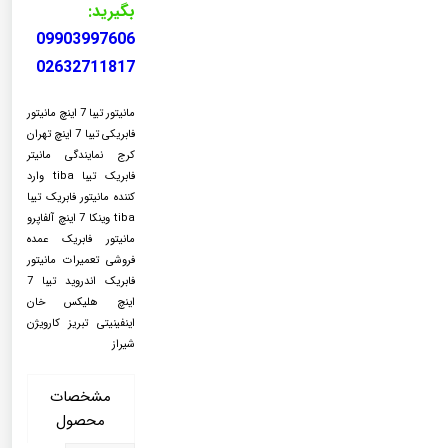
بگیرید:
09903997606
02632711817
مانیتور تیبا 7 اینچ مانیتور
فابریکی تیبا 7 اینچ تهران
کرج نمایندگی مانیتر
فابریک تیبا tiba وارد
کننده مانیتور فابریک تیبا
tiba وینکا 7 اینچ آلفاپرو
مانیتور فابریک عمده
فروشی تعمیرات مانیتور
فابریک اندروید تیبا 7
اینچ هلیکس خان
اینفینیتی تبریز کارویژن
شیراز
مشخصات
محصول