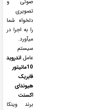
صوتی و
تصویری
دلخواه شما
را به اجرا در
میآورد.
سیستم
عامل
اندروید
10
مانیتور
فابریک
هیوندای
اکسنت
برند وینکا