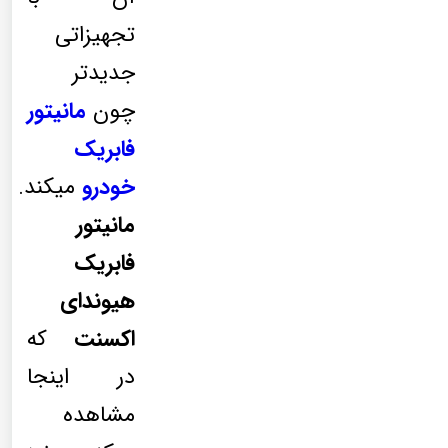
تجهیزاتی
جدیدتر
چون
مانیتور
فابریک
خودرو
میکند.
مانیتور
فابریک
هیوندای
اکسنت
که
در اینجا
مشاهده