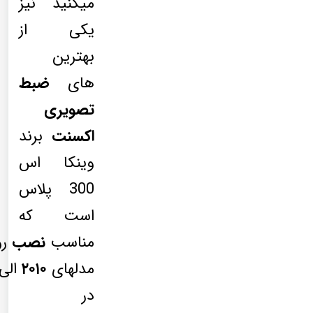
میکنید نیز
یکی از
بهترین
های
ضبط
تصویری
اکسنت
برند
وینکا اس
300 پلاس
است که
مناسب
نصب
رو
مدلهای
۲۰۱۰
الی
در