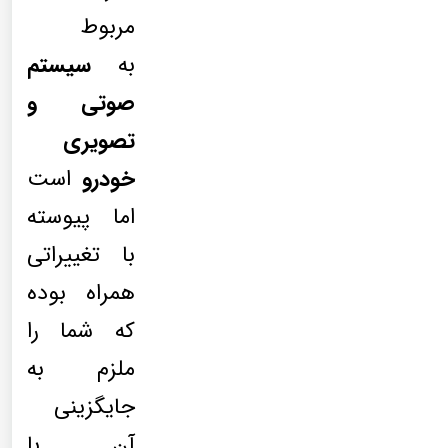
مربوط
به
سیستم
صوتی و
تصویری
خودرو
است
اما پیوسته
با تغییراتی
همراه بوده
که شما را
ملزم به
جایگزینی
آن با