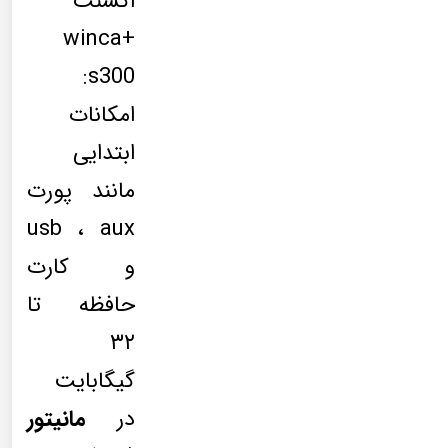
اکسنت
+winca
s300:
امکانات
ابتدایی
مانند پورت
usb ، aux
و کارت
حافظه تا
۳۲
گیگابایت
در
مانیتور