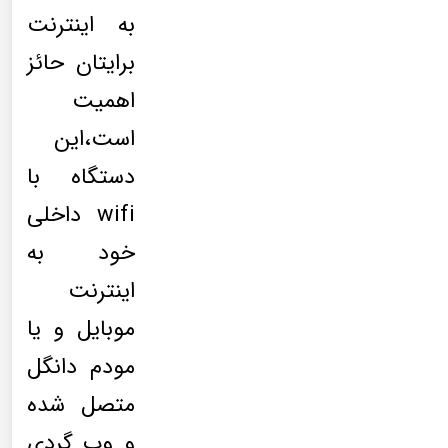
به اینترنت
برایتان حائز
اهمیت
است،این
دستگاه با
wifi داخلی
خود به
اینترنت
موبایل و یا
مودم دانگل
متصل شده
و وب گردی