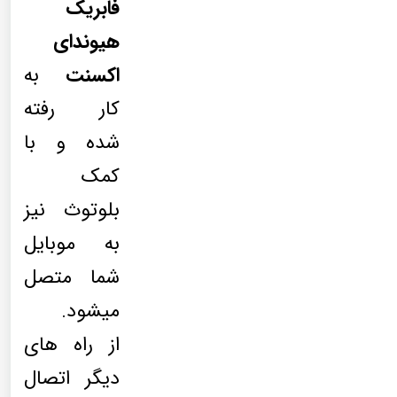
فابریک
هیوندای
اکسنت
به
کار رفته
شده و با
کمک
بلوتوث نیز
به موبایل
شما متصل
میشود.
از راه های
دیگر اتصال