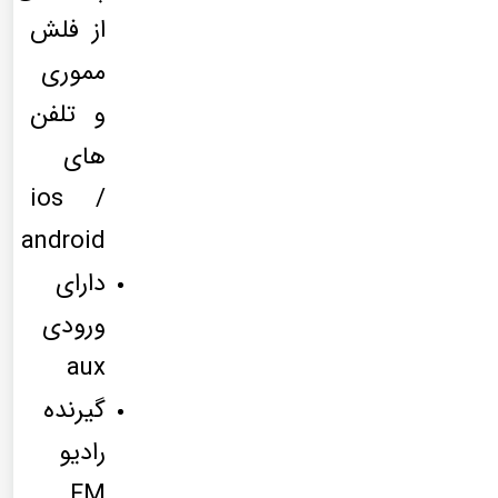
از فلش
مموری
و تلفن
های
ios /
android
دارای
ورودی
aux
گیرنده
رادیو
FM