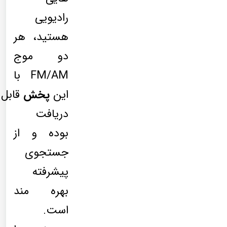
رادیویی
هستید، هر
دو موج
FM/AM با
این
پخش
قابل
دریافت
بوده و از
جستجوی
پیشرفته
بهره مند
است.