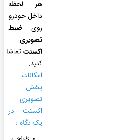
هر لحظه
داخل خودرو
روی
ضبط
تصویری
اکسنت
تماشا
کنید.
امکانات
پخش
تصویری
اکسنت در
یک نگاه :
طراحی