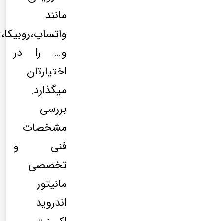
مانند
واتساپ،روبیکا،
و… را در
اختیارتان
میگذارد.
بررسی
مشخصات
فنی و
تخصصی
مانیتور
اندروید