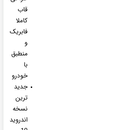
قاب
کاملا
فابریک
و
منطبق
با
خودرو
جدید
ترین
نسخه
اندروید