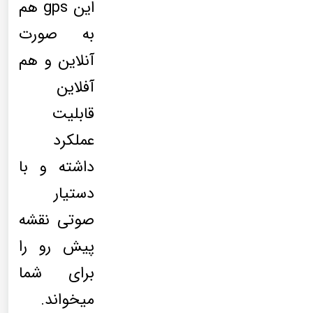
این gps هم
به صورت
آنلاین و هم
آفلاین
قابلیت
عملکرد
داشته و با
دستیار
صوتی نقشه
پیش رو را
برای شما
میخواند.