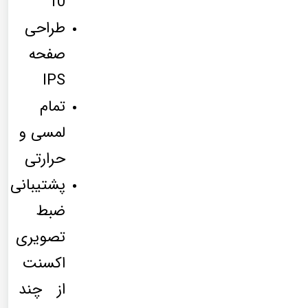
10
طراحی
صفحه
IPS
تمام
لمسی و
حرارتی
پشتیبانی
ضبط
تصویری
اکسنت
از چند