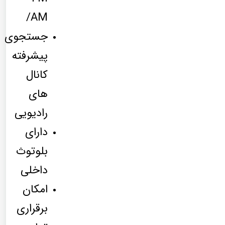
/AM
جستجوی
پیشرفته
کانال
های
رادیویی
دارای
بلوتوث
داخلی
امکان
برقراری