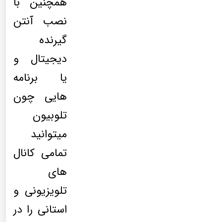
همچنین با
نصب آنتن
گیرنده
دیجیتال و
یا برنامه
هایی چون
تلوبیون
میتوانید
تمامی کانال
های
تلویزیونی و
استانی را در