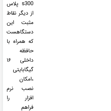
s300 پلاس
از دیگر نقاط
مثبت این
دستگاهست
که همراه با
حافظه
داخلی ۱۶
گیگابایتی
،امکان
نصب نرم
افزار را
فراهم