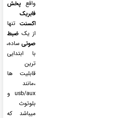
واقع
پخش
فابریک
اکسنت
تنها
از یک
ضبط
صوتی
ساده،
با ابتدایی
ترین
قابلیت ها
،مانند
usb/aux و
بلوتوث
میباشد که