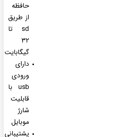
حافظه
از طریق
sd تا
۳۲
گیگابایت
دارای
ورودی
usb با
قابلیت
شارژ
موبایل
پشتیبانی