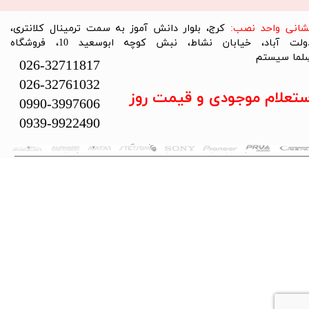
نشانی واحد نصب:
کرج، بلوار دانش آموز به سمت ترمینال کلانتری،
دولت آباد، خیابان نشاط، نبش کوچه ابوسعید 10، فروشگاه
لما سیستم​​​​​​​
026-32711817
026-32761032
ستعلام موجودی و قیمت روز
0990-3997606
0939-9922490
تمام حقوق این سایت متعلق به فروشگاه سلما سیستم می‌باشد.