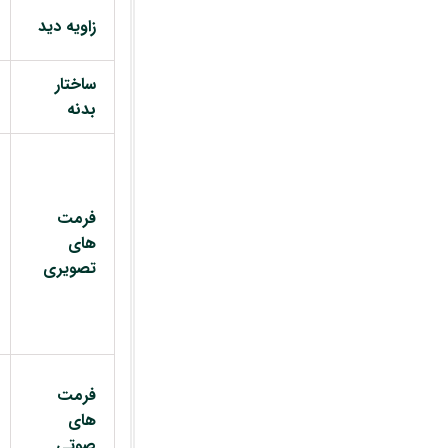
زاویه دید
ساختار
بدنه
فرمت
های
تصویری
فرمت
های
صوتی