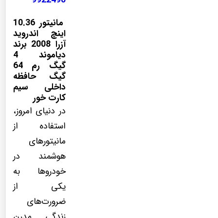
9922490
مانیتور 10.36
اینچ اندروید
آزرا 2008 برند
دیاموند 4
گیگ رم 64
گیگ حافظه
داخلی سیم
کارت خور
در دنیای امروز،
استفاده از
مانیتورهای
هوشمند در
خودروها به
یکی از
ضرورت‌های
زندگی مدرن