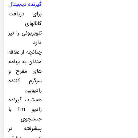
گیرنده دیجیتال
برای دریافت
کانالهای
تلویزیونی را نیز
دارد.
چنانچه از علاقه
مندان به برنامه
های مفرح و
سرگرم کننده
رادیویی
هستید، گیرنده
رادیو Fm با
جستجوی
پیشرفته در