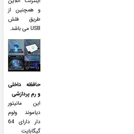
اینترنت آنلاین
و همچنین از
طریق فلش
USB می باشد.
حافظه داخلی
و رم پردازشی
این مانیتور
دیاموند ولوم
دار دارای 64
گیگابایت