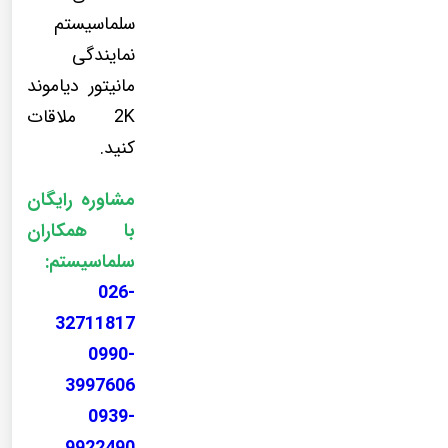
سلماسیستم
نمایندگی
مانیتور دیاموند
2K ملاقات
کنید.
مشاوره رایگان
با همکاران
سلماسیستم:
026-
32711817
0990-
3997606
0939-