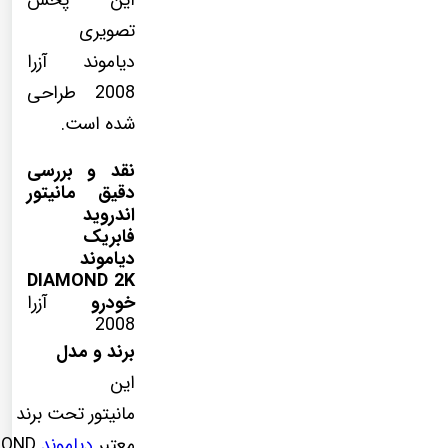
این پخش
تصویری
دیاموند آزرا
2008 طراحی
شده است.
نقد و بررسی
دقیق مانیتور
اندروید
فابریک
دیاموند
DIAMOND 2K
خودرو
آزرا
2008
برند و مدل
این
مانیتور تحت برند
معتبر
دیاموند
MOND