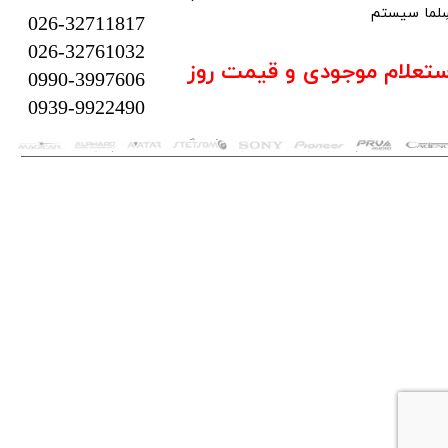
لما سیستم​​​​​​​
026-32711817
026-32761032
ستعلام موجودی و قیمت روز
0990-3997606
0939-9922490
تمام حقوق این سایت متعلق به فروشگاه سلما سیستم می‌باشد.