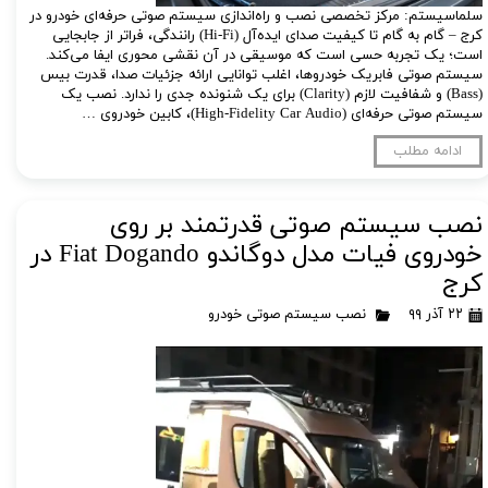
سلماسیستم: مرکز تخصصی نصب و راه‌اندازی سیستم صوتی حرفه‌ای خودرو در
کرج – گام به گام تا کیفیت صدای ایده‌آل (Hi-Fi) رانندگی، فراتر از جابجایی
است؛ یک تجربه حسی است که موسیقی در آن نقشی محوری ایفا می‌کند.
سیستم صوتی فابریک خودروها، اغلب توانایی ارائه جزئیات صدا، قدرت بیس
(Bass) و شفافیت لازم (Clarity) برای یک شنونده جدی را ندارد. نصب یک
سیستم صوتی حرفه‌ای (High-Fidelity Car Audio)، کابین خودروی …
ادامه مطلب
نصب سیستم صوتی قدرتمند بر روی
خودروی فیات مدل دوگاندو Fiat Dogando در
کرج
۲۲ آذر ۹۹
نصب سیستم صوتی خودرو