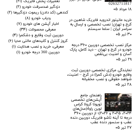
تعمیرات پخش فابریک
(۲۱)
02632711817
دزدگیر ضدسرقت خودرو
(۲)
۱۸ مرداد ۰۵
کددهی (کد دادن) ریموت دزدگیرها
(۲)
ردیاب خودرو
(۸)
خرید مانیتور اندروید فابریک شاهین در
اخبار آپشن های خودرو
(۷)
کرج و تهران| نصب تخصصی و ارسال به
سراسر ایران | سلما سیستم
معرفی محصولات
(۳۴)
۳۰ تیر ۰۵
دوربین ثبت وقایع و دشکمرا
(۴)
کروز کنترل و کلیدهای مالتی مدیا
(۶)
مرکز نصب تخصصی دوربین ۳۶۰ درجه
معرفی، خرید و نصب هدلایت
(۱)
خودرو در کرج و تهران – دید کامل، پارک
دوربین 360 درجه خودرو
(۱)
آسان و امنیت بی‌نقص
۲۹ تیر ۰۵
نمایندگی مرکزی تخصصی دوربین ثبت
وقایع خودرو (دش کمرا) در کرج – امنیت،
شواهد حقوقی و نصب مخفیانه
۲۸ تیر ۰۵
راهنمای جامع
آپشن‌های تخصصی
تویوتا کرولا کراس
لوین راو4(مدل‌های
۲۰۲۴، ۲۰۲۵ و ۲۰۲۶)؛ از دوربین ۳۶۰
درجه تا آینه تاشو فابریک دوربین دنده
عقب و سنسور دنده عقب
۲۷ تیر ۰۵