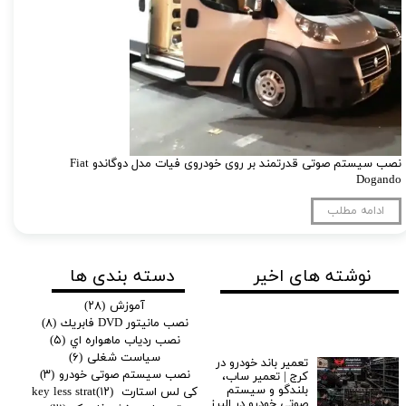
نصب سیستم صوتی قدرتمند بر روی خودروی فیات مدل دوگاندو Fiat
Dogando
ادامه مطلب
دسته بندی ها
نوشته های اخیر
آموزش
(۲۸)
نصب مانيتور DVD فابريك
(۸)
نصب ردياب ماهواره اي
(۵)
سیاست شغلی
(۶)
تعمیر باند خودرو در
نصب سیستم صوتی خودرو
(۳)
کرج | تعمیر ساب،
بلندگو و سیستم
کی لس استارت key less strat
(۱۲)
صوتی خودرو در البرز