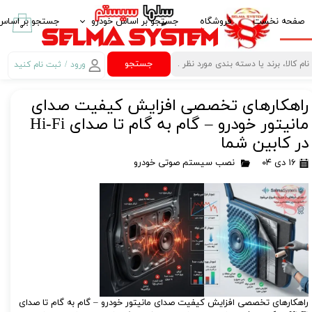
صفحه نخست
فروشگاه
جستجو بر اساس خودرو
جستجو بر اساس 
۰
ایرانخودرو IKCO
پخش کننده خود
جستجو
ورود
/
ثبت نام کنید
حساب کاربری من
سایپا SAIPA
قاب مانیتور خو
راهکارهای تخصصی افزایش کیفیت صدای
تغییر گذر واژه
پارس خودرو PARS KHODRO
امنیت خودرو
مانیتور خودرو – گام به گام تا صدای Hi-Fi
سفارشات
بهمن موتور BAHMAN MOTOR
لوازم لوکس خود
در کابین شما
۱۶ دی ۰۴
نصب سیستم صوتی خودرو
خروج از حساب
پژو PEUGEOT
غربیلک فرمان، 
کاربری
مزدا MAZDA
آینه تاشو برقی Electric Folding Mirror
کیا -kia
کروز کنترل Crouse Control
هیوندای HYUNDAI
کنترل فرمان مال
ام وی ام MVM
کنباس Can Bus مانیتور خودرو
تویوتا TOYOTA
گیرنده دیجیتال
راهکارهای تخصصی افزایش کیفیت صدای مانیتور خودرو – گام به گام تا صدای