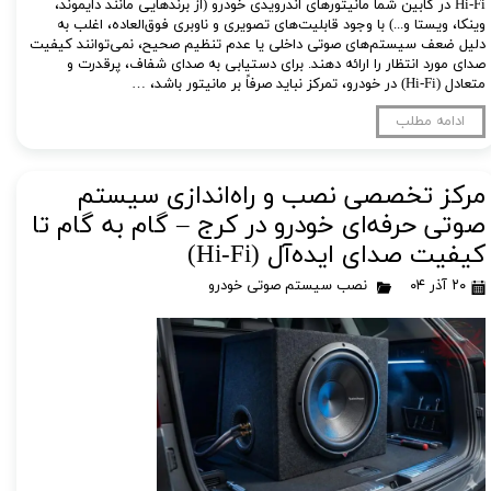
Hi-Fi در کابین شما مانیتورهای اندرویدی خودرو (از برندهایی مانند دایموند،
لیفان LIFAN
سنسور دنده عقب Sensor
وینکا، ویستا و...) با وجود قابلیت‌های تصویری و ناوبری فوق‌العاده، اغلب به
دلیل ضعف سیستم‌های صوتی داخلی یا عدم تنظیم صحیح، نمی‌توانند کیفیت
رنو RENAULT
دوربین خودرو Car Camera
صدای مورد انتظار را ارائه دهند. برای دستیابی به صدای شفاف، پرقدرت و
متعادل (Hi-Fi) در خودرو، تمرکز نباید صرفاً بر مانیتور باشد، …
جک JAC
دوربین ثبت وقایع (CAM
ادامه مطلب
نیسان NISSAN
پاور ویندوز Power Windows
جیلی GEELY
پاور سانروف Power Sunroof
مرکز تخصصی نصب و راه‌اندازی سیستم
صوتی حرفه‌ای خودرو در کرج – گام به گام تا
سیتروئن CITROEN
باند و بلندگو و 
کیفیت صدای ایده‌آل (Hi-Fi)
بی ام و BMW
آمپلی فایر خودر
۲۰ آذر ۰۴
نصب سیستم صوتی خودرو
مرسدس بنز MERCEDES BENZ
طاقچه MDF و 3D عقب خودرو