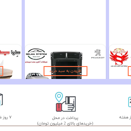
دوربین دنده عقب خودرو AHD مدل T310 دوکاره
مانیتور فابریک تسلایی پژو پرشیا و 405 اندروید 14 اینچ تسلایی مدل VISTA
۲۱,۹۰۰,۰۰۰ تومان
۵۹۰,۰۰۰
افزودن به سبد خرید
۷ روز ضمانت تعویض
پرداخت در محل
(خریدهای بالای 2 میلیون تومان)