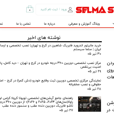
ورود
/
ثبت نام کنید
۰
حساب کاربری من
وبلاگ آموزش و معرفی
درباره ما
تماس با ما
نم
تغییر گذر واژه
سفارشات
نوشته های اخیر
خروج از حساب
خرید مانیتور اندروید فابریک شاهین در کرج و تهران| نصب تخصصی و ارسال
ایران | سلما سیستم
کاربری
۳۰ تیر ۰۵
کردن
مرکز نصب تخصصی دوربین ۳۶۰ درجه خودرو در کرج و تهران – دید کا
امنیت بی‌نقص
را روی
۲۹ تیر ۰۵
عات
نمایندگی مرکزی تخصصی دوربین ثبت وقایع خودرو (دش کمرا) در کرج – ام
حقوقی و نصب مخفیانه
۲۸ تیر ۰۵
راهنمای جامع آپشن‌های تخصصی تویوتا کرولا کراس لو
وشن
راو4(مدل‌های ۲۰۲۴، ۵
تاشو فابریک دوربین دنده عقب و سنسور دنده عقب
 در
۲۷ تیر ۰۵