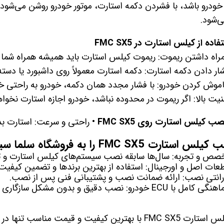
ودرو باشد، با فشردن دکمه استارت، موتور خودرو روشن می‌شود 
تویوتا TOYOTA
گیرنده دیجیتال
‌شود.
لیفان LIFAN
سنسور دنده عقب Sensor
ده از کیلس استارت در FMC SX5
رنو RENAULT
دوربین خودرو Car Camera
داشتن ریموت: ریموت کیلس استارت باید همیشه همراه شما ب
ادن دکمه استارت: دکمه استارت معمولاً روی داشبورد یا دسته ف
جک JAC
دوربین ثبت وقایع (CAM
 کردن خودرو: با فشار مجدد همان دکمه، خودرو به راحتی خ
نیسان NISSAN
پاور ویندوز Power Windows
بالا: اگر ریموت در محدوده نباشد، خودرو اجازه استارت نخواهد
جیلی GEELY
پاور سانروف Power Sunroof
ب کیلس استارت روی FMC SX5
 • راحتی و سرعت: استارت بدون نیاز ب
سیتروئن CITROEN
باند و بلندگو و
رت FMC SX5 را به فروشگاه سلما سیستم بسپارید؟
بی ام و BMW
آمپلی فایر خودر
 تجربه: سال‌ها سابقه نصب سیستم‌های کیلس استارت و تجهیز
اصل و اورجینال: استفاده از بهترین برندها و تضمین کیفیت.
مرسدس بنز MERCEDES BENZ
طاقچه MDF و 3D عقب خودرو
تی نصب: ارائه ضمانت نصب و پشتیبانی فنی پس از نصب.
 دقیق و بدون مشکل سازگاری با سیستم‌های الکترونیکی FMC SX5.
ناسب تنها در فروشگاه سلما سیستم — تجربه‌ای جدید از رانندگی راحت و امن!