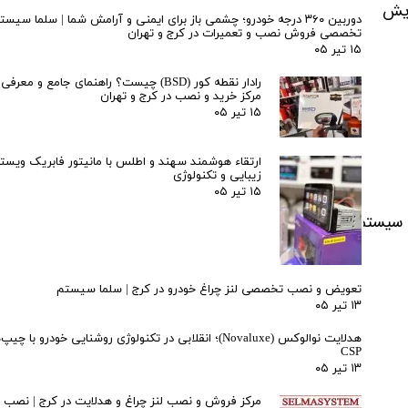
ایش
دوربین ۳۶۰ درجه خودرو؛ چشمی باز برای ایمنی و آرامش شما | سلما سیست
تخصصی فروش نصب و تعمیرات در کرج و تهران
۱۵ تیر ۰۵
رادار نقطه کور (BSD) چیست؟ راهنمای جامع و مع
مرکز خرید و نصب در کرج و تهران
۱۵ تیر ۰۵
ارتقاء هوشمند سهند و اطلس با مانیتور فابریک ویستا
زیبایی و تکنولوژی
۱۵ تیر ۰۵
اری قوی و شناسایی دقیق ریموت. • ظاهر لوکس و مدرن: ارتقای ظاهر داخلی خودرو و ایج
تعویض و نصب تخصصی لنز چراغ خودرو در کرج | سلما سیستم
۱۳ تیر ۰۵
هدلایت نوالوکس (Novaluxe)؛ انقلابی در تکنولوژی روشنایی خودرو ب
CSP
۱۳ تیر ۰۵
مرکز فروش و نصب لنز چراغ و هدلایت در کرج | نصب حر