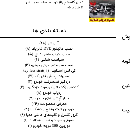
داخل کاسه چراغ توسط سلما سیستم
۱۱ خرداد ۰۵
دسته بندی ها
موش
آموزش
(۲۸)
نصب مانيتور DVD فابريك
(۸)
نصب ردياب ماهواره اي
(۵)
سیاست شغلی
(۶)
تا هیچگونه
نصب سیستم صوتی خودرو
(۳)
کی لس استارت key less strat
(۱۲)
تعمیرات پخش فابریک
(۲۱)
دزدگیر ضدسرقت خودرو
(۲)
نین
کددهی (کد دادن) ریموت دزدگیرها
(۲)
ردیاب خودرو
(۸)
اخبار آپشن های خودرو
(۷)
معرفی محصولات
(۳۴)
نیت
دوربین ثبت وقایع و دشکمرا
(۴)
کروز کنترل و کلیدهای مالتی مدیا
(۶)
معرفی، خرید و نصب هدلایت
(۱)
دوربین 360 درجه خودرو
(۱)