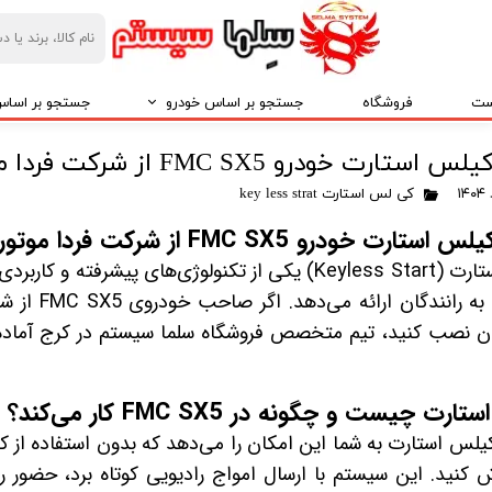
ست
فروشگاه
جستجو بر اساس خودرو
جستجو بر اساس 
ایرانخودرو IKCO
پخش کننده خو
رت خودرو FMC SX5 از شرکت فردا موتور در کرج
سایپا SAIPA
قاب مانیتور خو
کی لس استارت key less strat
ت خودرو FMC SX5 از شرکت فردا موتور در کرج
پارس خودرو PARS KHODRO
امنیت خودرو
کیلس استارت (Keyless Start) یکی از تکنولوژی‌ها
بهمن موتور BAHMAN MOTOR
لوازم لوکس خو
خودرو را 
پژو PEUGEOT
غربیلک فرمان، 
ان نصب کنید، تیم متخصص فروشگاه سلما سیستم در کرج آماد
مزدا MAZDA
آینه تاشو برقی ectric Folding Mirror
کیا -kia
کروز کنترل Crouse Control
ت چیست و چگونه در FMC SX5 کار می‌کند؟
لس استارت به شما این امکان را می‌دهد که بدون استفاده از کل
هیوندای HYUNDAI
کنترل فرمان مال
 کنید. این سیستم با ارسال امواج رادیویی کوتاه برد، حضور
ام وی ام MVM
کنباس Can Bus مانیتور خودرو