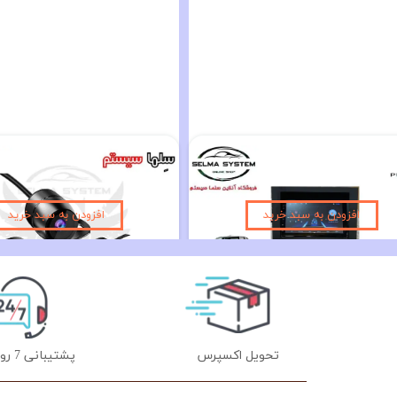
مانیتور فابریک پژو پرشیا و 405 داشبورد قدیم مدل 7 اینچ مدل AP9211
۱۰,۹۹۰,۰۰۰ تومان
۲,۵۵۰,۰۰۰ تومان
افزودن به سبد خرید
افزودن به سبد خرید
تحویل اکسپرس
پشتیبانی 7 روز هفته