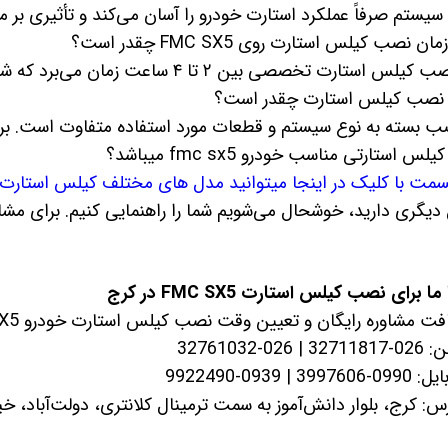
 سیستم صرفاً عملکرد استارت خودرو را آسان می‌کند و تأثیری بر
تارت تخصصی بین ۲ تا ۴ ساعت زمان می‌برد که شامل تنظیمات دقیق و تست نهایی است.
ب بسته به نوع سیستم و قطعات مورد استفاده متفاوت است. برا
 استارتی مناسب خودرو fmc sx5 میباشد؟
سمت با کلیک در اینجا میتوانید مدل های مختلف کیلس استارت ق
 دیگری دارید، خوشحال می‌شویم شما را راهنمایی کنیم. برای
برای نصب کیلس استارت FMC SX5 در کرج
 مشاوره رایگان و تعیین وقت نصب کیلس استارت خودرو FMC SX5، با ما تماس بگیرید:
0-32761032
 | 0939-9922490
 کرج، بلوار دانش‌آموز به سمت ترمینال کلانتری، دولت‌آباد، خیابان نشاط، نبش