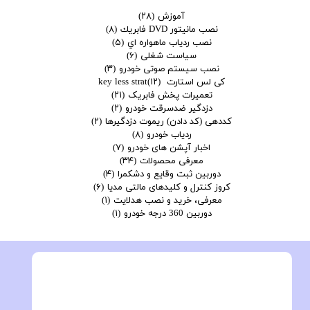
آموزش
(۲۸)
نصب مانيتور DVD فابريك
(۸)
نصب ردياب ماهواره اي
(۵)
سیاست شغلی
(۶)
نصب سیستم صوتی خودرو
(۳)
کی لس استارت key less strat
(۱۲)
تعمیرات پخش فابریک
(۲۱)
دزدگیر ضدسرقت خودرو
(۲)
کددهی (کد دادن) ریموت دزدگیرها
(۲)
ردیاب خودرو
(۸)
اخبار آپشن های خودرو
(۷)
معرفی محصولات
(۳۴)
دوربین ثبت وقایع و دشکمرا
(۴)
کروز کنترل و کلیدهای مالتی مدیا
(۶)
معرفی، خرید و نصب هدلایت
(۱)
دوربین 360 درجه خودرو
(۱)
فروش