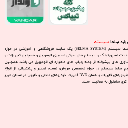
باره سِلما
سیستم​​​​​​​
سِلما سيستم (SELMA SYSTEM) یک سایت فروشگاهی و آموزشی در حوزه
دمات اسپورتینگ و سیستم های صوتی تصویری اتوموبیل و همچنین تجهیزات و
ناوری های پیشرفته از جمله ردیاب های ماهواره ای اتوموبیل می باشد. همچنين
يم سلما سيستم در حوزه تخصصی فروش، نصب، تعمير و پشتيبانی از انواع
مانيتورهای فابريك يا همان DVD فابريك خودروهای داخلی و خارجی در استان البرز
كرج مشغول به فعاليت است.​​​​​​​