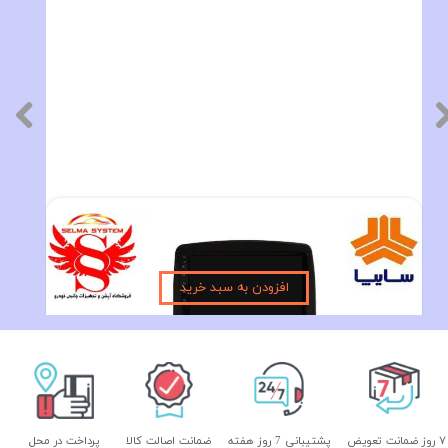
مانیتور فابریک ساینا و کوئیک اندروید فولتاچ مدل MTK
۱۰,۵۹۰,۰۰۰ تومان
افزودن به سبد خرید
۷ روز ضمانت تعویض
پشتیبانی 7 روز هفته
ضمانت اصالت کالا
پرداخت در محل