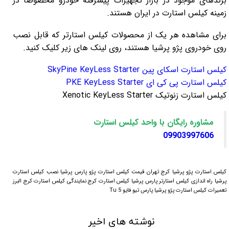
برندهای موجود در بازار تجهیزات پیشرفته خودرو مخصوصا در
لیفان LIFAN
سنسور دنده عقب Sensor
زمینه کیلس استارت در ایران هستند.
رنو RENAULT
دوربین خودرو Car Camera
برای مشاهده هر یک از محصولات کیلس استارتر که قابل نصب
روی خودروی پژو پرشیا هستند، روی لینک های زیر کلیک کنید.
جک JAC
دوربین ثبت وقایع (CAM
نیسان NISSAN
پاور ویندوز Power Windows
کیلس استارت اسکای پین SkyPine KeyLess Starter
کیلس استارت پی کی ای PKE KeyLess Starter
جیلی GEELY
پاور سانروف Power Sunroof
کیلس استارت زنوتیک Xenotic KeyLess Starter
سیتروئن CITROEN
باند و بلندگو و 
مشاوره رایگان با واحد کیلس استارت
بی ام و BMW
آمپلی فایر خودر
09903997606
مرسدس بنز MERCEDES BENZ
طاقچه MDF و 3D عقب خودرو
کیلس استارت پژو پرشیا کرج تهران قیمت کیلس استارت پژو پارس پرشیا نصب کیلس استارت
پرشیا راه اندازی کیلس استارتر پارس پرشیا کیلس استارت کرج نمایندگی کیلس استارت کرج البرز
تعمیرات کیلس استارت پژو پرشیا پارس تیو فایو Tu 5
نوشته های اخیر