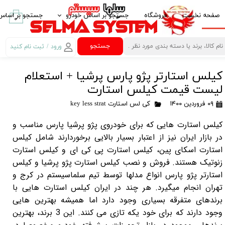
صفحه نخست
فروشگاه
جستجو بر اساس خودرو
جستجو بر اساس 
۰
ایرانخودرو IKCO
پخش کننده خود
جستجو
ورود
/
ثبت نام کنید
حساب کاربری من
سایپا SAIPA
قاب مانیتور خو
کیلس استارتر پژو پارس پرشیا + استعلام
تغییر گذر واژه
پارس خودرو PARS KHODRO
امنیت خودرو
لیست قیمت کیلس استارت
سفارشات
بهمن موتور BAHMAN MOTOR
لوازم لوکس خود
۰۹ فروردین ۱۴۰۰
کی لس استارت key less strat
خروج از حساب
پژو PEUGEOT
غربیلک فرمان، 
کیلس استارت هایی که برای خودروی پژو پرشیا پارس مناسب و
کاربری
در بازار ایران نیز از اعتبار بسیار بالایی برخوردارند شامل کیلس
مزدا MAZDA
آینه تاشو برقی Electric Folding Mirror
استارت اسکای پین، کیلس استارت پی کی ای و کیلس استارت
کیا -kia
کروز کنترل Crouse Control
زنوتیک هستند. فروش و نصب کیلس استارت پژو پرشیا و کیلس
استارتر پژو پارس انواع مدلها توسط تیم سلماسیستم در کرج و
هیوندای HYUNDAI
کنترل فرمان مال
تهران انجام میگیرد. هر چند در ایران کیلس استارت هایی با
ام وی ام MVM
کنباس Can Bus مانیتور خودرو
برندهای متفرقه بسیاری وجود دارد اما همیشه بهترین هایی
وجود دارند که برای خود یکه تازی می کنند. این 3 برند، بهترین
تویوتا TOYOTA
گیرنده دیجیتال