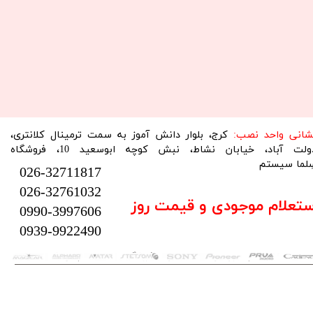
نشانی واحد نصب:
کرج، بلوار دانش آموز به سمت ترمینال کلانتری،
دولت آباد، خیابان نشاط، نبش کوچه ابوسعید 10، فروشگاه
لما سیستم​​​​​​​
026-32711817
026-32761032
ستعلام موجودی و قیمت روز
0990-3997606
0939-9922490
تمام حقوق این سایت متعلق به فروشگاه سلما سیستم می‌باشد.