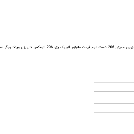
 خودرو
Car 
DASH )
بهترین مارک مانیتور فابریک 206 کرج تهران مانیتور فابریک پژو 206 اندروید ویندوز کرج تهران سمنان قزوین مانیتور 206 دست دوم قیمت مانیتور فابریک پژو 206 اتومکس
 میدرنج
و