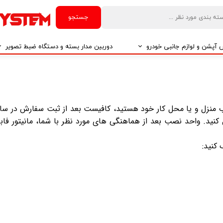
جستجو
آپشن و لوازم جانبی خودرو
دوربین مدار بسته و دستگاه ضبط تصویر
درو
دوربین مدار بسته
درو
دوربین مدار بسته بر اساس تکنولوژی
20 اندروید و نصب این مانیتور درب منزل و یا محل کار خود هستید، کافیست بعد از ثبت سفارش در 
 نظر خودتان را به واتساپ شماره پشتیبانی 09399922490 ارسال کنید. واحد نصب بعد از هماهنگی های مورد نظر با شما، مانیتور
درو
ایربگ و رابط چرخشی
El
تی مدیا