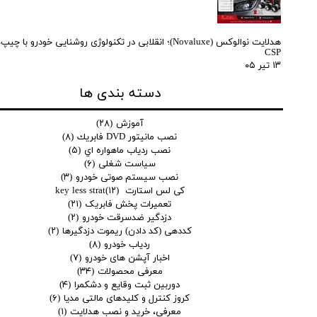
هدلایت نوالوکس (Novaluxe)؛ انقلابی در تکنولوژی روشنایی خودرو ب
CSP
۱۳ تیر ۰۵
دسته بندی ها
آموزش
(۲۸)
نصب مانيتور DVD فابريك
(۸)
نصب ردياب ماهواره اي
(۵)
سیاست شغلی
(۶)
نصب سیستم صوتی خودرو
(۳)
کی لس استارت key less strat
(۱۲)
تعمیرات پخش فابریک
(۲۱)
دزدگیر ضدسرقت خودرو
(۲)
کددهی (کد دادن) ریموت دزدگیرها
(۲)
ردیاب خودرو
(۸)
اخبار آپشن های خودرو
(۷)
معرفی محصولات
(۳۴)
دوربین ثبت وقایع و دشکمرا
(۴)
کروز کنترل و کلیدهای مالتی مدیا
(۶)
معرفی، خرید و نصب هدلایت
(۱)