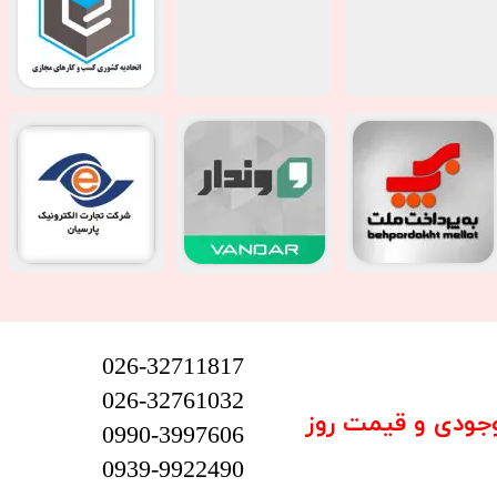
026-32711817
026-32761032
وجودی و قیمت روز
0990-3997606
0939-9922490