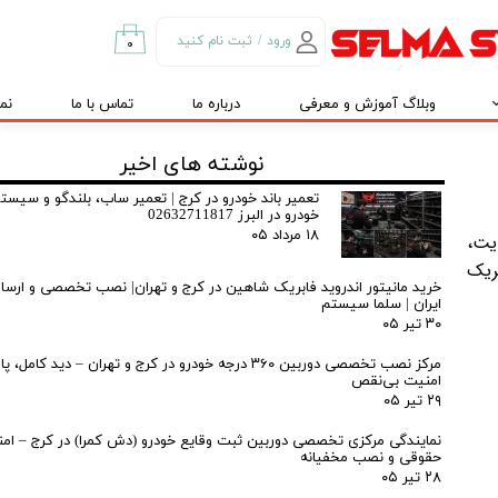
ورود
/
ثبت نام کنید
۰
حساب کاربری من
وبلاگ آموزش و معرفی
درباره ما
تماس با ما
نم
تغییر گذر واژه
سفارشات
نوشته های اخیر
خروج از حساب
تعمیر باند خودرو در کرج | تعمیر ساب، بلندگو و سیس
خودرو در البرز 02632711817
کاربری
۱۸ مرداد ۰۵
سایت،
 فابریک
خرید مانیتور اندروید فابریک شاهین در کرج و تهران| نصب تخصصی و ارسال
ایران | سلما سیستم
۳۰ تیر ۰۵
مرکز نصب تخصصی دوربین ۳۶۰ درجه خودرو در کرج و تهران – دید کا
امنیت بی‌نقص
۲۹ تیر ۰۵
نمایندگی مرکزی تخصصی دوربین ثبت وقایع خودرو (دش کمرا) در کرج – ام
حقوقی و نصب مخفیانه
۲۸ تیر ۰۵