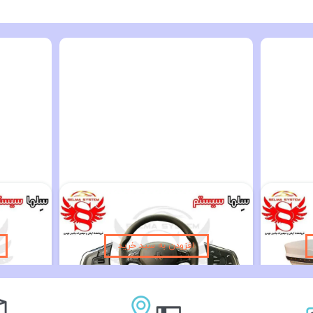
۲۰۰,۰۰۰ تومان
مانیتور فابریک تسلایی پژو پرشیا و 405 اندروید 14 اینچ تسلایی مدل VISTA
فلاپ آینه راهنما دار ساینا و کوییک رنگ سفید و نقره ای
۱,۳۹۰,۰۰۰ تومان
۱,۵۹۰,۰۰۰ تومان
افزودن به سبد خرید