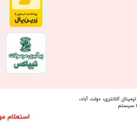
مینال کلانتری، دولت آباد،
استعلام م