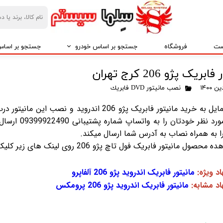
ست
فروشگاه
جستجو بر اساس خودرو
جستجو بر اساس 
ایرانخودرو IKCO
پخش کننده خو
ریک پژو 206 کرج تهران
سایپا SAIPA
قاب مانیتور خو
نصب مانيتور DVD فابريك
پارس خودرو PARS KHODRO
امنیت خودرو
چنانچه تمایل به خرید مانیتور فابریک پژو 6
لوکیشن مورد
بهمن موتور BAHMAN MOTOR
لوازم لوکس خو
پژو PEUGEOT
غربیلک فرمان، 
صول مانیتور فابریک فول تاچ پژو 206 روی لینک های زیر کلیک کنید:
مزدا MAZDA
آینه تاشو برقی ectric Folding Mirror
اد ویژه:
مانیتور فابریک اندروید پژو 206 آلفاپرو
کیا -kia
کروز کنترل Crouse Control
اد مشابه:
مانیتور فابریک اندروید پژو 206 پرومکس
هیوندای HYUNDAI
کنترل فرمان مال
ام وی ام MVM
کنباس Can Bus مانیتور خودرو