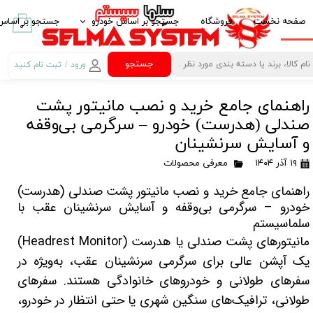
صفحه نخست
فروشگاه
جستجو بر اساس خودرو
جستجو بر اساس 
۰
ایرانخودرو IKCO
پخش کننده خود
جستجو
ورود
/
ثبت نام کنید
حساب کاربری من
سایپا SAIPA
قاب مانیتور خو
راهنمای جامع خرید و نصب مانیتور پشت
تغییر گذر واژه
پارس خودرو PARS KHODRO
امنیت خودرو
صندلی (هدرست) خودرو – سرگرمی بی‌وقفه
سفارشات
بهمن موتور BAHMAN MOTOR
لوازم لوکس خود
و آسایش سرنشینان
۱۹ آذر ۱۴۰۴
معرفی محصولات
خروج از حساب
پژو PEUGEOT
غربیلک فرمان، 
کاربری
راهنمای جامع خرید و نصب مانیتور پشت صندلی (هدرست)
مزدا MAZDA
آینه تاشو برقی Electric Folding Mirror
خودرو – سرگرمی بی‌وقفه و آسایش سرنشینان عقب با
کیا -kia
کروز کنترل Crouse Control
سلماسیستم
مانیتورهای پشت صندلی یا هدرست (Headrest Monitor)
هیوندای HYUNDAI
کنترل فرمان مال
یک آپشن عالی برای سرگرمی سرنشینان عقب، به‌ویژه در
ام وی ام MVM
کنباس Can Bus مانیتور خودرو
سفرهای طولانی و خودروهای خانوادگی هستند.
سفرهای
طولانی، ترافیک‌های سنگین شهری یا حتی انتظار در خودرو،
تویوتا TOYOTA
گیرنده دیجیتال