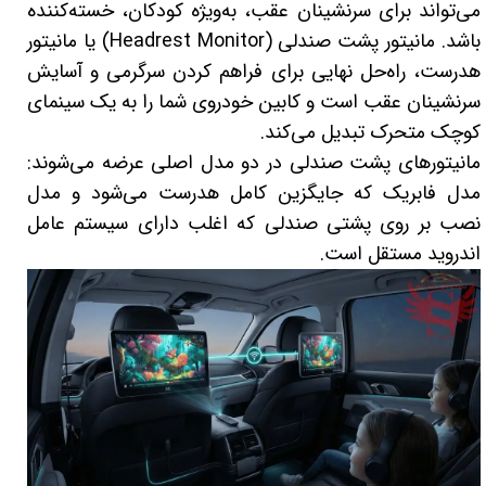
می‌تواند برای سرنشینان عقب، به‌ویژه کودکان، خسته‌کننده
لیفان LIFAN
سنسور دنده عقب Sensor
باشد. مانیتور پشت صندلی (Headrest Monitor) یا مانیتور
رنو RENAULT
دوربین خودرو Car Camera
هدرست، راه‌حل نهایی برای فراهم کردن سرگرمی و آسایش
سرنشینان عقب است و کابین خودروی شما را به یک سینمای
جک JAC
دوربین ثبت وقایع (CAM
کوچک متحرک تبدیل می‌کند.
نیسان NISSAN
پاور ویندوز Power Windows
مانیتورهای پشت صندلی در دو مدل اصلی عرضه می‌شوند:
جیلی GEELY
پاور سانروف Power Sunroof
مدل فابریک که جایگزین کامل هدرست می‌شود و مدل
نصب بر روی پشتی صندلی که اغلب دارای سیستم عامل
سیتروئن CITROEN
باند و بلندگو و 
اندروید مستقل است.
بی ام و BMW
آمپلی فایر خودر
مرسدس بنز MERCEDES BENZ
طاقچه MDF و 3D عقب خودرو