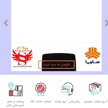
مانیتور فابریک ساینا و کوئیک اندروید فولتاچ مدل MTK
۱۰,۵۹۰,۰۰۰ تومان
افزودن به سبد خرید
۷ روز ضمانت تعویض
پشتیبانی 7 روز هفته
ضمانت اصالت کالا
پرداخت در محل
(خریدهای بالای