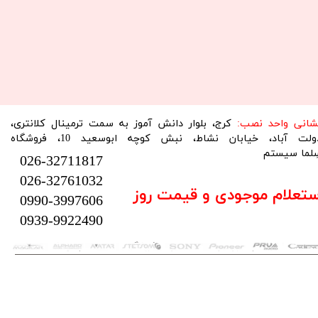
نشانی واحد نصب:
کرج، بلوار دانش آموز به سمت ترمینال کلانتری،
دولت آباد، خیابان نشاط، نبش کوچه ابوسعید 10، فروشگاه
لما سیستم​​​​​​​
026-32711817
026-32761032
ستعلام موجودی و قیمت روز
0990-3997606
0939-9922490
تمام حقوق این سایت متعلق به فروشگاه سلما سیستم می‌باشد.