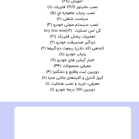
آموزش
(۲۸)
نصب مانيتور DVD فابريك
(۸)
نصب ردياب ماهواره اي
(۵)
سیاست شغلی
(۶)
نصب سیستم صوتی خودرو
(۳)
کی لس استارت key less strat
(۱۲)
تعمیرات پخش فابریک
(۲۱)
دزدگیر ضدسرقت خودرو
(۲)
کددهی (کد دادن) ریموت دزدگیرها
(۲)
ردیاب خودرو
(۸)
اخبار آپشن های خودرو
(۷)
معرفی محصولات
(۳۴)
دوربین ثبت وقایع و دشکمرا
(۴)
کروز کنترل و کلیدهای مالتی مدیا
(۶)
معرفی، خرید و نصب هدلایت
(۱)
دوربین 360 درجه خودرو
(۱)
فروش