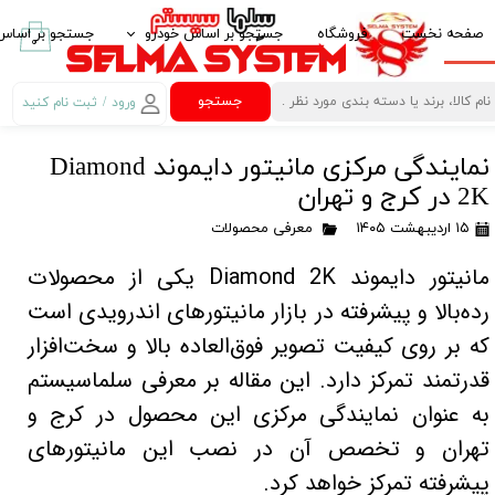
صفحه نخست
فروشگاه
جستجو بر اساس خودرو
جستجو بر اساس 
۰
ایرانخودرو IKCO
پخش کننده خود
جستجو
ورود
/
ثبت نام کنید
حساب کاربری من
سایپا SAIPA
قاب مانیتور خو
نمایندگی مرکزی مانیتور دایموند Diamond
تغییر گذر واژه
پارس خودرو PARS KHODRO
امنیت خودرو
2K در کرج و تهران
سفارشات
بهمن موتور BAHMAN MOTOR
لوازم لوکس خود
۱۵ اردیبهشت ۱۴۰۵
معرفی محصولات
خروج از حساب
پژو PEUGEOT
غربیلک فرمان، 
مانیتور دایموند Diamond 2K یکی از محصولات
کاربری
مزدا MAZDA
آینه تاشو برقی Electric Folding Mirror
رده‌بالا و پیشرفته در بازار مانیتورهای اندرویدی است
که بر روی کیفیت تصویر فوق‌العاده بالا و سخت‌افزار
کیا -kia
کروز کنترل Crouse Control
قدرتمند تمرکز دارد. این مقاله بر معرفی سلماسیستم
هیوندای HYUNDAI
کنترل فرمان مال
به عنوان نمایندگی مرکزی این محصول در کرج و
ام وی ام MVM
کنباس Can Bus مانیتور خودرو
تهران و تخصص آن در نصب این مانیتورهای
تویوتا TOYOTA
گیرنده دیجیتال
پیشرفته تمرکز خواهد کرد.