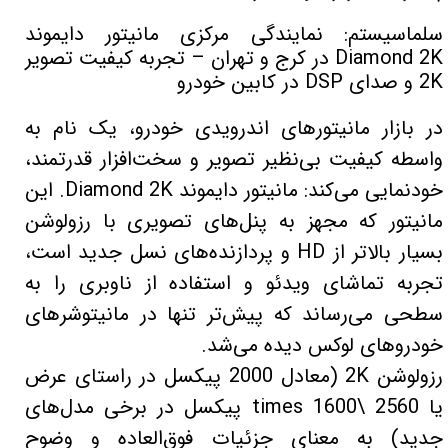
لیفان LIFAN
سنسور دنده عقب Sensor
سلماسیستم: نمایندگی مرکزی مانیتور دایموند
Diamond 2K در کرج و تهران – تجربه کیفیت تصویر
رنو RENAULT
دوربین خودرو Car Camera
2K و صدای DSP در کابین خودرو
جک JAC
دوربین ثبت وقایع (CAM
در بازار مانیتورهای اندرویدی خودرو، یک نام به
نیسان NISSAN
پاور ویندوز Power Windows
واسطه کیفیت بی‌نظیر تصویر و سخت‌افزار قدرتمند،
جیلی GEELY
پاور سانروف Power Sunroof
خودنمایی می‌کند: مانیتور دایموند Diamond 2K. این
سیتروئن CITROEN
باند و بلندگو و 
مانیتور که مجهز به پنل‌های تصویری با رزولوشن
بی ام و BMW
آمپلی فایر خودر
بسیار بالاتر از HD و پردازنده‌های نسل جدید است،
تجربه تماشای ویدئو و استفاده از ناوبری را به
مرسدس بنز MERCEDES BENZ
طاقچه MDF و 3D عقب خودرو
سطحی می‌رساند که پیش‌تر تنها در مانیتوشرهای
خودروهای لوکس دیده می‌شد.
رزولوشن 2K (معادل 2000 پیکسل در راستای عرض
یا 2560 \times 1600 پیکسل در برخی مدل‌های
جدید) به معنای جزئیات فوق‌العاده و وضوح