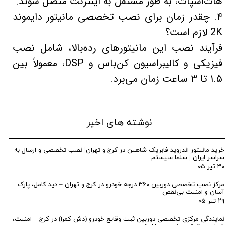
هات‌اسپات، به طور مستقل به اینترنت متصل شوند.
۴. چقدر زمان برای نصب تخصصی مانیتور دایموند
2K لازم است؟
فرآیند نصب این مانیتورهای رده‌بالا، شامل نصب
فیزیکی و کالیبراسیون کن‌باس و DSP، معمولاً بین
۱.۵ تا ۳ ساعت زمان می‌برد.
نوشته های اخیر
خرید مانیتور اندروید فابریک شاهین در کرج و تهران| نصب تخصصی و ارسال به
سراسر ایران | سلما سیستم
۳۰ تیر ۰۵
مرکز نصب تخصصی دوربین ۳۶۰ درجه خودرو در کرج و تهران – دید کامل، پارک
آسان و امنیت بی‌نقص
۲۹ تیر ۰۵
نمایندگی مرکزی تخصصی دوربین ثبت وقایع خودرو (دش کمرا) در کرج – امنیت،