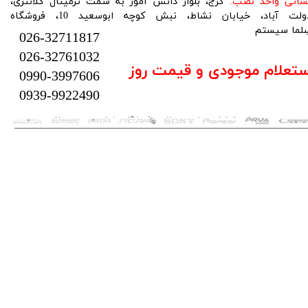
نشانی واحد نصب:
کرج، بلوار دانش آموز به سمت ترمینال کلانتری،
دولت آباد، خیابان نشاط، نبش کوچه ابوسعید 10، فروشگاه
لما سیستم​​​​​​​
026-32711817
026-32761032
ستعلام موجودی و قیمت روز
0990-3997606
0939-9922490
تمام حقوق این سایت متعلق به فروشگاه سلما سیستم می‌باشد.