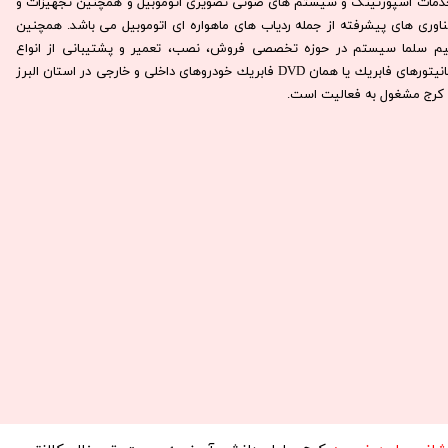
دمات اسپورتینگ و سیستم های صوتی تصویری اتوموبیل و همچنین تجهیزات و
ناوری های پیشرفته از جمله ردیاب های ماهواره ای اتوموبیل می باشد. همچنين
يم سلما سيستم در حوزه تخصصی فروش، نصب، تعمير و پشتيبانی از انواع
مانيتورهای فابريك يا همان DVD فابريك خودروهای داخلی و خارجی در استان البرز
كرج مشغول به فعاليت است.​​​​​​​