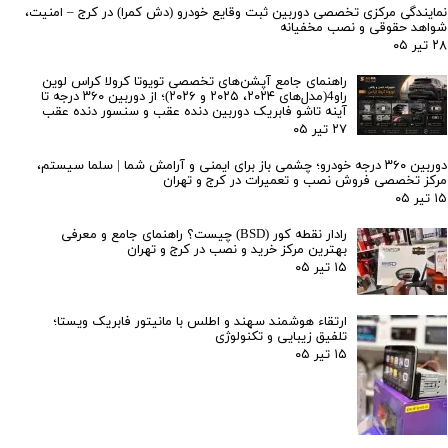
نمایندگی مرکزی تخصصی دوربین ثبت وقایع خودرو (دش کمرا) در کرج – امنیت،
شواهد حقوقی و نصب مخفیانه
۲۸ تیر ۰۵
سیستم عامل و سخت‌افزار مانیتور اندروید
راهنمای جامع آپشن‌های تخصصی تویوتا کرولا کراس لوین
دیاموند کلاسیک مدل C1
راو4(مدل‌های ۲۰۲۴، ۲۰۲۵ و ۲۰۲۶)؛ از دوربین ۳۶۰ درجه تا
آینه تاشو فابریک دوربین دنده عقب و سنسور دنده عقب
۲۷ تیر ۰۵
- سیستم عامل: اندروید 11 (قابل ارتقا)
دوربین ۳۶۰ درجه خودرو؛ چشمی باز برای ایمنی و آرامش شما | سلما سیستم،
- پردازنده: Quad-Core 1.5GHz
مرکز تخصصی فروش نصب و تعمیرات در کرج و تهران
- رم و حافظه: 2GB RAM + 16GB Storage
۱۵ تیر ۰۵
- پورت‌ها: HDMI, USB, Wi-Fi, Bluetooth
رادار نقطه کور (BSD) چیست؟ راهنمای جامع و معرفی
بهترین مرکز خرید و نصب در کرج و تهران
۱۵ تیر ۰۵
ارتقاء هوشمند سهند و اطلس با مانیتور فابریک ویستا؛
تلفیق زیبایی و تکنولوژی
۱۵ تیر ۰۵