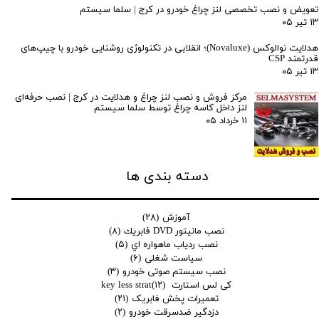
تعویض و نصب تخصصی لنز چراغ خودرو در کرج | سلما سیستم
۱۳ تیر ۰۵
هدلایت نوالوکس (Novaluxe)؛ انقلابی در تکنولوژی روشنایی خودرو با چیپ‌های
قدرتمند CSP
۱۳ تیر ۰۵
مرکز فروش و نصب لنز چراغ و هدلایت در کرج | نصب حرفه‌ای
لنز داخل کاسه چراغ توسط سلما سیستم
۱۱ خرداد ۰۵
دسته بندی ها
آموزش
(۲۸)
نصب مانيتور DVD فابريك
(۸)
نصب ردياب ماهواره اي
(۵)
سیاست شغلی
(۶)
نصب سیستم صوتی خودرو
(۳)
کی لس استارت key less strat
(۱۲)
تعمیرات پخش فابریک
(۲۱)
دزدگیر ضدسرقت خودرو
(۲)