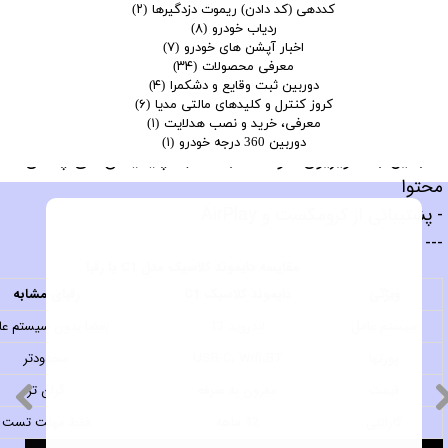
کددهی (کد دادن) ریموت دزدگیرها
(۲)
ردیاب خودرو
(۸)
اخبار آپشن های خودرو
(۷)
معرفی محصولات
(۳۴)
دوربین ثبت وقایع و دشکمرا
(۴)
کروز کنترل و کلیدهای مالتی مدیا
(۶)
معرفی، خرید و نصب هدلایت
(۱)
✅ مزیت رقابتی:
دوربین 360 درجه خودرو
(۱)
- تبدیل به تلویزیون هوشمند با نصب اپلیکیشن‌های پخش
محتوا
- پشتیبانی از کرومکست و AirPlay
فروش
---
مقایسه دایموند کلاسیک مدل C1 با رقبا
ویژگی
دایموند کلاسیک C1
رقبای مشابه
سیستم عامل
اندروید 13
بعضا بدون سیستم عا
پورتها
USB-C، Wifi،BT
محدودتر
قیمت
مقرون به صرفه
گران تر
گارانتی
12 ماهه
فقط مهلت تست