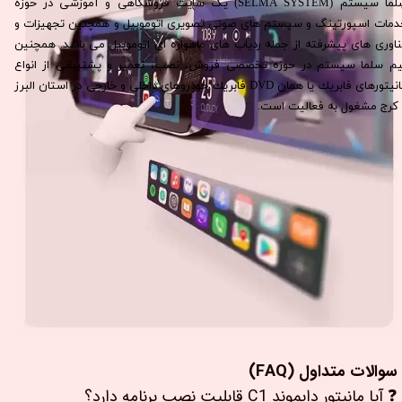
سِلما سيستم (SELMA SYSTEM) یک سایت فروشگاهی و آموزشی در حوزه
دمات اسپورتینگ و سیستم های صوتی تصویری اتوموبیل و همچنین تجهیزات و
ناوری های پیشرفته از جمله ردیاب های ماهواره ای اتوموبیل می باشد. همچنين
يم سلما سيستم در حوزه تخصصی فروش، نصب، تعمير و پشتيبانی از انواع
مانيتورهای فابريك يا همان DVD فابريك خودروهای داخلی و خارجی در استان البرز
كرج مشغول به فعاليت است.​​​​​​​
سوالات متداول (FAQ)
❓ آیا مانیتور دایموند C1 قابلیت نصب برنامه دارد؟