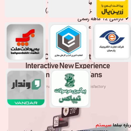
✅مزایای خرید مانیتور دیاموند کلاسیک مدل C1 از ما:
✔ پرداخت درب منزل (تهران و شهرستان)
✔ گارانتی 12 ماهه رسمی
✔ پشتیبانی 24 ساعته
باره سِلما
سیستم​​​​​​​