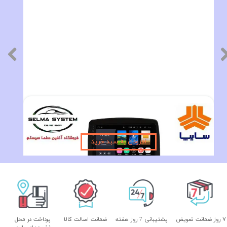
مانیتور فابریک ساینا و کوئیک اندروید 9 اینچ فول تاچ سری T3L
۹,۴۹۰,۰۰۰ تومان
افزودن به سبد خرید
۷ روز ضمانت تعویض
پشتیبانی 7 روز هفته
ضمانت اصالت کالا
پرداخت در محل