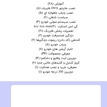
آموزش
(۲۸)
نصب مانيتور DVD فابريك
(۸)
نصب ردياب ماهواره اي
(۵)
سیاست شغلی
(۶)
نصب سیستم صوتی خودرو
(۳)
کی لس استارت key less strat
(۱۲)
تعمیرات پخش فابریک
(۲۱)
دزدگیر ضدسرقت خودرو
(۲)
کددهی (کد دادن) ریموت دزدگیرها
(۲)
ردیاب خودرو
(۸)
اخبار آپشن های خودرو
(۷)
معرفی محصولات
(۳۴)
دوربین ثبت وقایع و دشکمرا
(۴)
کروز کنترل و کلیدهای مالتی مدیا
(۶)
معرفی، خرید و نصب هدلایت
(۱)
دوربین 360 درجه خودرو
(۱)