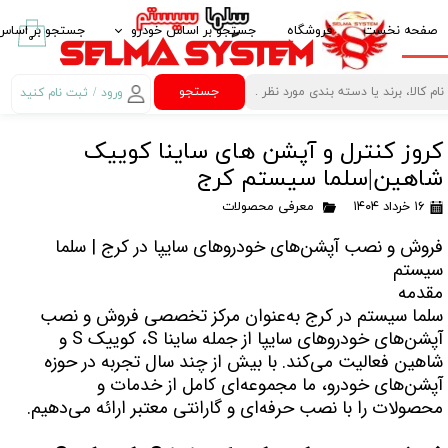
صفحه نخست
فروشگاه
جستجو بر اساس خودرو
جستجو بر اساس 
۰
ایرانخودرو IKCO
پخش کننده خود
جستجو
ورود
/
ثبت نام کنید
حساب کاربری من
سایپا SAIPA
قاب مانیتور خو
کروز کنترل و آپشن های ساینا کوییک
تغییر گذر واژه
پارس خودرو PARS KHODRO
امنیت خودرو
شاهین|سلما سیستم کرج
سفارشات
بهمن موتور BAHMAN MOTOR
لوازم لوکس خود
۱۶ خرداد ۱۴۰۴
معرفی محصولات
خروج از حساب
پژو PEUGEOT
غربیلک فرمان، 
فروش و نصب آپشن‌های خودروهای سایپا در کرج | سلما
کاربری
سیستم
مزدا MAZDA
آینه تاشو برقی Electric Folding Mirror
مقدمه
سلما سیستم در کرج به‌عنوان مرکز تخصصی فروش و نصب
کیا -kia
کروز کنترل Crouse Control
آپشن‌های خودروهای سایپا از جمله ساینا S، کوییک S و
هیوندای HYUNDAI
کنترل فرمان مال
شاهین فعالیت می‌کند. با بیش از چند سال تجربه در حوزه
آپشن‌های خودرو، ما مجموعه‌ای کامل از خدمات و
ام وی ام MVM
کنباس Can Bus مانیتور خودرو
محصولات را با نصب حرفه‌ای و گارانتی معتبر ارائه می‌دهیم.
تویوتا TOYOTA
گیرنده دیجیتال