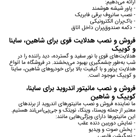
ارائه می‌دهیم:
- پاور شیشه هوشمند
- نصب سانروف برقی فابریک
- باک‌پران الکترونیکی
- دکمه صندوق‌پران داخل اتاق
فروش و نصب هدلایت قوی برای شاهین، ساینا
و کوییک
هدلایت‌های قوی با نور سفید و گسترده، دید راننده را در
شب به‌طور چشمگیری بهبود می‌بخشند. در فروشگاه ما انواع
هدلایت پرنور و با کیفیت بالا برای خودروهای شاهین، ساینا
و کوییک موجود است.
فروش و نصب مانیتور اندروید برای ساینا،
کوییک و شاهین
ما نماینده فروش و نصب مانیتورهای اندروید از برندهای
معتبر از جمله ویستا، وینکا، نویتک و جی‌پی‌اس‌لند هستیم.
این مانیتورها دارای ویژگی‌هایی مانند:
- نمایش دوربین دنده عقب
- پخش صوت و ویدیو
- نویگیشن فارسی