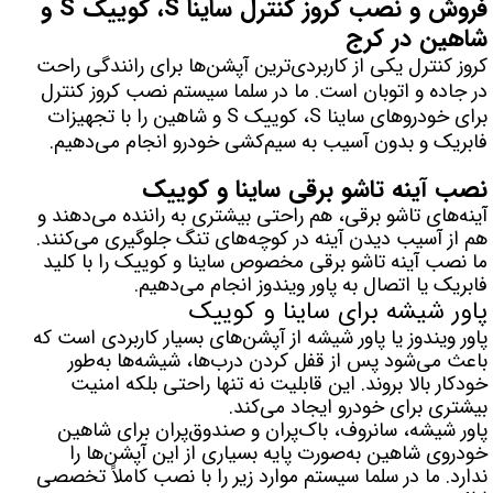
فروش و نصب کروز کنترل ساینا S، کوییک S و
لیفان LIFAN
سنسور دنده عقب Sensor
شاهین در کرج
رنو RENAULT
دوربین خودرو Car Camera
کروز کنترل یکی از کاربردی‌ترین آپشن‌ها برای رانندگی راحت
در جاده و اتوبان است. ما در سلما سیستم نصب کروز کنترل
جک JAC
دوربین ثبت وقایع (CAM
برای خودروهای ساینا S، کوییک S و شاهین را با تجهیزات
فابریک و بدون آسیب به سیم‌کشی خودرو انجام می‌دهیم.
نیسان NISSAN
پاور ویندوز Power Windows
نصب آینه تاشو برقی ساینا و کوییک
جیلی GEELY
پاور سانروف Power Sunroof
آینه‌های تاشو برقی، هم راحتی بیشتری به راننده می‌دهند و
سیتروئن CITROEN
باند و بلندگو و 
هم از آسیب دیدن آینه در کوچه‌های تنگ جلوگیری می‌کنند.
ما نصب آینه تاشو برقی مخصوص ساینا و کوییک را با کلید
بی ام و BMW
آمپلی فایر خودر
فابریک یا اتصال به پاور ویندوز انجام می‌دهیم.
پاور شیشه برای ساینا و کوییک
مرسدس بنز MERCEDES BENZ
طاقچه MDF و 3D عقب خودرو
پاور ویندوز یا پاور شیشه از آپشن‌های بسیار کاربردی است که
باعث می‌شود پس از قفل کردن درب‌ها، شیشه‌ها به‌طور
خودکار بالا بروند. این قابلیت نه تنها راحتی بلکه امنیت
بیشتری برای خودرو ایجاد می‌کند.
پاور شیشه، سانروف، باک‌پران و صندوق‌پران برای شاهین
خودروی شاهین به‌صورت پایه بسیاری از این آپشن‌ها را
ندارد. ما در سلما سیستم موارد زیر را با نصب کاملاً تخصصی