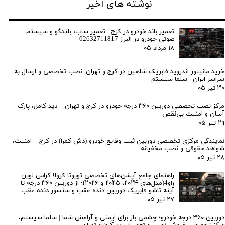
نوشته های اخیر
تعمیر باند خودرو در کرج | تعمیر ساب، بلندگو و سیستم
صوتی خودرو در البرز 02632711817
۱۸ مرداد ۰۵
خرید مانیتور اندروید فابریک شاهین در کرج و تهران| نصب تخصصی و ارسال به
سراسر ایران | سلما سیستم
۳۰ تیر ۰۵
مرکز نصب تخصصی دوربین ۳۶۰ درجه خودرو در کرج و تهران – دید کامل، پارک
آسان و امنیت بی‌نقص
۲۹ تیر ۰۵
نمایندگی مرکزی تخصصی دوربین ثبت وقایع خودرو (دش کمرا) در کرج – امنیت،
شواهد حقوقی و نصب مخفیانه
۲۸ تیر ۰۵
راهنمای جامع آپشن‌های تخصصی تویوتا کرولا کراس لوین
راو4(مدل‌های ۲۰۲۴، ۲۰۲۵ و ۲۰۲۶)؛ از دوربین ۳۶۰ درجه تا
آینه تاشو فابریک دوربین دنده عقب و سنسور دنده عقب
۲۷ تیر ۰۵
دوربین ۳۶۰ درجه خودرو؛ چشمی باز برای ایمنی و آرامش شما | سلما سیستم،