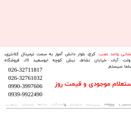
نشانی واحد نصب:
کرج، بلوار دانش آموز به سمت ترمینال کلانتری،
دولت آباد، خیابان نشاط، نبش کوچه ابوسعید 10، فروشگاه
لما سیستم​​​​​​​
026-32711817
026-32761032
ستعلام موجودی و قیمت روز
0990-3997606
0939-9922490
تمام حقوق این سایت متعلق به فروشگاه سلما سیستم می‌باشد.