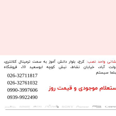
نشانی واحد نصب:
کرج، بلوار دانش آموز به سمت ترمینال کلانتری،
دولت آباد، خیابان نشاط، نبش کوچه ابوسعید 10، فروشگاه
لما سیستم​​​​​​​
026-32711817
026-32761032
ستعلام موجودی و قیمت روز
0990-3997606
0939-9922490
تمام حقوق این سایت متعلق به فروشگاه سلما سیستم می‌باشد.