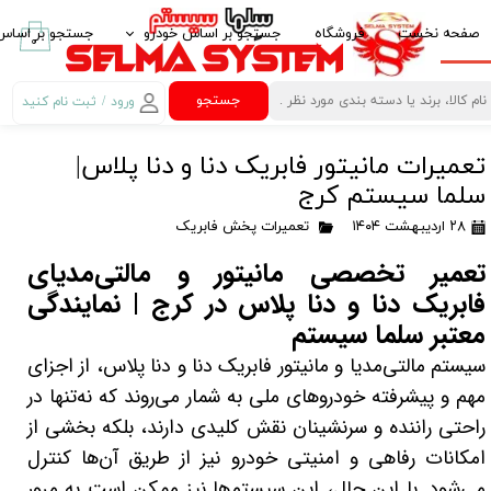
صفحه نخست
فروشگاه
جستجو بر اساس خودرو
جستجو بر اساس 
۰
ایرانخودرو IKCO
پخش کننده خود
جستجو
ورود
/
ثبت نام کنید
حساب کاربری من
سایپا SAIPA
قاب مانیتور خو
تعمیرات مانیتور فابریک دنا و دنا پلاس|
تغییر گذر واژه
پارس خودرو PARS KHODRO
امنیت خودرو
سلما سیستم کرج
سفارشات
بهمن موتور BAHMAN MOTOR
لوازم لوکس خود
۲۸ اردیبهشت ۱۴۰۴
تعمیرات پخش فابریک
خروج از حساب
پژو PEUGEOT
غربیلک فرمان، 
تعمیر تخصصی مانیتور و مالتی‌مدیای
کاربری
فابریک دنا و دنا پلاس در کرج | نمایندگی
مزدا MAZDA
آینه تاشو برقی Electric Folding Mirror
معتبر سلما سیستم
کیا -kia
کروز کنترل Crouse Control
سیستم مالتی‌مدیا و مانیتور فابریک دنا و دنا پلاس، از اجزای
هیوندای HYUNDAI
کنترل فرمان مال
مهم و پیشرفته خودروهای ملی به شمار می‌روند که نه‌تنها در
راحتی راننده و سرنشینان نقش کلیدی دارند، بلکه بخشی از
ام وی ام MVM
کنباس Can Bus مانیتور خودرو
امکانات رفاهی و امنیتی خودرو نیز از طریق آن‌ها کنترل
تویوتا TOYOTA
گیرنده دیجیتال
می‌شود. با این حال، این سیستم‌ها نیز ممکن است به مرور