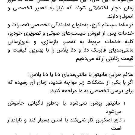
لیفان LIFAN
سنسور دنده عقب Sensor
زمان دچار اختلالاتی شوند که نیاز به تعمیر تخصصی و
اصولی دارند.
رنو RENAULT
دوربین خودرو Car Camera
در سلما سیستم کرج، به‌عنوان نمایندگی تخصصی تعمیرات و
جک JAC
دوربین ثبت وقایع (CAM
خدمات پس از فروش سیستم‌های صوتی و تصویری خودرو،
نیسان NISSAN
پاور ویندوز Power Windows
کلیه خدمات مربوط به تعمیر، بازسازی، و به‌روزرسانی
مالتی‌مدیای فابریک دنا و دنا پلاس را با بهترین کیفیت و
جیلی GEELY
پاور سانروف Power Sunroof
قیمت رقابتی ارائه می‌دهیم.
سیتروئن CITROEN
باند و بلندگو و 
⸻
علائم خرابی مانیتور یا مالتی‌مدیای دنا یا دنا پلاس:
بی ام و BMW
آمپلی فایر خودر
اگر با یکی از مشکلات زیر مواجه شدید، زمان آن رسیده که
مرسدس بنز MERCEDES BENZ
طاقچه MDF و 3D عقب خودرو
برای بررسی تخصصی به ما مراجعه کنید:
مانیتور روشن نمی‌شود یا به‌طور ناگهانی خاموش
می‌شود
تاچ اسکرین کار نمی‌کند یا لمس بسیار کند و ناپایدار
است