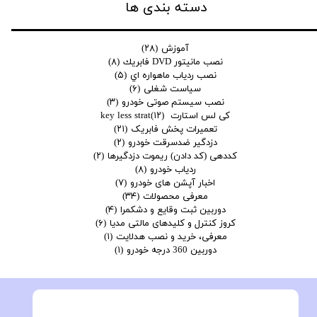
دسته بندی ها
آموزش
(۲۸)
نصب مانيتور DVD فابريك
(۸)
نصب ردياب ماهواره اي
(۵)
سیاست شغلی
(۶)
نصب سیستم صوتی خودرو
(۳)
کی لس استارت key less strat
(۱۲)
تعمیرات پخش فابریک
(۲۱)
دزدگیر ضدسرقت خودرو
(۲)
کددهی (کد دادن) ریموت دزدگیرها
(۲)
ردیاب خودرو
(۸)
اخبار آپشن های خودرو
(۷)
معرفی محصولات
(۳۴)
دوربین ثبت وقایع و دشکمرا
(۴)
کروز کنترل و کلیدهای مالتی مدیا
(۶)
معرفی، خرید و نصب هدلایت
(۱)
دوربین 360 درجه خودرو
(۱)
فروش