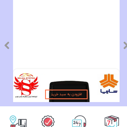
مانیتور فابریک ساینا و کوئیک اندروید فولتاچ مدل MTK
۱۰,۵۹۰,۰۰۰ تومان
افزودن به سبد خرید