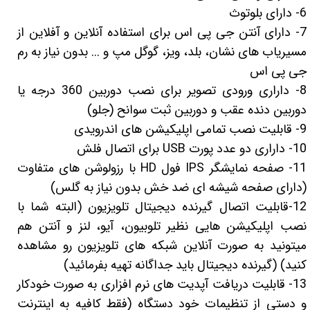
6- دارای بلوتوث
7- دارای آنتن جی پی اس برای استفاده آنلاین و آفلاین از
مسیریاب های نشان، بلد، ویز، گوگل مپ و ... بدون نیاز به رم
جی پی اس
8- داراری ورودی تصویر برای نصب دوربین 360 درجه یا
دوربین دنده عقب و دوربین ثبت سوانح (جلو)
9- قابلیت نصب تمامی اپلیکیشن های اندرویدی
10- داراری دو عدد پورت USB برای اتصال فلش
11- صفحه نمایشگر IPS فول HD با رزولوشن های متفاوت
(دارای صفحه شیشه ای ضد خش بدون نیاز به گلس)
12-قابلیت اتصال گیرنده دیجیتال تلویزیون (البته شما با
نصب اپلیکیشن هایی نظیر تلوبیون، آیو، لنز و آنتن هم
میتونید به صورت آنلاین شبکه های تلویزیون رو مشاهده
کنید) (گیرنده دیجیتال باید جداگانه تهیه بفرمائید)
13- قابلیت دریافت آپدیت های نرم افزاری به صورت خودکار
و دستی از تنظیمات خود دستگاه (فقط کافیه به اینترنت