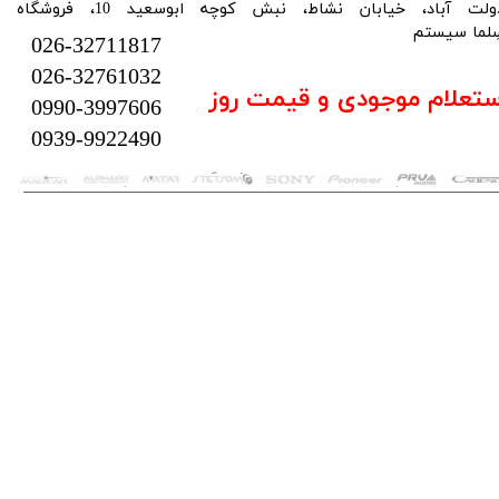
دولت آباد، خیابان نشاط، نبش کوچه ابوسعید 10، فروشگاه
لما سیستم​​​​​​​
026-32711817
026-32761032
ستعلام موجودی و قیمت روز
0990-3997606
0939-9922490
تمام حقوق این سایت متعلق به فروشگاه سلما سیستم می‌باشد.