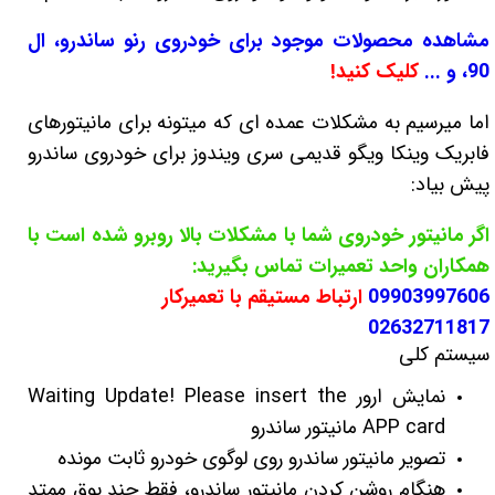
مشاهده محصولات موجود برای خودروی رنو ساندرو، ال
90، و ...
کلیک کنید!
اما میرسیم به مشکلات عمده ای که میتونه برای مانیتورهای
فابریک وینکا ویگو قدیمی سری ویندوز برای خودروی ساندرو
پیش بیاد:
اگر مانیتور خودروی شما با مشکلات بالا روبرو شده است با
همکاران واحد تعمیرات تماس بگیرید:
09903997606
ارتباط مستیقم با تعمیرکار
02632711817
سیستم کلی
نمایش ارور Waiting Update! Please insert the
APP card مانیتور ساندرو
تصویر مانیتور ساندرو روی لوگوی خودرو ثابت مونده
هنگام روشن کردن مانیتور ساندرو، فقط چند بوق ممتد