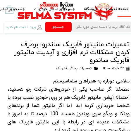
صفحه نخست
فروشگاه
جستجو بر اساس خودرو
جستجو بر اساس 
۰
ایرانخودرو IKCO
پخش کننده خود
جستجو
ورود
/
ثبت نام کنید
حساب کاربری من
سایپا SAIPA
قاب مانیتور خو
تعمیرات مانیتور فابریک ساندرو+برطرف
تغییر گذر واژه
پارس خودرو PARS KHODRO
امنیت خودرو
کردن مشکلات نرم افزاری و آپدیت مانیتور
سفارشات
بهمن موتور BAHMAN MOTOR
لوازم لوکس خود
فابریک ساندرو
۲۲ خرداد ۱۴۰۰
تعمیرات پخش فابریک
خروج از حساب
پژو PEUGEOT
غربیلک فرمان، 
کاربری
سلامی دوباره به همراهان سلماسیستم
مزدا MAZDA
آینه تاشو برقی Electric Folding Mirror
مطمئنا اگر صاحب یکی از خودروهای شرکت رنو هستید،
کیا -kia
کروز کنترل Crouse Control
احتمالا آپشن مانیتور فابریک هم بر روی خودرو نصب بوده یا
هیوندای HYUNDAI
کنترل فرمان مال
شخصا خریداری کرده اید. اما اگر مانیتور شما از برندهای
وینکا و ویگو سری ویندوز هست، 100 درصد تا به امروز با
ام وی ام MVM
کنباس Can Bus مانیتور خودرو
مشکلات عدیده ای در رابطه با این مانیتور فابریک های
تویوتا TOYOTA
گیرنده دیجیتال
پیشکسوت دست و پنجه نرم کرده اید.