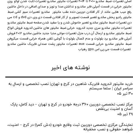
اصلی تعمیرات ضبط ساندرو ۲۰۱۰ تا ۲۰۱۴ تعمیرات مانیتور ساندرو تعمیرات ثابت شدن لوگو روی
مانیتور خرابی در قسمت آمپلی فایر ساندرو و نداشتن صدا و نویز و صدای اضافی در داخل ماشین
رفع عیب هایی مانند از کار افتادن دوربین دنده عقب مانیتور ساندرو تعمیرات سیم کشی ضبط
مانیتور رادیو پخش ساندرو تعمیر قسمت تصویر و از کار افتادن قسمت دی وی دی dvd و cd سی
دی تعمیرات ضبط مانیتور ساندرو تعمیر خاموش شدن و یا سفید شدن صفحه ضبط مانیتور ساندرو
تعمیرات مانیتور ساندرو سری جدید اندروید خرابی ضبط مانیتور های ماشین اندروید فروش انواع
ضبط مانیتور ساندرو و ارسال آن درب منزل تعمیرات مولتی مدیا جدید ماشین ساندرو ۲۰۱۶ فروش
آمپلی فایر ساندرو برد بلوتوث و عدم اتصال بلوتوث با گوشی تلفن همراه خرابی قسمت میکروفن
ضبط مانیتور ساندرو خرابی قسمت aux تعمیرات مانیتور پشت صندلی فابریک ماشین ساندرو
تعمیرات قسمت جی پی اس gps رهیاب
نوشته های اخیر
خرید مانیتور اندروید فابریک شاهین در کرج و تهران| نصب تخصصی و ارسال به
سراسر ایران | سلما سیستم
۳۰ تیر ۰۵
مرکز نصب تخصصی دوربین ۳۶۰ درجه خودرو در کرج و تهران – دید کامل، پارک
آسان و امنیت بی‌نقص
۲۹ تیر ۰۵
نمایندگی مرکزی تخصصی دوربین ثبت وقایع خودرو (دش کمرا) در کرج – امنیت،
شواهد حقوقی و نصب مخفیانه