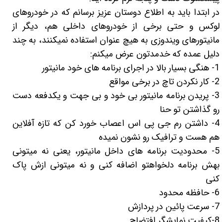
لیفان LIFAN
سنسور دنده عقب Sensor
در ابتدا باید به اطلاع دوستان عزیز برسانم که در خودروهای
لوکس و حتی برخی از خودروهای داخلی هم، دیگر از
رنو RENAULT
دوربین خودرو Car Camera
مانیتورهای ویندوزی به هیچ عنوان استفاده نمیکنند، به چند
جک JAC
دوربین ثبت وقایع (CAM
دلیل عمده که خدمدتون عرض میکنم:
نیسان NISSAN
پاور ویندوز Power Windows
1- هنگی بسیار بالا در اجرای برنامه های خود مانیتور
2- کار نکردن تاچ در برخی مواقع
جیلی GEELY
پاور سانروف Power Sunroof
3- پریدن برنامه مانیتور بی خود و بی جهت و یکدفعه دست
سیتروئن CITROEN
باند و بلندگو و 
رو گذاشتن تو حنا
بی ام و BMW
آمپلی فایر خودر
4- داشتن رم جی پی اس اعصاب خورد کن که تازه آفلاین
هم هست و ترافیک رو نشون نمیده
مرسدس بنز MERCEDES BENZ
طاقچه MDF و 3D عقب خودرو
5- محدودیت برنامه های داخل مانیتور، یعنی نه میتونی
بهش برنامه دلخواهتو اضافه کنی و نه میتونی ازش پاک
کنی
6- حافظه محدود
7- سرعت پائین در پردازش
8-کیفیت نمایشگر افتضاح