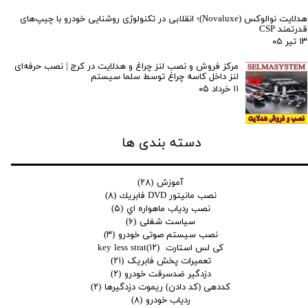
هدلایت نوالوکس (Novaluxe)؛ انقلابی در تکنولوژی روشنایی خودرو با چیپ‌های
قدرتمند CSP
۱۳ تیر ۰۵
مرکز فروش و نصب لنز چراغ و هدلایت در کرج | نصب حرفه‌ای
لنز داخل کاسه چراغ توسط سلما سیستم
۱۱ خرداد ۰۵
دسته بندی ها
آموزش
(۲۸)
نصب مانيتور DVD فابريك
(۸)
نصب ردياب ماهواره اي
(۵)
سیاست شغلی
(۶)
نصب سیستم صوتی خودرو
(۳)
کی لس استارت key less strat
(۱۲)
تعمیرات پخش فابریک
(۲۱)
دزدگیر ضدسرقت خودرو
(۲)
کددهی (کد دادن) ریموت دزدگیرها
(۲)
ردیاب خودرو
(۸)