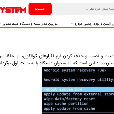
جستجو
آپشن و لوازم جانبی خودرو
دوربین مدار بسته و دستگاه ضبط تصویر
درو
دوربین مدار بسته
درو
دوربین مدار بسته بر اساس تکنولوژی
ند مدت و نصب و حذف کردن نرم افزارهای گوناگون، از لحاظ س
ن بیاید این است که آیا میتوان دستگاه را به حالت اول برگردان
درو
ایربگ و رابط چرخشی
El
تی مدیا