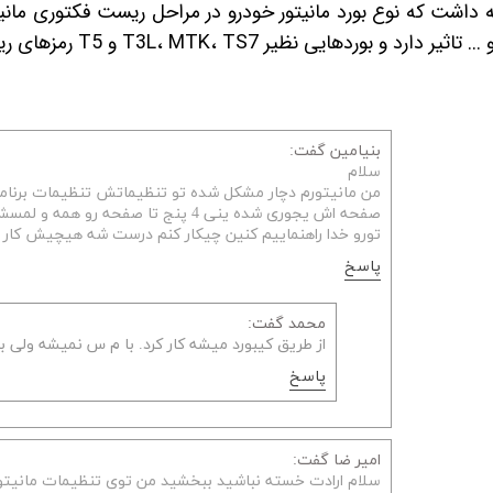
ه داشت که نوع بورد مانیتور خودرو در مراحل ریست فکتوری مانی
رد و بوردهایی نظیر T3L، MTK، TS7 و T5 رمزهای ریست فکتوری مخصوص خود را دارند.
بنیامین گفت:
سلام
من مانیتورم دچار مشکل شده تو تنظیماتش تنظیمات برنامه
صفحه اش یجوری شده ینی 4 پنج تا صفحه رو همه و لمسش کار نمیکنه
تورو خدا راهنماییم کنین چیکار کنم درست شه هیچیش کار
پاسخ
محمد گفت:
از طریق کیبورد میشه کار کرد. با م س نمیشه ولی 
پاسخ
امیر ضا گفت: