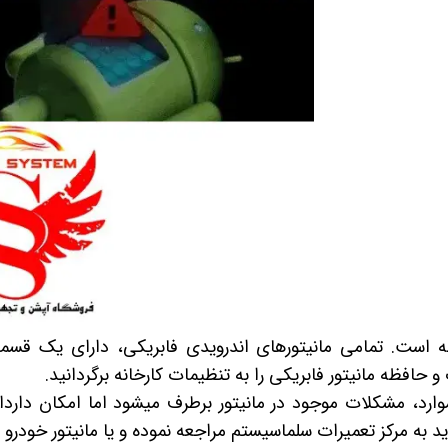
تویوتا TOYOTA
گیرنده دیجیتال
لیفان LIFAN
سنسور دنده عقب Sensor
رنو RENAULT
دوربین خودرو Car Camera
جک JAC
دوربین ثبت وقایع (CAM
نیسان NISSAN
پاور ویندوز Power Windows
جیلی GEELY
پاور سانروف Power Sunroof
سیتروئن CITROEN
باند و بلندگو و
بی ام و BMW
آمپلی فایر خودر
مرسدس بنز MERCEDES BENZ
طاقچه MDF و 3D عقب خودرو
له است. تمامی مانیتورهای اندرویدی فابریکی، دارای یک ق
 حافظه مانیتور فابریکی را به تنظیمات کارخانه برگردانید.
موارد، مشکلات موجود در مانیتور برطرف میشود اما امکان داردا
د به مرکز تعمیرات سلماسیستم مراجعه نموده و یا مانیتور خودرو ر