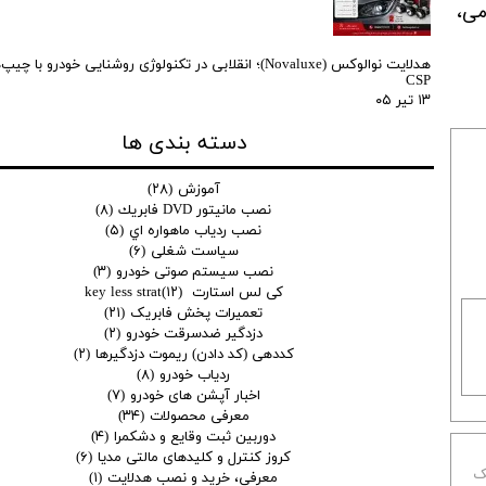
می،
هدلایت نوالوکس (Novaluxe)؛ انقلابی در تکنولوژی روشنایی خودرو ب
CSP
۱۳ تیر ۰۵
دسته بندی ها
آموزش
(۲۸)
نصب مانيتور DVD فابريك
(۸)
نصب ردياب ماهواره اي
(۵)
سیاست شغلی
(۶)
نصب سیستم صوتی خودرو
(۳)
کی لس استارت key less strat
(۱۲)
تعمیرات پخش فابریک
(۲۱)
دزدگیر ضدسرقت خودرو
(۲)
کددهی (کد دادن) ریموت دزدگیرها
(۲)
ردیاب خودرو
(۸)
اخبار آپشن های خودرو
(۷)
معرفی محصولات
(۳۴)
دوربین ثبت وقایع و دشکمرا
(۴)
کروز کنترل و کلیدهای مالتی مدیا
(۶)
کمک
معرفی، خرید و نصب هدلایت
(۱)