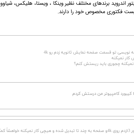
تور اندروید برندهای مختلف نظیر وینکا ، ویستا، هلیکس، شیاوو
 نویسی تو قسمت صفحه نمایش ثانویه زدم رو 4k
 نمیکنه چجوری باید ریستش کنم؟
با کیبورد کامپیوتر من درستش کردم
سلام ارادت خسته نباشید ببخشید من توی تنظیمات مانیتور t3زدم روی 4kو صفحه به چند تا تبدیل شده و هیچی کار نمیکنه خواهشاً 