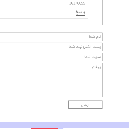
16176699
پاسخ
ارسال