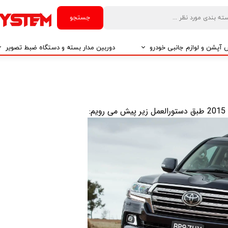
جستجو
آپشن و لوازم جانبی خودرو
دوربین مدار بسته و دستگاه ضبط تصویر
درو
دوربین مدار بسته
درو
دوربین مدار بسته بر اساس تکنولوژی
درو
ایربگ و رابط چرخشی
El
تی مدیا