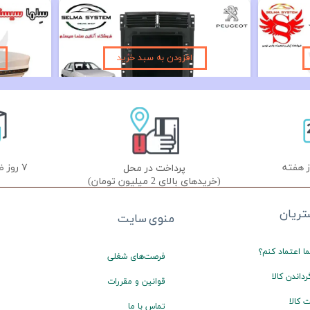
دوربین دنده عقب خودرو AHD مدل T310 دوکاره
مانیتور فابریک تسلایی پژو پرشیا و 405 اندروید 14 اینچ تسلایی مدل VISTA
۲۱,۹۰۰,۰۰۰ تومان
۵۹۰,۰۰۰
افزودن به سبد خرید
۷ روز ضمانت تعویض
پرداخت در محل
(خریدهای بالای 2 میلیون تومان)
ریان
منوی سایت
ا اعتماد کنم؟
فرصت‌های شغلی
رداندن کالا
قوانین و مقررات
 کالا
تماس با ما