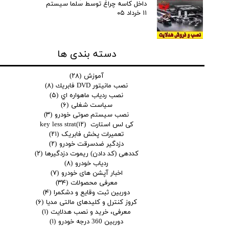
داخل کاسه چراغ توسط سلما سیستم
۱۱ خرداد ۰۵
دسته بندی ها
آموزش
(۲۸)
نصب مانيتور DVD فابريك
(۸)
نصب ردياب ماهواره اي
(۵)
سیاست شغلی
(۶)
نصب سیستم صوتی خودرو
(۳)
کی لس استارت key less strat
(۱۲)
تعمیرات پخش فابریک
(۲۱)
دزدگیر ضدسرقت خودرو
(۲)
کددهی (کد دادن) ریموت دزدگیرها
(۲)
ردیاب خودرو
(۸)
اخبار آپشن های خودرو
(۷)
معرفی محصولات
(۳۴)
دوربین ثبت وقایع و دشکمرا
(۴)
کروز کنترل و کلیدهای مالتی مدیا
(۶)
معرفی، خرید و نصب هدلایت
(۱)
دوربین 360 درجه خودرو
(۱)