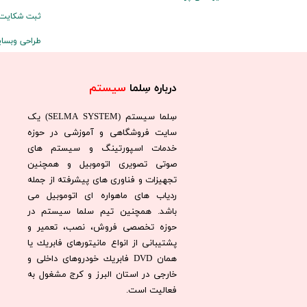
ثبت شکایت
طراحی وبسا
درباره سِلما
سیستم​​​​​​​
سِلما سيستم (SELMA SYSTEM) یک
سایت فروشگاهی و آموزشی در حوزه
خدمات اسپورتینگ و سیستم های
صوتی تصویری اتوموبیل و همچنین
تجهیزات و فناوری های پیشرفته از جمله
ردیاب های ماهواره ای اتوموبیل می
باشد. همچنين تيم سلما سيستم در
حوزه تخصصی فروش، نصب، تعمير و
پشتيبانی از انواع مانيتورهای فابريك يا
همان DVD فابريك خودروهای داخلی و
خارجی در استان البرز و كرج مشغول به
فعاليت است.​​​​​​​