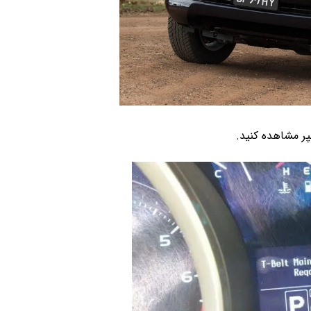
 خودرو
Car 
DASH )
 میدرنج
و