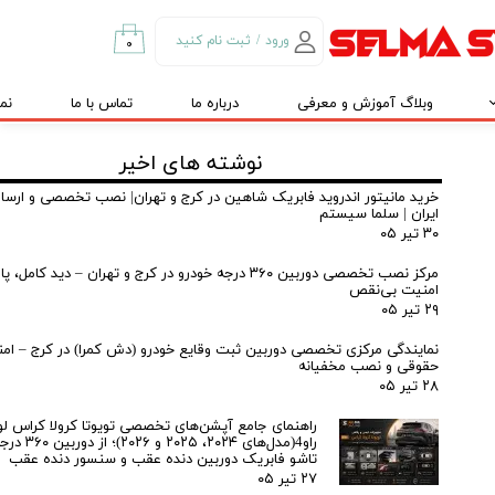
ورود
/
ثبت نام کنید
۰
حساب کاربری من
وبلاگ آموزش و معرفی
درباره ما
تماس با ما
نم
تغییر گذر واژه
سفارشات
نوشته های اخیر
خروج از حساب
خرید مانیتور اندروید فابریک شاهین در کرج و تهران| نصب تخصصی و ارسال
ایران | سلما سیستم
کاربری
۳۰ تیر ۰۵
مرکز نصب تخصصی دوربین ۳۶۰ درجه خودرو در کرج و تهران – دید کا
امنیت بی‌نقص
۲۹ تیر ۰۵
نمایندگی مرکزی تخصصی دوربین ثبت وقایع خودرو (دش کمرا) در کرج – ام
حقوقی و نصب مخفیانه
۲۸ تیر ۰۵
راهنمای جامع آپشن‌های تخصصی تویوتا کرولا کراس لو
راو4(مدل‌های ۲۰۲۴، ۵
تاشو فابریک دوربین دنده عقب و سنسور دنده عقب
۲۷ تیر ۰۵