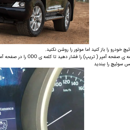
تویوتا TOYOTA
گیرنده دیجیتال
لیفان LIFAN
سنسور دنده عقب Sensor
رنو RENAULT
دوربین خودرو Car Camera
جک JAC
دوربین ثبت وقایع (CAM
نیسان NISSAN
پاور ویندوز Power Windows
جیلی GEELY
پاور سانروف Power Sunroof
سیتروئن CITROEN
باند و بلندگو و
بی ام و BMW
آمپلی فایر خودر
مرسدس بنز MERCEDES BENZ
طاقچه MDF و 3D عقب خودرو