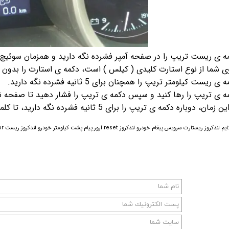
ی شما از نوع استارت کلیدی ( کیلس ) است، دکمه ی استارت را بدون ف
رت سرویس پیغام خودرو لندکروز reset ارور پیام پشت کیلومتر خودرو لندکروز ریست error سیستم تویوتا لندکروز