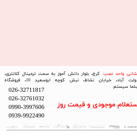
نشانی واحد نصب:
کرج، بلوار دانش آموز به سمت ترمینال کلانتری،
دولت آباد، خیابان نشاط، نبش کوچه ابوسعید 10، فروشگاه
لما سیستم​​​​​​​
026-32711817
026-32761032
ستعلام موجودی و قیمت روز
0990-3997606
0939-9922490
تمام حقوق این سایت متعلق به فروشگاه سلما سیستم می‌باشد.