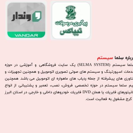
باره سِلما
سیستم​​​​​​​
سِلما سيستم (SELMA SYSTEM) یک سایت فروشگاهی و آموزشی در حوزه
دمات اسپورتینگ و سیستم های صوتی تصویری اتوموبیل و همچنین تجهیزات و
ناوری های پیشرفته از جمله ردیاب های ماهواره ای اتوموبیل می باشد. همچنين
يم سلما سيستم در حوزه تخصصی فروش، نصب، تعمير و پشتيبانی از انواع
مانيتورهای فابريك يا همان DVD فابريك خودروهای داخلی و خارجی در استان البرز
كرج مشغول به فعاليت است.​​​​​​​