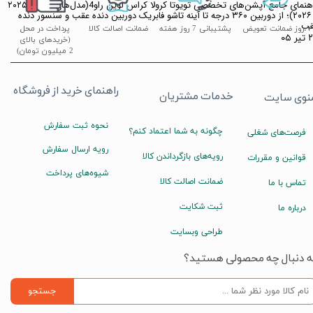
راهنمای جامع آپشن‌های تخصصی تویوتا کرولا کراس لوین راو4(مدل‌های ۲۰۲۴، ۲۰۲۵
و ۲۰۲۶)؛ از دوربین ۳۶۰ درجه تا آینه تاشو فابریک دوربین دنده عقب و سنسور دنده
قب
۷ روز ضمانت تعویض
پشتیبانی 7 روز هفته
ضمانت اصالت کالا
پرداخت در محل
ر ۰۵
(خریدهای بالای
2 میلیون تومان)
راهنمای خرید از فروشگاه
خدمات مشتریان
نوی سایت
نحوه ثبت سفارش
چگونه به شما اعتماد کنم؟
فرصت‌های شغلی
رویه ارسال سفارش
رویه‌های بازگرداندن کالا
قوانین و مقررات
شیوه‌های پرداخت
ضمانت اصالت کالا
تماس با ما
ثبت شکایت
درباره ما
طراحی وبسایت
ه دنبال چه محصولی هستید؟
جستجو