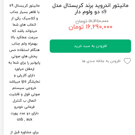
مانیتور اندروید برند کریستال مدل
لیفان LIFAN
سنسور دنده عقب Sensor
مانیتور کریستال s9
s9 دو ولوم دار
با ظاهر بسیار جذاب
رنو RENAULT
دوربین خودرو Car Camera
و کلاسیک یکی از
۱۶,۴۹۰,۰۰۰ تومان
اتخاب های شما
۱۶,۲۹۰,۰۰۰ تومان
جک JAC
دوربین ثبت وقایع (CAM
میتواند باشد که
سرعت عملکرد بالا
نیسان NISSAN
پاور ویندوز Power Windows
بهمراه ولم جذاب
افزودن به سبد خرید
هنگام استفاده حس
جیلی GEELY
پاور سانروف Power Sunroof
پخش های صوتی
افزودن به علاقه مندی ها
سیتروئن CITROEN
باند و بلندگو و 
پایونیر را برای شما به
ارمغان میاورد
بی ام و BMW
آمپلی فایر خودر
دارای کارپلی و
نمایشگر ips میباشد
مرسدس بنز MERCEDES BENZ
طاقچه MDF و 3D عقب خودرو
خروجی سیستم
صوتی فول و قابلیت
اتصال ب کنترل
فرمانی خودرو
دارای دو عدد پورت
usb , aux
برای مشاوره قبل از