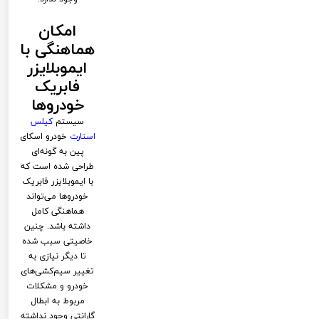
امکان
هماهنگی با
ایموبلایزر
فابریک
خودروها
سیستم
کیلس
استارت
خودرو اسکای
پین به گونه‌ای
طراحی شده است که
با ایموبلایزر فابریک
خودروها می‌تواند
هماهنگی کامل
داشته باشد. چنین
خاصیتی سبب شده
تا دیگر نیازی به
تغییر سیم‌کشی‌های
خودرو و مشکلات
مربوط به ابطال
گارانتی وجود نداشته