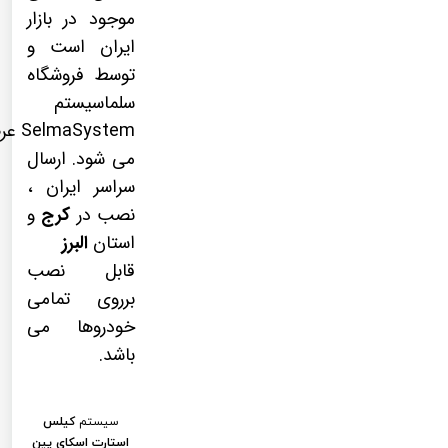
موجود در بازار
ایران است و
توسط فروشگاه
سلماسیستم
maSystem
می شود. ارسال
سراسر ایران ،
نصب در
کرج
و
استان
البرز
قابل نصب
برروی تمامی
خودروها می
باشد.
سیستم
کیلس
استارت اسکای پین