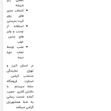
لمسی زیر
شیشه
انتخاب جمپر
های روی
کیت بدرستی
استفاده از
چسب و وایر
های جنس
خوب
نصب توسط
نصاب دوره
دیده
در استان البرز و
تهران نمایندگی
منتخب کیلس
استارت فروشگاه
سلما سیستم با
داشتن کادری مجرب
آماده خدمت رسانی
به شما همشهریان
گرامی میباشد