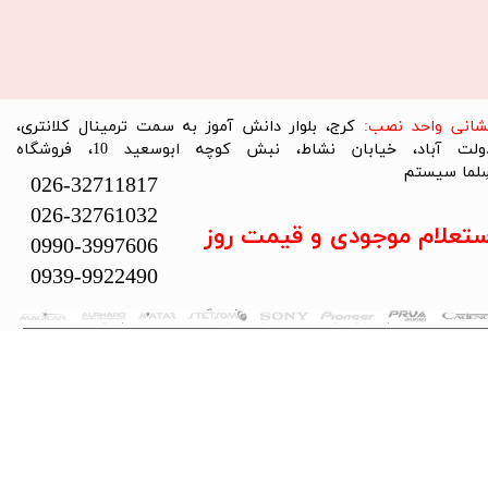
نشانی واحد نصب:
کرج، بلوار دانش آموز به سمت ترمینال کلانتری،
دولت آباد، خیابان نشاط، نبش کوچه ابوسعید 10، فروشگاه
لما سیستم​​​​​​​
026-32711817
026-32761032
ستعلام موجودی و قیمت روز
0990-3997606
0939-9922490
تمام حقوق این سایت متعلق به فروشگاه سلما سیستم می‌باشد.