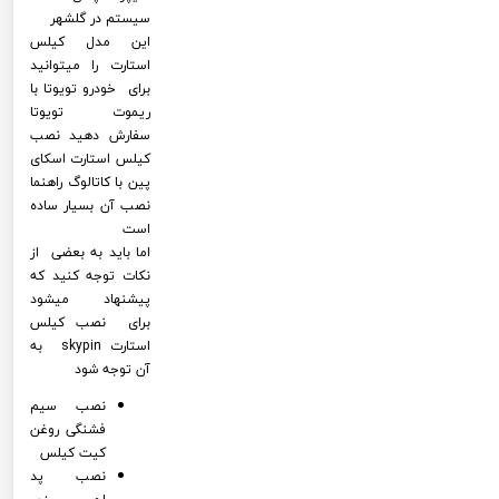
سیستم در گلشهر
این مدل کیلس
استارت را میتوانید
برای خودرو تویوتا با
ریموت تویوتا
سفارش دهید نصب
کیلس استارت اسکای
پین با کاتالوگ راهنما
نصب آن بسیار ساده
است
اما باید به بعضی از
نکات توجه کنید که
پیشنهاد میشود
برای نصب کیلس
استارت skypin به
آن توجه شود
نصب سیم
فشنگی روغن
کیت کیلس
نصب پد