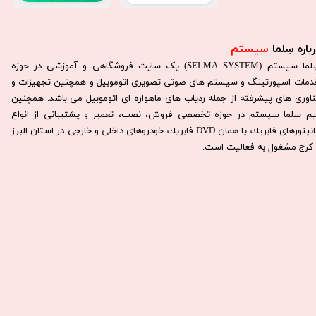
باره سِلما
سیستم​​​​​​​
سِلما سيستم (SELMA SYSTEM) یک سایت فروشگاهی و آموزشی در حوزه
دمات اسپورتینگ و سیستم های صوتی تصویری اتوموبیل و همچنین تجهیزات و
ناوری های پیشرفته از جمله ردیاب های ماهواره ای اتوموبیل می باشد. همچنين
يم سلما سيستم در حوزه تخصصی فروش، نصب، تعمير و پشتيبانی از انواع
مانيتورهای فابريك يا همان DVD فابريك خودروهای داخلی و خارجی در استان البرز
كرج مشغول به فعاليت است.​​​​​​​