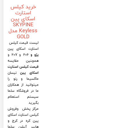
خرید کیلس
استارت
اسکای پین
SKYPINE
Keyless مدل
GOLD
لیست قیمت کیلس
استارت اسکای پین
پژو
و
206 و 207 و
همچنین مقایسه
قیمت کیلس استارت
اسکای پین
نیسان
ماکسیما و رنو را
میتوانید از همکاران
ما در فروشگاه سلما
سیستم استعلام
بگیرید
مرکز پخش وفروش
کیلس استارت اسکای
پین کره در کرج و
هایپر آپشن سلما