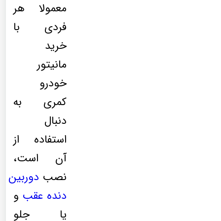
معمولا هر
فردی با
خرید
مانیتور
خودرو
کمری به
دنبال
استفاده از
آن است،
نصب
دوربین
دنده عقب
و
یا جلو