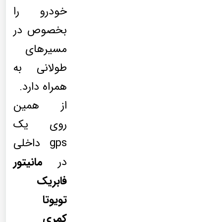
خودرو را
بخصوص در
مسیرهای
طولانی به
همراه دارد.
از همین
روی یک
gps داخلی
در
مانیتور
فابریک
تویوتا
کمری