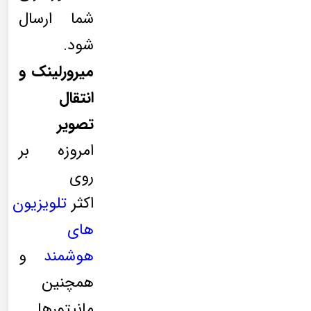
شما ارسال
شود.
میرورلینک و
انتقال
تصویر
امروزه بر
روی
اکثر
تلویزیون
های
هوشمند
و
همچنین
مانیتورها