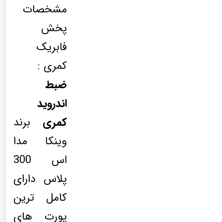
مشخصات
پخش
فابریک
کمری :
ضبط
اندروید
کمری
برند
وینکا مدا
اس 300
پلاس دارای
کامل ترین
پورت های