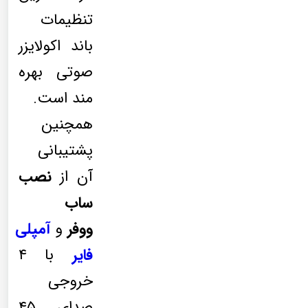
تنظیمات
باند اکولایزر
صوتی بهره
مند است.
همچنین
پشتیبانی
آن از
نصب
ساب
ووفر
و
آمپلی
فایر
با ۴
خروجی
صدای ۴۵