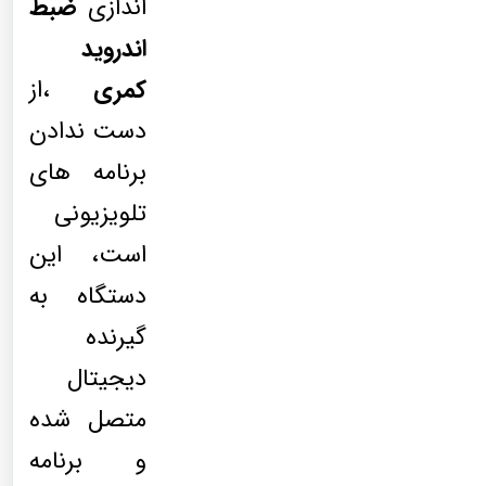
اندازی
ضبط
اندروید
کمری
،از
دست ندادن
برنامه های
تلویزیونی
است، این
دستگاه به
گیرنده
دیجیتال
متصل شده
و برنامه