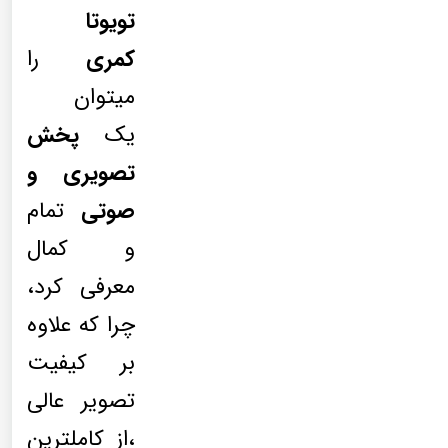
تویوتا
کمری
را
میتوان
یک
پخش
تصویری و
صوتی
تمام
و کمال
معرفی کرد،
چرا که علاوه
بر کیفیت
تصویر عالی
،از کاملترین