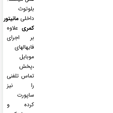
بلوتوث
داخلی
مانیتور
کمری
علاوه
بر اجرای
فایهالهای
موبایل
،پخش
تماس تلفنی
را نیز
ساپورت
کرده و