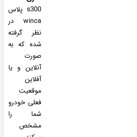
s300 پلاس
winca در
نظر گرفته
شده که به
صورت
آنلاین و یا
آفلاین
موقعیت
فعلی خودرو
شما را
مشخص