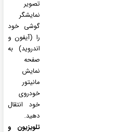
تصویر
نمایشگر
گوشی خود
را (آیفون و
اندروید) به
صفحه
نمایش
مانیتور
خودروی
خود انتقال
دهید.
تلویزیون و