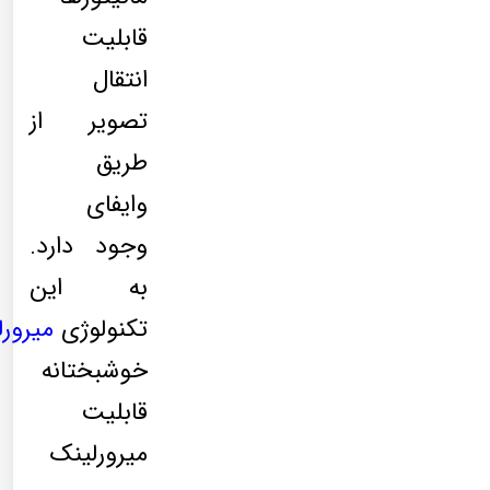
قابلیت
انتقال
تصویر از
طریق
وایفای
وجود دارد.
به این
تکنولوژی
میرور
خوشبختانه
قابلیت
میرورلینک