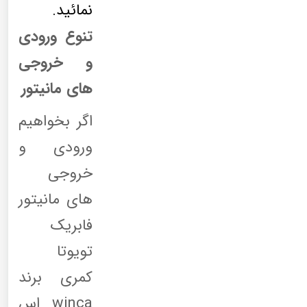
نمائید.
تنوع ورودی
و خروجی
های مانیتور
اگر بخواهیم
ورودی و
خروجی
های مانیتور
فابریک
تویوتا
کمری برند
winca اس