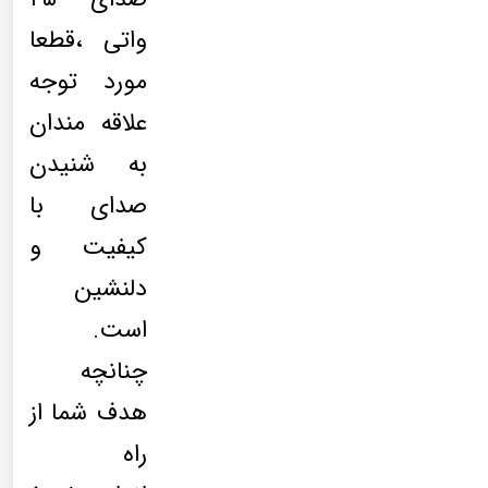
واتی ،قطعا
مورد توجه
علاقه مندان
به شنیدن
صدای با
کیفیت و
دلنشین
است.
چنانچه
هدف شما از
راه