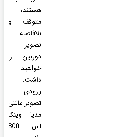
هستند،
متوقف و
بلافاصله
تصویر
دوربین را
خواهید
داشت.
ورودی
تصویر مالتی
مدیا وینکا
اس 300