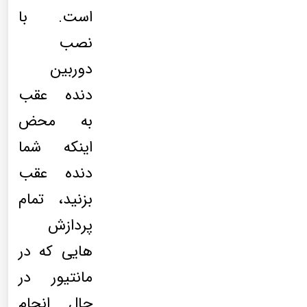
است. با
نصب
دوربین
دنده عقب
به محض
اینکه شما
دنده عقب
بزنید، تمام
پردازش
هایی که در
مانتیور در
حال انجام