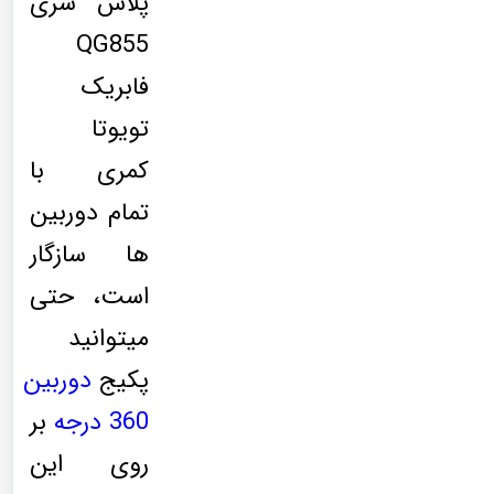
پلاس سری
QG855
فابریک
تویوتا
کمری با
تمام دوربین
ها سازگار
است، حتی
میتوانید
پکیج
دوربین
360 درجه
بر
روی این