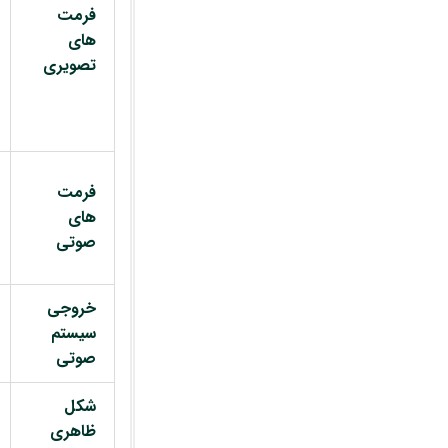
فرمت
های
تصویری
فرمت
های
صوتی
خروجی
سیستم
صوتی
شکل
ظاهری