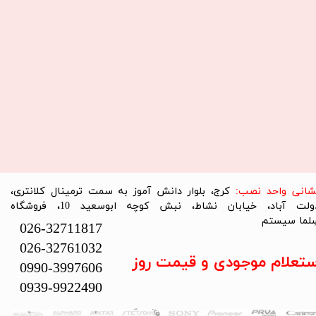
نشانی واحد نصب:
کرج، بلوار دانش آموز به سمت ترمینال کلانتری،
دولت آباد، خیابان نشاط، نبش کوچه ابوسعید 10، فروشگاه
لما سیستم​​​​​​​
026-32711817
026-32761032
ستعلام موجودی و قیمت روز
0990-3997606
0939-9922490
تمام حقوق این سایت متعلق به فروشگاه سلما سیستم می‌باشد.