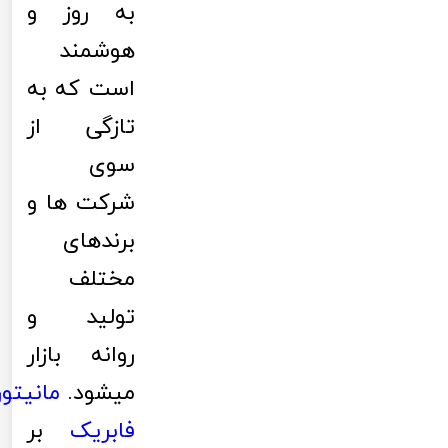
به روز و
هوشمند
است که به
تازگی از
سوی
شرکت ها و
برندهای
مختلف
تولید و
روانه بازار
میشود.
مانیتور
فابریک
بر