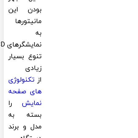
بودن این
مانیتورها
به
تنوع بسیار
زیادی
از
تکنولوژی
های صفحه
نمایش
را
بسته به
مدل و برند