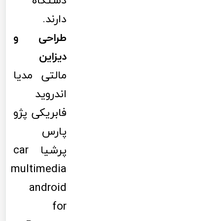
دستگاه
دارند.
طراحی و
دیزاین
مالتی مدیا
اندروید
فابریکی پژو
پارس
پرشیا car
multimedia
android
for