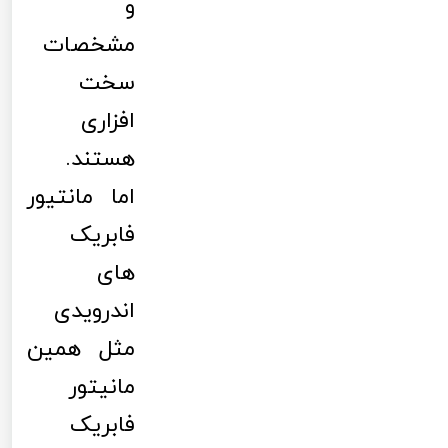
و
مشخصات
سخت
افزاری
هستند.
اما مانتیور
فابریک
های
اندرویدی
مثل همین
مانیتور
فابریک