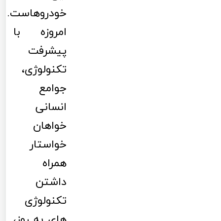
خودروهاست.
امروزه با
پیشرفت
تکنولوژی،
جوامع
انسانی
خواهان
خواستار
همراه
داشتن
تکنولوژی
های به روز،