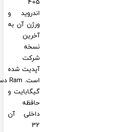
405
اندروید و
ورژن آن به
آخرین
نسخه
شرکت
آپدیت شده
گیگابایت و
حافظه
داخلی آن
32