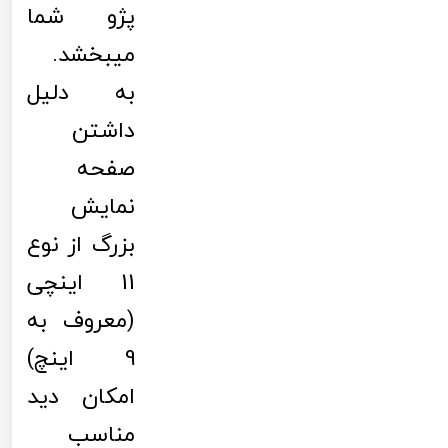
پژو شما
میبخشد.
به دلیل
داشتن
صفحه
نمایش
بزرگ از نوع
11 اینچی
(معروف به
9 اینچ)
امکان دید
مناسب