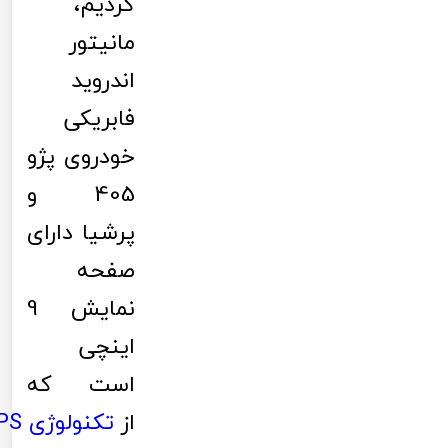
کردیم،
مانیتور
اندروید
فابریکی
خودروی پژو
405 و
پرشیا دارای
صفحه
نمایش 9
اینچی
است که
از
تکنولوژی
PS