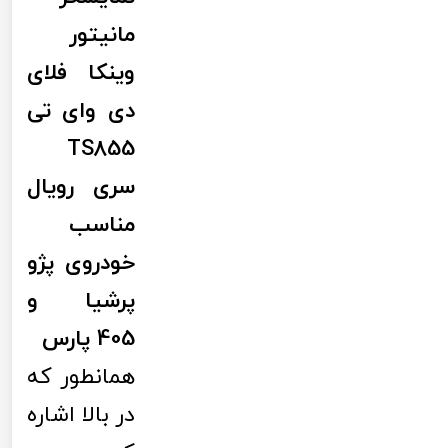
مانیتور
وینکا فلای
دی وای تی
TS855
سری رویال
مناسب
خودروی پژو
پرشیا و
405 پارس
همانطور که
در بالا اشاره