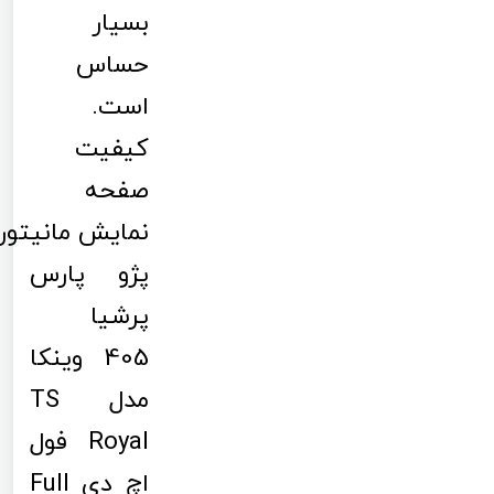
بسیار
حساس
است.
کیفیت
صفحه
نمایش مانیتور
پژو پارس
پرشیا
405 وینکا
مدل TS
Royal فول
اچ دی Full