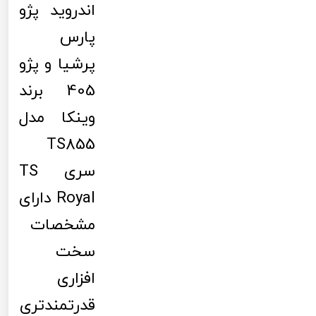
اندروید پژو
پارس
پرشیا و پژو
405 برند
وینکا مدل
TS855
سری TS
Royal دارای
مشخصات
سخت
افزاری
قدرتمندتری