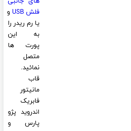
های جانبی
فلش
USB
و
یا رم ریدر را
به این
پورت ها
متصل
نمائید.
قاب
مانیتور
فابریک
اندروید پژو
پارس و