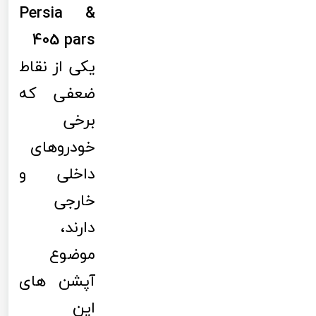
Persia &
405 pars
یکی از نقاط
ضعفی که
برخی
خودروهای
داخلی و
خارجی
دارند،
موضوع
آپشن های
این