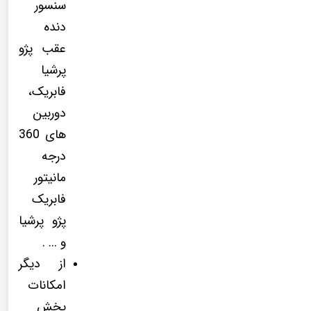
سنسور
دنده
عقب پژو
پرشیا
فابریک،
دوربین
های 360
درجه
مانیتور
فابریک
پژو پرشیا
و ... .
از دیگر
امکانات
پخش