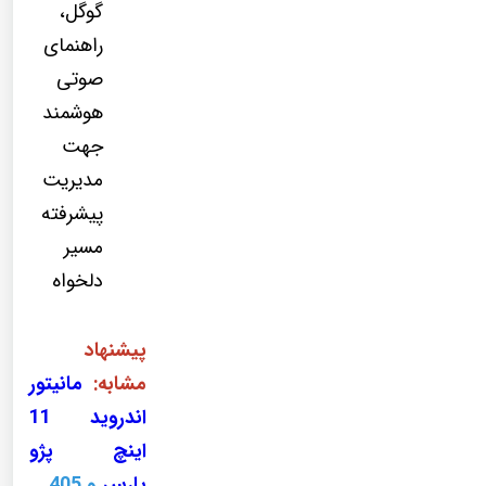
گوگل،
راهنمای
صوتی
هوشمند
جهت
مدیریت
پیشرفته
مسیر
دلخواه
پیشنهاد
مشابه:
مانیتور
اندروید 11
اینچ پژو
پارس
و 405