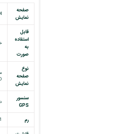
صفحه
14 
نمایش
قابل
استفاده
خ
به
صورت
نوع
م
صفحه
D
نمایش
سنسور
دا
GPS
رم
1 گیگابا