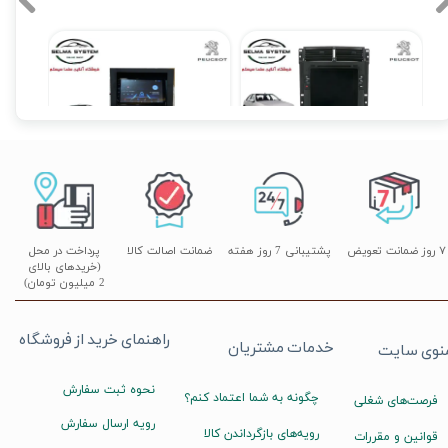
مانیتور فابریک تسلایی پژو پرشیا و 405 اندروید 14 اینچ تسلایی مدل VISTA
مانیتور فابریک پژو پرشیا و 405 داشبورد قدیم مدل 7 اینچ مدل AP9211
۲۱,۹۰۰,۰۰۰ تومان
۱۰,۹۹۰,۰۰۰ تومان
۰
۷ روز ضمانت تعویض
پشتیبانی 7 روز هفته
ضمانت اصالت کالا
پرداخت در محل
(خریدهای بالای
2 میلیون تومان)
راهنمای خرید از فروشگاه
خدمات مشتریان
نوی سایت
نحوه ثبت سفارش
چگونه به شما اعتماد کنم؟
فرصت‌های شغلی
رویه ارسال سفارش
رویه‌های بازگرداندن کالا
قوانین و مقررات