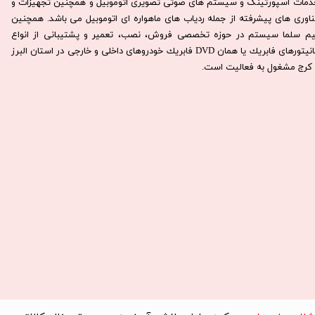
دمات اسپورتینگ و سیستم های صوتی تصویری اتوموبیل و همچنین تجهیزات و
ناوری های پیشرفته از جمله ردیاب های ماهواره ای اتوموبیل می باشد. همچنين
يم سلما سيستم در حوزه تخصصی فروش، نصب، تعمير و پشتيبانی از انواع
مانيتورهای فابريك يا همان DVD فابريك خودروهای داخلی و خارجی در استان البرز
كرج مشغول به فعاليت است.​​​​​​​