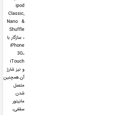
ipod
Classic,
Nano &
Shuffle
، سازگار با
iPhone
3G،
iTouch
و نیز شارژ
آن.همچنین
متصل
شدن
مانیتور
سقفی،