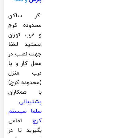
اگر ساکن
محدوده کرج
و غرب تهران
هستید لطفا
جهت نصب در
محل کار و یا
درب منزل
(محدوده کرج)
با همکاران
پشتیبانی
سلما سیستم
کرج
تماس
بگیرید تا در