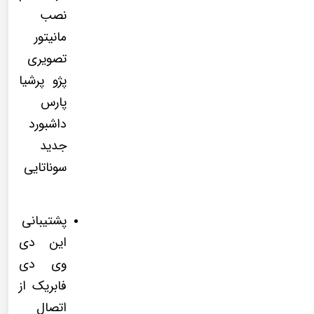
نصب
مانیتور
تصویری
پژو پرشیا
پارس
داشبورد
جدید
سوناتایی
پشتیبانی
این دی
وی دی
فابریک از
اتصال