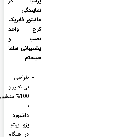
پرشیا در
نمایندگی
مانیتور فابریک
کرج واحد
نصب و
پشتیبانی سلما
سیستم
طراحی
بی نظیر و
100% منطبق
با
داشبورد
پژو پرشیا
در هنگام