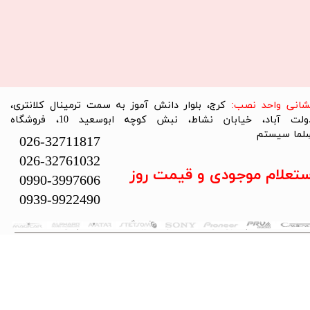
نشانی واحد نصب:
کرج، بلوار دانش آموز به سمت ترمینال کلانتری،
دولت آباد، خیابان نشاط، نبش کوچه ابوسعید 10، فروشگاه
لما سیستم​​​​​​​
026-32711817
026-32761032
ستعلام موجودی و قیمت روز
0990-3997606
0939-9922490
تمام حقوق این سایت متعلق به فروشگاه سلما سیستم می‌باشد.