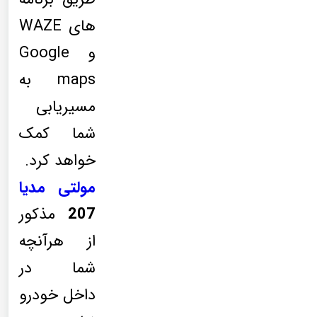
های WAZE
و Google
maps به
مسیریابی
شما کمک
خواهد کرد.
مولتی مدیا
207
مذکور
از هرآنچه
شما در
داخل خودرو