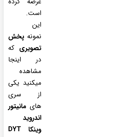
عرضه کرده
است.
این
نمونه
پخش
تصویری
که
در اینجا
مشاهده
میکنید یکی
از سری
های
مانیتور
اندروید
وینکا DYT