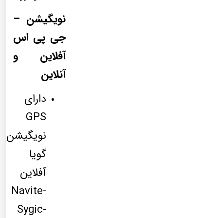
نویگیشن –
جی پی اس
آفلاین و
آنلاین
دارای
GPS
نویگیشن
گویا
آفلاین
Navite-
Sygic-