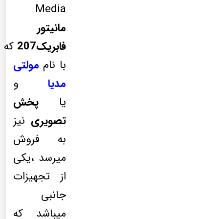
Media
مانیتور
فابریک207
که
با نام
مولتی
مدیا
و
یا
پخش
تصویری
نیز
به فروش
میرسد ،یکی
از تجهیزات
جانبی
میباشد که