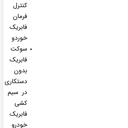
کنترل
فرمان
فابریک
خوردو
سوکت
فابریک
بدون
دستکاری
در سیم
کشی
فابریک
خودرو