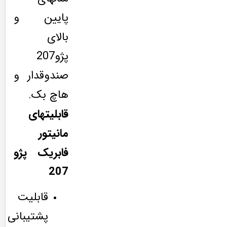
پایین و
بالای
پژو207
صندوقدار و
هاچ بک.
قابلیتهای
مانیتور
فابریک پژو
207
قابلیت
پشتیبانی