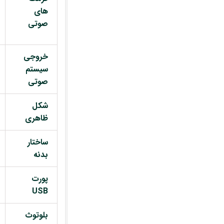
های
صوتی
خروجی
سیستم
صوتی
شکل
ظاهری
ساختار
بدنه
پورت
USB
بلوتوث