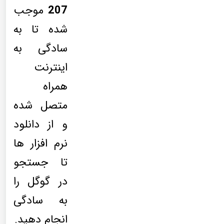
207
موجب
شده تا به
سادگی به
اینترنت
همراه
متصل شده
و از دانلود
نرم افزار ها
تا جستجو
در گوگل را
به سادگی
انجام دهید.