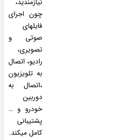
نیازمندید،
چون اجرای
فایلهای
صوتی و
تصویری،
رادیو، اتصال
به تلویزیون
،اتصال به
دوربین
خودرو و …
پشتیبانی
کامل میکند.