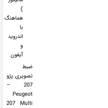
)
هماهنگ
با
اندروید
و
آیفون
ضبط
تصویری پژو
207 –
Peugeot
207 Multi