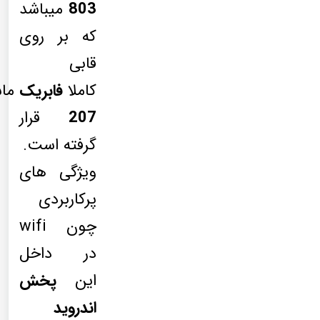
803
میباشد
که بر روی
قابی
کاملا
فابریک
ما
207
قرار
گرفته است.
ویژگی های
پرکاربردی
چون wifi
در داخل
این
پخش
اندروید