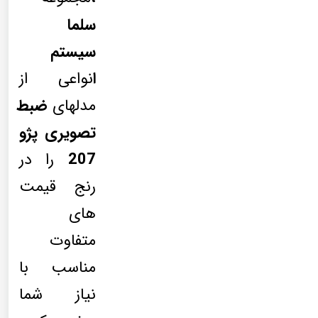
سلما
سیستم
ا
نواعی از
مدلهای
ضبط
تصویری پژو
207
را در
رنج قیمت
های
متفاوت
مناسب با
نیاز شما