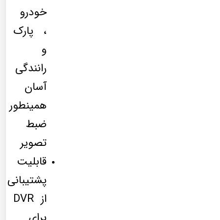
خودرو
، پارک
و
رانندگی
آسان
همینطور
ضبط
تصویر
قابلیت
پشتیبانی
از DVR
برای