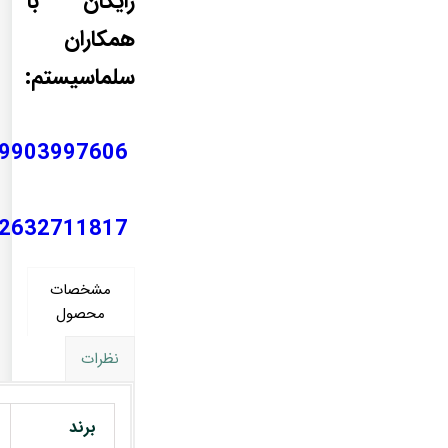
رایگان با
همکاران
سلماسیستم:
9903997606
2632711817
مشخصات
محصول
نظرات
برند