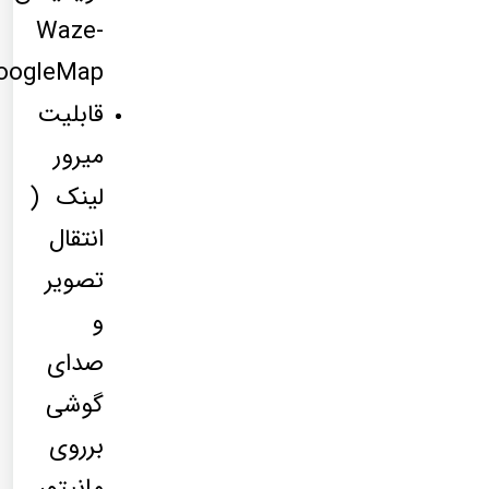
Waze-
oogleMap
قابلیت
میرور
لینک (
انتقال
تصویر
و
صدای
گوشی
برروی
مانیتور