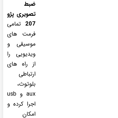
ضبط
تصویری پژو
207
تمامی
فرمت های
موسیقی و
ویدیویی را
از راه های
ارتباطی
بلوتوث،
aux و usb
اجرا کرده و
امکان