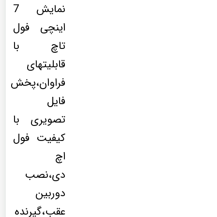
نمایش 7
اینچی فول
تاچ با
قابلیتهای
فراوان،پخش
فایل
تصویری با
کیفیت فول
اچ
دی،نصب
دوربین
عقب،گیرنده