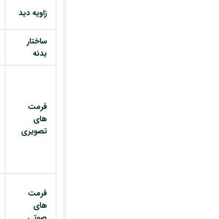
زاویه دید
ساختار
بدنه
فرمت
های
تصویری
فرمت
های
صوتی