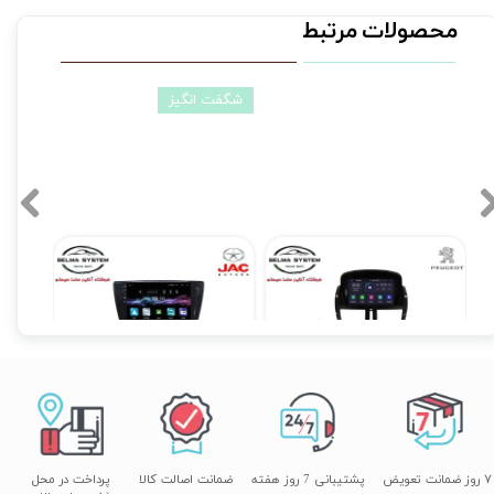
محصولات مرتبط
شگفت انگیز
قاب مانیتور فابریک پژو 207 سایز 11 اینچی (9 اینچ اصلی)
مانیتور فابریک اندروید 7 اینچ پژو 207 مدل T3L MTK
مانیتور فابریک اندروید جک اس 5 JAC S5 فول تاچ مدل MTK
۱۳,۹۰۰,۰۰۰ تومان
۱۰,۵۹۰,۰۰۰ تومان
۷ روز ضمانت تعویض
پشتیبانی 7 روز هفته
ضمانت اصالت کالا
پرداخت در محل