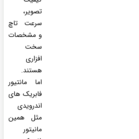
تصویر،
سرعت تاچ
و مشخصات
سخت
افزاری
هستند.
اما مانتیور
فابریک های
اندرویدی
مثل همین
مانیتور