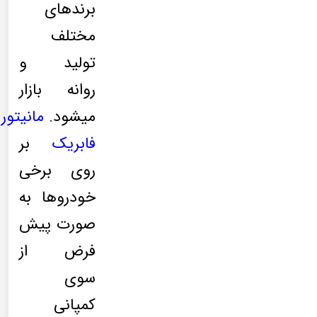
برندهای
مختلف
تولید و
روانه بازار
میشود.
مانیتور
فابریک
بر
روی برخی
خودروها به
صورت پیش
فرض از
سوی
کمپانی