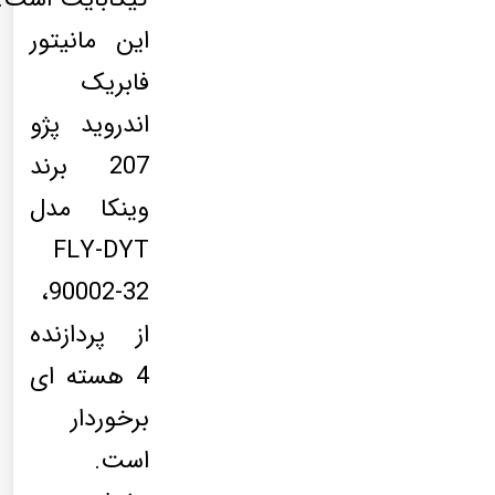
این مانیتور
فابریک
اندروید پژو
207 برند
وینکا مدل
FLY-DYT
90002-32،
از پردازنده
4 هسته ای
برخوردار
است.