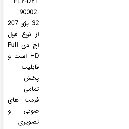
FLY-DYT
90002-
32 پژو 207
از نوع فول
اچ دی Full
HD است و
قابلیت
پخش
تمامی
فرمت های
صوتی و
تصویری