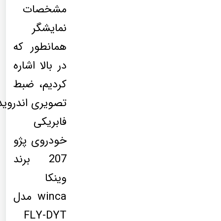
مشخصات
نمایشگر
همانطور که
در بالا اشاره
کردیم، ضبط
تصویری اندروید
فابریکی
خودروی پژو
207 برند
وینکا
winca مدل
FLY-DYT