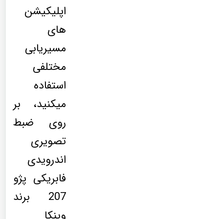
اپلیکیشن
های
مسیریابی
مختلفی
استفاده
میکنید، بر
روی ضبط
تصویری
اندرویدی
فابریکی پژو
207 برند
وینکا