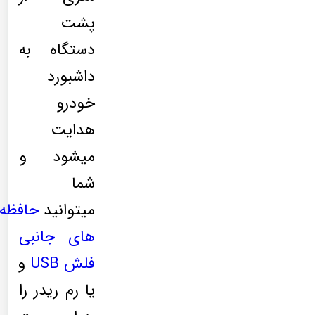
پشت
دستگاه به
داشبورد
خودرو
هدایت
میشود و
شما
میتوانید
حافظه
های جانبی
فلش
USB
و
یا رم ریدر را