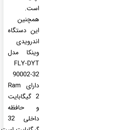
است.
همچنین
این دستگاه
اندرویدی
وینکا مدل
FLY-DYT
90002-32
دارای Ram
2 گیگابایت
و حافظه
داخلی 32
گیگابایت است.