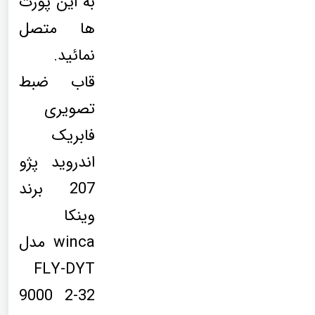
به این پورت
ها متصل
نمائید.
قاب ضبط
تصویری
فابریک
اندروید پژو
207 برند
وینکا
winca مدل
FLY-DYT
9000 2-32