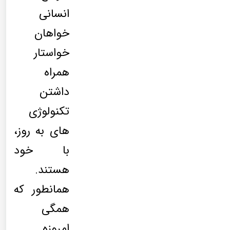
انسانی
خواهان
خواستار
همراه
داشتن
تکنولوژی
های به روز،
با خود
هستند.
همانطور که
همگی
امروزه