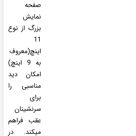
صفحه
نمایش
بزرگ از نوع
11
اینچ(معروف
به 9 اینچ)
امکان دید
مناسبی را
برای
سرنشینان
عقب فراهم
میکند. در