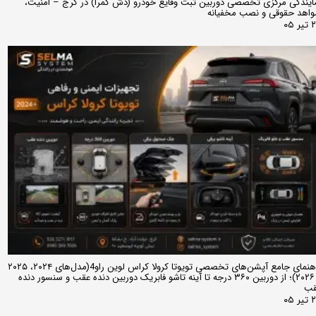
ایندگی مرکزی تخصصی دوربین ثبت وقایع خودرو (دش کمرا) در کرج – امنیت،
اهد حقوقی و نصب مخفیانه
ر ۰۵
راهنمای جامع آپشن‌های تخصصی تویوتا کرولا کراس لوین راو4(مدل‌های ۲۰۲۴، ۲۰۲۵
و ۲۰۲۶)؛ از دوربین ۳۶۰ درجه تا آینه تاشو فابریک دوربین دنده عقب و سنسور دنده
قب
ر ۰۵