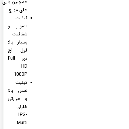
همچنین بازی
های مهیج
کیفیت
تصویر و
شفافیت
بسیار بالا
فول اچ
دی Full
HD
1080P
کیفیت
لمس بالا
و حرارتی
خازنی
IPS-
Multi