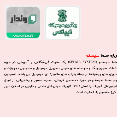
باره سِلما
سیستم​​​​​​​
سِلما سيستم (SELMA SYSTEM) یک سایت فروشگاهی و آموزشی در حوزه
دمات اسپورتینگ و سیستم های صوتی تصویری اتوموبیل و همچنین تجهیزات و
ناوری های پیشرفته از جمله ردیاب های ماهواره ای اتوموبیل می باشد. همچنين
يم سلما سيستم در حوزه تخصصی فروش، نصب، تعمير و پشتيبانی از انواع
مانيتورهای فابريك يا همان DVD فابريك خودروهای داخلی و خارجی در استان البرز
كرج مشغول به فعاليت است.​​​​​​​