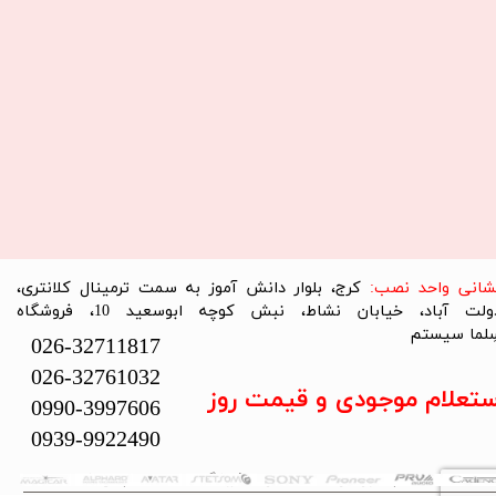
نشانی واحد نصب:
کرج، بلوار دانش آموز به سمت ترمینال کلانتری،
دولت آباد، خیابان نشاط، نبش کوچه ابوسعید 10، فروشگاه
لما سیستم​​​​​​​
026-32711817
026-32761032
ستعلام موجودی و قیمت روز
0990-3997606
0939-9922490
تمام حقوق این سایت متعلق به فروشگاه سلما سیستم می‌باشد.