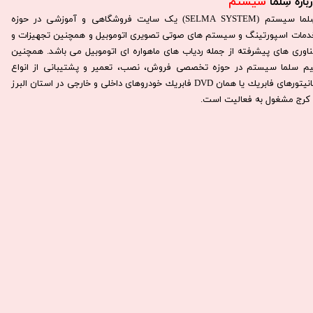
باره سِلما
سیستم​​​​​​​
سِلما سيستم (SELMA SYSTEM) یک سایت فروشگاهی و آموزشی در حوزه
دمات اسپورتینگ و سیستم های صوتی تصویری اتوموبیل و همچنین تجهیزات و
ناوری های پیشرفته از جمله ردیاب های ماهواره ای اتوموبیل می باشد. همچنين
يم سلما سيستم در حوزه تخصصی فروش، نصب، تعمير و پشتيبانی از انواع
مانيتورهای فابريك يا همان DVD فابريك خودروهای داخلی و خارجی در استان البرز
كرج مشغول به فعاليت است.​​​​​​​