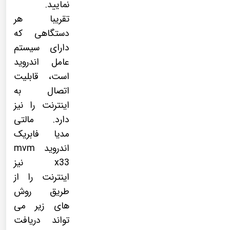
نمایید.
تقریبا هر
دستگاهی که
دارای سیستم
عامل اندروید
است، قابلیت
اتصال به
اینترنت را نیز
دارد. مالتی
مدیا فابریک
اندروید mvm
x33 نیز
اینترنت را از
طریق روش
های زیر می
تواند دریافت