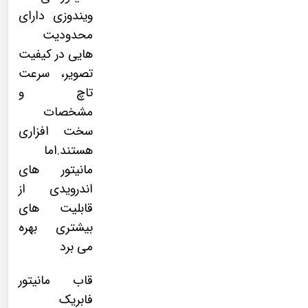
ویندوزی دارای
محدودیت
هایی در کیفیت
تصویر، سرعت
تاچ و
مشخصات
سخت افزاری
هستند.اما
مانیتور های
اندرویدی از
قابلیت های
بیشتری بهره
می برد
قاب مانیتور
فابریک