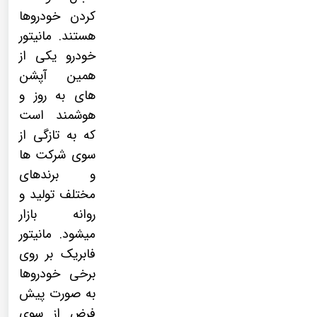
کردن خودروها
هستند.
مانیتور
خودرو
یکی از
همین آپشن
های به روز و
هوشمند است
که به تازگی از
سوی شرکت ها
و برندهای
مختلف تولید و
روانه بازار
میشود.
مانیتور
فابریک
بر روی
برخی خودروها
به صورت پیش
فرض از سوی