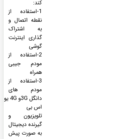
کند:
1-استفاده از
نقطه اتصال و
به اشتراک
گذاری اینترنت
گوشی
2-استفاده از
مودم جیبی
همراه
3-استفاده از
مودم های
دانگل 3Gو 4G یو
اس بی
تلویزیون و
گیرنده دیجیتال
به صورت پیش