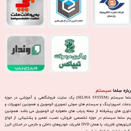
باره سِلما
سیستم​​​​​​​
سِلما سيستم (SELMA SYSTEM) یک سایت فروشگاهی و آموزشی در حوزه
دمات اسپورتینگ و سیستم های صوتی تصویری اتوموبیل و همچنین تجهیزات و
ناوری های پیشرفته از جمله ردیاب های ماهواره ای اتوموبیل می باشد. همچنين
يم سلما سيستم در حوزه تخصصی فروش، نصب، تعمير و پشتيبانی از انواع
مانيتورهای فابريك يا همان DVD فابريك خودروهای داخلی و خارجی در استان البرز