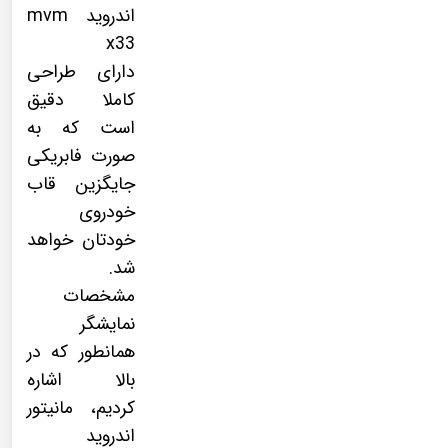
اندروید mvm
x33
دارای طراحی
کاملا دقیق
است که به
صورت فابریکی
جایگزین قاب
خودروی
خودتان خواهد
شد.
مشخصات
نمایشگر
همانطور که در
بالا اشاره
کردیم، مانیتور
اندروید