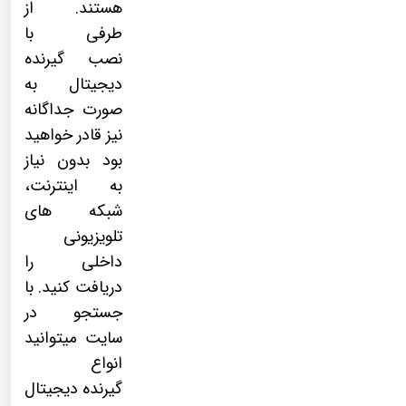
هستند. از
طرفی با
نصب
گیرنده
دیجیتال
به
صورت جداگانه
نیز قادر خواهید
بود بدون نیاز
به اینترنت،
شبکه های
تلویزیونی
داخلی را
دریافت کنید. با
جستجو در
سایت میتوانید
انواع
گیرنده دیجیتال