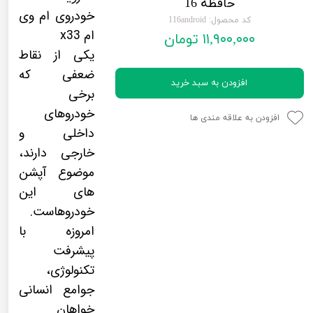
حافظه 16
لیفان LIFAN
سنسور دنده عقب Sensor
خودروی ام وی
کد محصول: 116android
ام x33
۱۱,۹۰۰,۰۰۰ تومان
رنو RENAULT
دوربین خودرو Car Camera
یکی از نقاط
جک JAC
دوربین ثبت وقایع (CAM
ضعفی که
افزودن به سبد خرید
نیسان NISSAN
پاور ویندوز Power Windows
برخی
خودروهای
جیلی GEELY
پاور سانروف Power Sunroof
افزودن به علاقه مندی ها
داخلی و
سیتروئن CITROEN
باند و بلندگو و 
خارجی دارند،
موضوع آپشن
بی ام و BMW
آمپلی فایر خودر
های این
مرسدس بنز MERCEDES BENZ
طاقچه MDF و 3D عقب خودرو
خودروهاست.
امروزه با
پیشرفت
تکنولوژی،
جوامع انسانی
خواهان