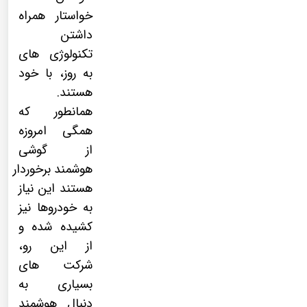
خواستار همراه
داشتن
تکنولوژی های
به روز، با خود
هستند.
همانطور که
همگی امروزه
از
گوشی
هوشمند
برخوردار
هستند این نیاز
به خودروها نیز
کشیده شده و
از این رو،
شرکت های
بسیاری به
دنبال هوشمند