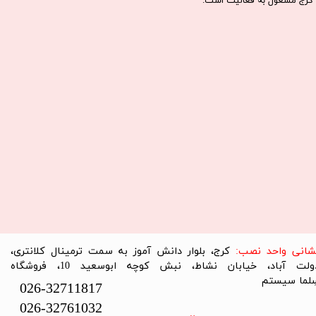
كرج مشغول به فعاليت است.​​​​​​​
نشانی واحد نصب:
کرج، بلوار دانش آموز به سمت ترمینال کلانتری،
دولت آباد، خیابان نشاط، نبش کوچه ابوسعید 10، فروشگاه
لما سیستم​​​​​​​
026-32711817
026-32761032