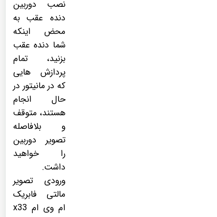
نصب دوربین
دنده عقب به
محض اینکه
شما دنده عقب
بزنید، تمام
پردازش هایی
که در مانیتور در
حال انجام
هستند، متوقف
و بلافاصله
تصویر دوربین
را خواهید
داشت.
ورودی تصویر
مالتی فابریک
ام وی ام x33