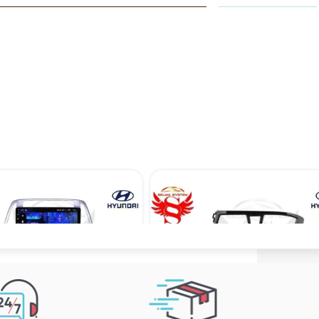
مانیتور فابریک اندروید خودروی هیوندای i20 برند ویستا VISTA مدل TCX-2032
۱۹,۳۹۰,۰۰۰ تومان
۱۹,۳۹۰,۰۰۰ تومان