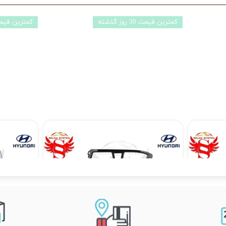
کمترین قیمت 30 روز گذشته
کمترین قیمت 30 روز گ
مانیتور فابریک اندروید خودروی هیوندای i20 قدیم برند ویستا VISTA مدل TCX-2032
مانیتور فابریک خودروی هیوندای i20 مدل اندروید سری 116 رام 1 حافظه 16
۱۱,۹۰۰,۰۰۰ تومان