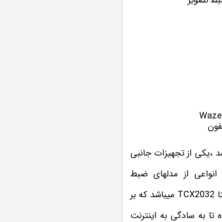
فون
 ،یکی از تجهیزات جانبی
انواعی از مدلهای ضبط
این نمونه پخش تصویری که در اینجا مشاهده میکنید یکی از سری های مانیتور اندروید ویستا TCX2032 میباشد که بر
پخش اندروید هیوندای i20 قدیم موجب شده تا به سادگی به اینترنت