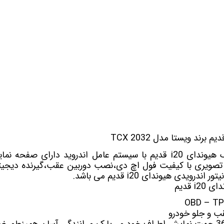
 خودرو
Car 
DASH )
 میدرنج
و
وندای i20 قدیم
 تصویری با کیفیت فول اچ دی،نصب دوربین عقب،گیرنده دیجیتا
رویدی هیوندای i20 قدیم می باشد.
i قدیم
 و جلو خودرو
جهت نمایش اطراف خودرو ، پارک و رانندگی آسان همینطور ض