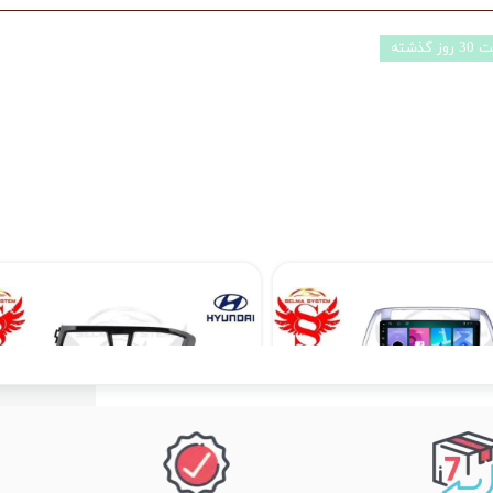
ذشته
مانیتور فابریک خودروی هیوندای i20 قدیم مدل اندروید سری 116 رام 1 حافظه 16
۱۱,۹۰۰,۰۰۰ تومان
۱۴,۸۹۰,۰۰۰ تومان