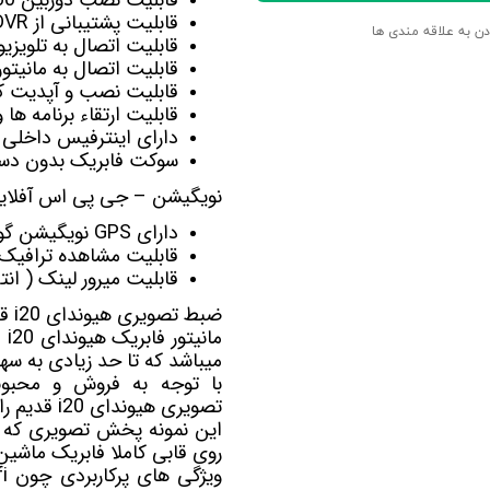
قابلیت پشتیبانی از DVR برای ضبط تصاویربصورت اتومات
دن به علاقه مندی ها
قابلیت اتصال به تلویزی
قابلیت اتصال به
مانیت
قابلیت نصب و آپدیت کل
قابلیت ارتقاء برنامه ها
دارای اینترفیس داخلی 
سوکت فابریک بدون دست
نویگیشن – جی پی اس آفلاین 
دارای GPS نویگیشن گویا آفلاین Navite-Sygic-Nid-Target
قابلیت مشاهده ترافیک آنلای
قابلیت میرور لینک ( ان
ضبط تصویری هیوندای i20 قدیم
مانیتور فابریک هیوندای i20 قدیم که با نام
میباشد که تا حد زیادی به سه
با توجه به فروش و محبوب
تصویری هیوندای i20 قدیم را در رنج قیمت های متفاوت مناسب با نیاز شما عرضه کرده است.
روی قابی کاملا فابریک ماشین هیوندای i20 قدیم