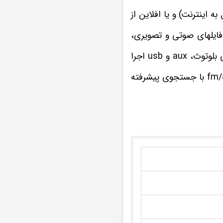
 صورت آنلاین (با اتصال به اینترنت) و یا افلاین از
رای فایلهای صوتی و تصویری،
ضبط تصویری هیوندای i20 قدیم تمامی فرمت های موسیقی و ویدیویی را از راه های ارتباطی بلوتوث، aux و usb اجرا
چنانچه از علاقه مندان به برنامه های مفرح و سرگرم کننده رادیویی هستید، گیرنده رادیو fm/am با جستجوی پیشرفته