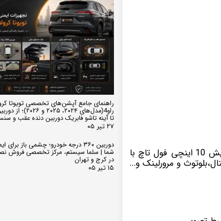
راهنمای جامع آپشن‌های تخصصی تویوتا کرو
تا آینه تاشو فابریک دوربین دنده عقب و سن
۲۷ تیر ۰۵
دوربین ۳۶۰ درجه خودرو؛ چشمی باز برای
با سیستم عامل اندروید دارای صفحه نمایش 10 اینچی فول تاچ با
شما | سلما سیستم، مرکز تخصصی فروش نص
در کرج و تهران
ل،بلوتوث و مرورلینک و…
۱۵ تیر ۰۵
بط تصویر