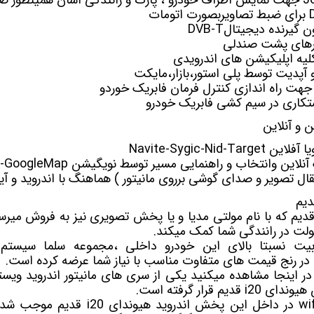
ون
گیرنده دیجیتال
DVB-T
ورهای پشت صندلی
یه اپلیکیشن های اندرویدی
 و آپدیت توسط پلی استور،بازار،مایکت
جهت راه اندازی کنترل فرمان فابریک خوردو
کاری در سیم کشی فابریک خودرو
و آنلاین
ن وانتخاب و راهنمایی مسیر توسط نویگیشن Waze-GoogleMap
تقال تصویر و صدای گوشی برروی مانیتور ) هماهنگ با اندروید و آی
مولتی مدیا
و یا پخش تصویری نیز به فروش میرسد
ولت در رانندگی شما کمک میکند.
یت نسبتا بالای این خودرو داخلی ،مجموعه سلما سیستم 
 قرار گرفته است.
ویژگی های پرکاربردی چون wifi در داخل این 