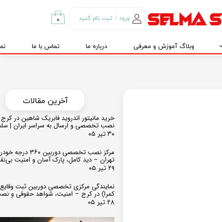
ورود
/
ثبت نام کنید
۰
حساب کاربری من
وبلاگ آموزش و معرفی
درباره ما
تماس با ما
نم
تغییر گذر واژه
سفارشات
خروج از حساب
کاربری
​​آخرین مقالات
خرید مانیتور اندروید فابریک شاهین در کرج و
نصب تخصصی و ارسال به سراسر ایران | سل
۳۰ تیر ۰۵
مرکز نصب تخصصی دوربین ۶۰
تهران – دید کامل، پارک آسان و امنیت بی‌ن
۲۹ تیر ۰۵
نمایندگی مرکزی تخصصی دوربین ثبت وقایع
کمرا) در کرج – امنیت، شواهد حقوقی و نص
۲۸ تیر ۰۵