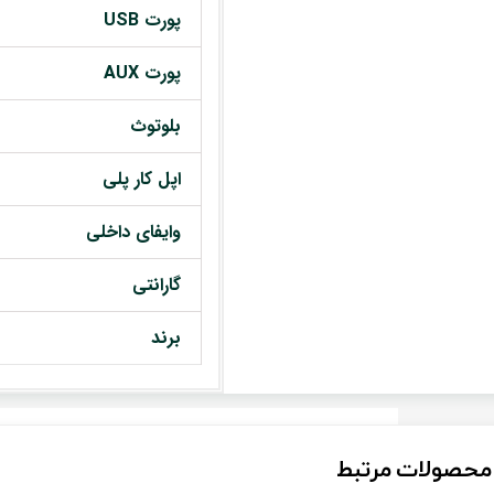
پورت USB
پورت AUX
بلوتوث
اپل کار پلی
وایفای داخلی
گارانتی
برند
محصولات مرتبط