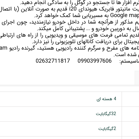
رم افزار ها تا جستجو در گوگل را به سادگی انجام دهید.
همچنین GPS یا همان موقعیت مانیتور فابریک هیوندای i20 قدیم به
دای i20 قدیم مذکور از هرآنچه شما در داخل خودرو نیازمندید، چون اج
صال به دوربین خودرو و … پشتیبانی کامل میکند.
یتال برای دریافت کانالهای تلویزیونی را نیز دارد.
 شده است.
سلماسیستم:
09903997606
02632711817
4 هسته ای
32گیگابایت
2گیگابایت