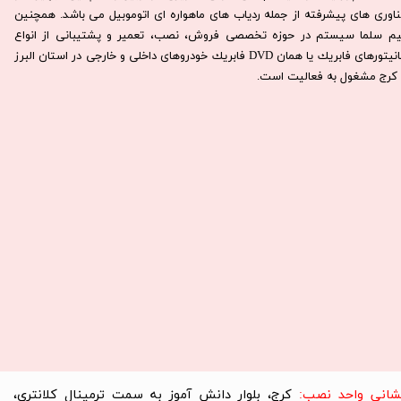
ناوری های پیشرفته از جمله ردیاب های ماهواره ای اتوموبیل می باشد. همچنين
يم سلما سيستم در حوزه تخصصی فروش، نصب، تعمير و پشتيبانی از انواع
مانيتورهای فابريك يا همان DVD فابريك خودروهای داخلی و خارجی در استان البرز
كرج مشغول به فعاليت است.​​​​​​​
نشانی واحد نصب:
کرج، بلوار دانش آموز به سمت ترمینال کلانتری،