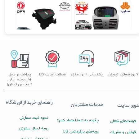
مانیتور فابریکی اندروید تیبا TIBA فولتاچ مدل T3L
مانیتور فابریک ساینا و کوییک 7 اینچ اندروید مدل W100
۱۲,۹۰۰,۰۰۰ تومان
۱۰,۳۹۰,۰۰۰ تومان
۰۰
۷ روز ضمانت تعویض
پشتیبانی 7 روز هفته
ضمانت اصالت کالا
پرداخت در محل
(خریدهای بالای
2 میلیون تومان)
راهنمای خرید از فروشگاه
خدمات مشتریان
نوی سایت
نحوه ثبت سفارش
چگونه به شما اعتماد کنم؟
فرصت‌های شغلی
رویه ارسال سفارش
رویه‌های بازگرداندن کالا
قوانین و مقررات
شیوه‌های پرداخت