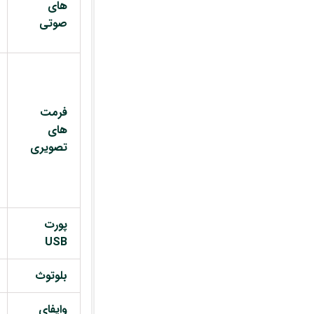
های
صوتی
فرمت
های
تصویری
پورت
USB
بلوتوث
وایفای