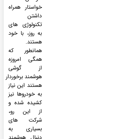
خواستار همراه
داشتن
تکنولوژی های
به روز، با خود
هستند.
همانطور که
همگی امروزه
از
گوشی
هوشمند
برخوردار
هستند این نیاز
به خودروها نیز
کشیده شده و
از این رو،
شرکت های
بسیاری به
دنبال هوشمند