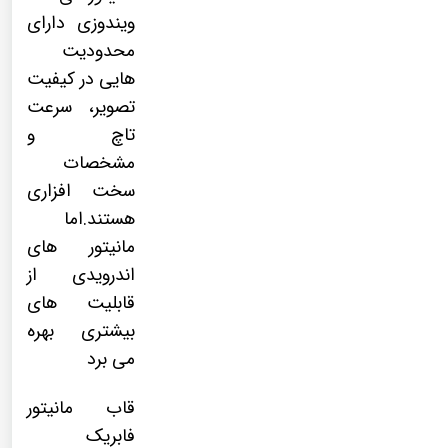
ویندوزی دارای
محدودیت
هایی در کیفیت
تصویر، سرعت
تاچ و
مشخصات
سخت افزاری
هستند.اما
مانیتور های
اندرویدی از
قابلیت های
بیشتری بهره
می برد
قاب مانیتور
فابریک