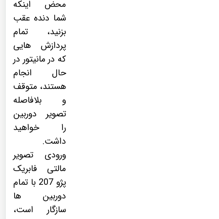
محض اینکه
شما دنده عقب
بزنید، تمام
پردازش هایی
که در مانیتور در
حال انجام
هستند، متوقف
و بلافاصله
تصویر دوربین
را خواهید
داشت.
ورودی تصویر
مالتی فابریک
پژو 207 با تمام
دوربین ها
سازگار است،