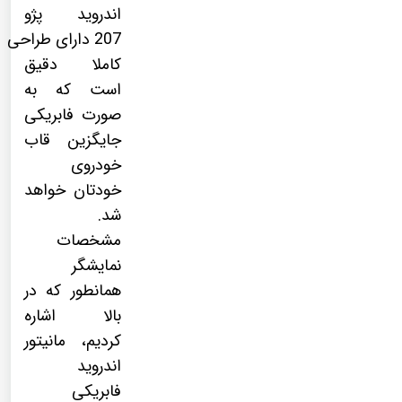
اندروید پژو
207 دارای طراحی
کاملا دقیق
است که به
صورت فابریکی
جایگزین قاب
خودروی
خودتان خواهد
شد.
مشخصات
نمایشگر
همانطور که در
بالا اشاره
کردیم، مانیتور
اندروید
فابریکی