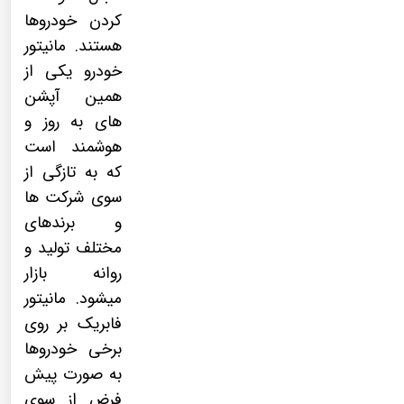
کردن خودروها
هستند.
مانیتور
خودرو
یکی از
همین آپشن
های به روز و
هوشمند است
که به تازگی از
سوی شرکت ها
و برندهای
مختلف تولید و
روانه بازار
میشود.
مانیتور
فابریک
بر روی
برخی خودروها
به صورت پیش
فرض از سوی