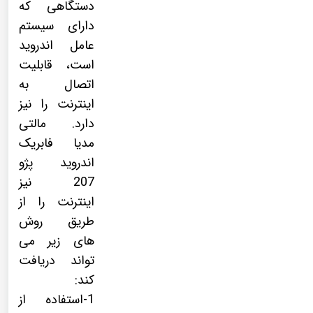
دستگاهی که
دارای سیستم
عامل اندروید
است، قابلیت
اتصال به
اینترنت را نیز
دارد. مالتی
مدیا فابریک
اندروید پژو
207 نیز
اینترنت را از
طریق روش
های زیر می
تواند دریافت
کند:
1-استفاده از