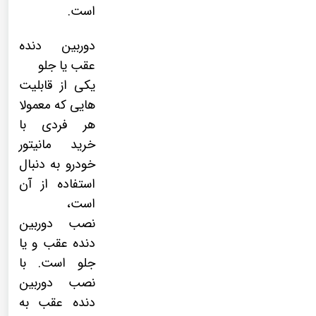
است.
دوربین دنده
عقب یا جلو
یکی از قابلیت
هایی که معمولا
هر فردی با
خرید مانیتور
خودرو به دنبال
استفاده از آن
است،
نصب
دوربین
دنده عقب
و یا
جلو است. با
نصب دوربین
دنده عقب به