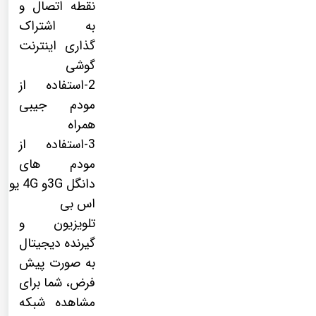
نقطه اتصال و
به اشتراک
گذاری اینترنت
گوشی
2-استفاده از
مودم جیبی
همراه
3-استفاده از
مودم های
دانگل 3Gو 4G یو
اس بی
تلویزیون و
گیرنده دیجیتال
به صورت پیش
فرض، شما برای
مشاهده شبکه