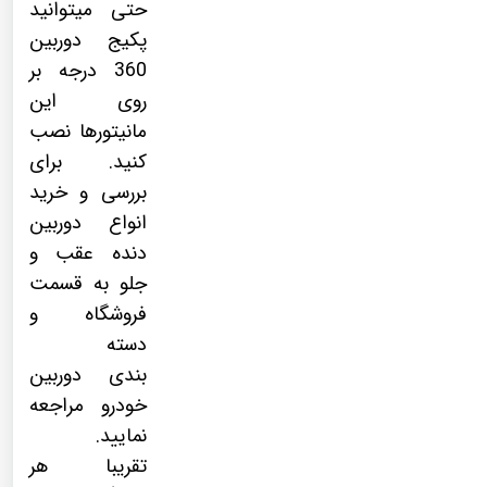
حتی میتوانید
پکیج
دوربین
360 درجه
بر
روی این
مانیتورها نصب
کنید. برای
بررسی و خرید
انواع دوربین
دنده عقب و
جلو به قسمت
فروشگاه و
دسته
بندی
دوربین
خودرو
مراجعه
نمایید.
تقریبا هر