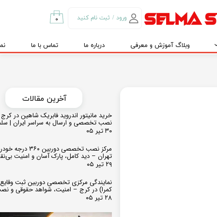
ورود
/
ثبت نام کنید
۰
حساب کاربری من
وبلاگ آموزش و معرفی
درباره ما
تماس با ما
نم
تغییر گذر واژه
سفارشات
خروج از حساب
کاربری
​​آخرین مقالات
خرید مانیتور اندروید فابریک شاهین در کرج و
نصب تخصصی و ارسال به سراسر ایران | سل
۳۰ تیر ۰۵
مرکز نصب تخصصی دوربین ۶۰
تهران – دید کامل، پارک آسان و امنیت بی‌ن
۲۹ تیر ۰۵
نمایندگی مرکزی تخصصی دوربین ثبت وقایع
کمرا) در کرج – امنیت، شواهد حقوقی و نص
۲۸ تیر ۰۵