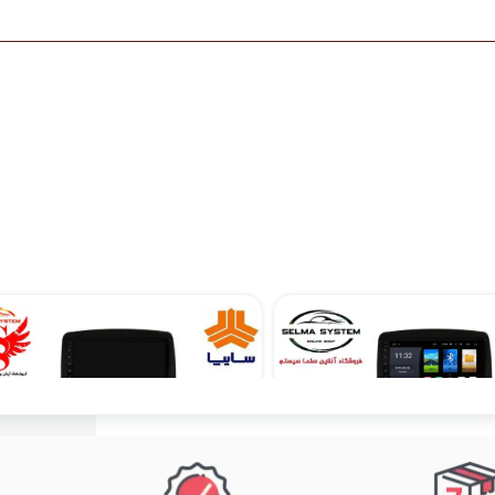
مانیتور فابریک ساینا و کوئیک اندروید 9 اینچ فول تاچ سری T3L
۹,۴۹۰,۰۰۰ تومان
۱۰,۵۹۰,۰۰۰ تومان