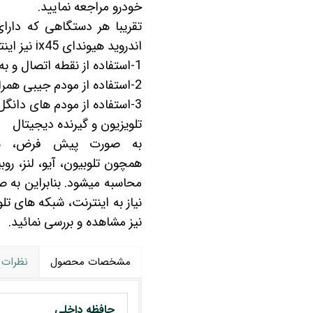
خودرو
مراجعه نمایید.
تقریبا هر دستگاهی که دارای
اندروید هیوندای ix45 نیز اینترنت را از طریق روش های زیر می تواند دریافت کند:
1-استفاده از نقطه اتصال و به اشتراک گذاری اینترنت گوشی
2-استفاده از مودم جیبی همراه
3-استفاده از مودم های دانگل 3Gو 4G یو اس بی
تلویزیون و گیرنده دیجیتال
به صورت پیش فرض، شما 
همچون
تلوبیون
،
آیو
،
لنز
،
روب
محاسبه میشود. بنابراین به 
نیاز به اینترنت، شبکه های تل
نیز مشاهده و بررسی نمائید.
مشخصات محصول
نظرات
حافظه داخلی