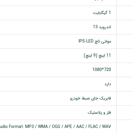
1 گیگابایت
اندروید 13
مولتی تاچ IPS-LED
11 اینچ (9 اینچ)
720*1080
دارد
فابریک جای ضبط خودرو
فلز و پلاستیک
udio Format: MP3 / WMA / OGG / APE / AAC / FLAC / WAV