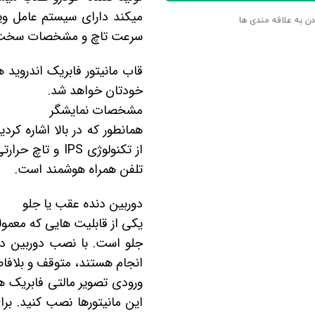
میکند دارای سیستم عامل وی
دن به علاقه مندی ها
سرعت تاچ و مشخصات سخت افزا
خودتان خواهد شد.
مشخصات نمایشگر
از
تکنولوژی
IPS
و تاچ حرارتی
تلفن همراه هوشمند است.
دوربین دنده عقب یا جلو
یکی از قابلیت هایی که معمول
جلو است. با نصب دوربین دن
انجام هستند، متوقف و بلافاص
ورودی تصویر مالتی فابریک هیوندای ix45 با تمام دوربین ها سازگار است،
این مانیتورها نصب کنید. ب