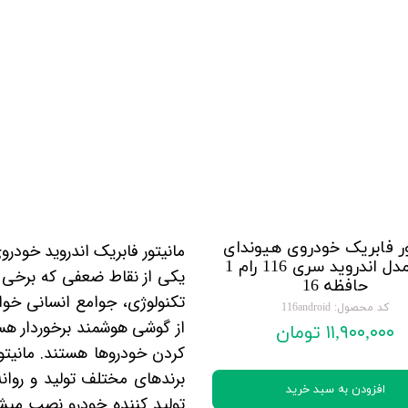
تویوتا TOYOTA
گیرنده دیجیتال
لیفان LIFAN
سنسور دنده عقب Sensor
رنو RENAULT
دوربین خودرو Car Camera
جک JAC
دوربین ثبت وقایع (CAM
نیسان NISSAN
پاور ویندوز Power Windows
جیلی GEELY
پاور سانروف Power Sunroof
سیتروئن CITROEN
باند و بلندگو و
ر فابریک خودروی هیوندای
مانیتور فابریک اندروید خودروی 
ix45 مدل اندروید سری 116 رام 1
بی ام و BMW
آمپلی فایر خودر
یکی از نقاط ضعفی که برخی 
حافظه 16
تکنولوژی، جوامع انسانی خوا
مرسدس بنز MERCEDES BENZ
طاقچه MDF و 3D عقب خودرو
کد محصول: 116android
از
گوشی هوشمند
برخوردار هس
۱۱,۹۰۰,۰۰۰ تومان
کردن خودروها هستند.
مانیتو
برندهای مختلف تولید و روانه
افزودن به سبد خرید
تولید کننده خودرو نصب میش