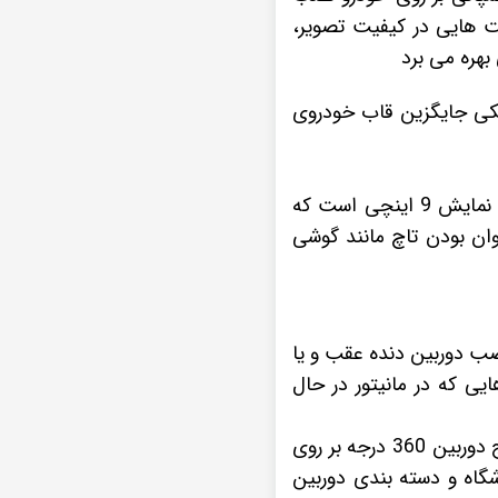
ت هایی در کیفیت تصویر،
هره می برد
 به صورت فابریکی جایگزین قاب خودروی
همانطور که در بالا اشاره کردیم، مانیتور اندروید فابریکی خودروی هیوندای ix45 دارای صفحه نمایش 9 اینچی است که
وان بودن تاچ مانند گوشی
 نصب
دوربین دنده عقب
و یا
ی که در مانیتور در حال
دوربین 360 درجه
بر روی
شگاه و دسته بندی
دوربین