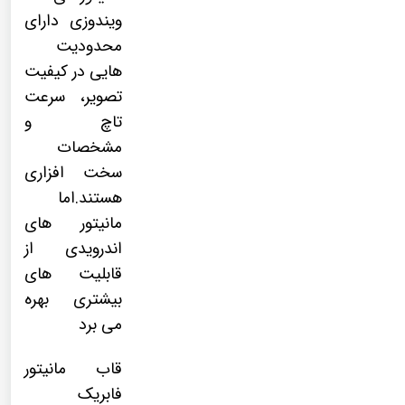
ویندوزی دارای
محدودیت
هایی در کیفیت
تصویر، سرعت
تاچ و
مشخصات
سخت افزاری
هستند.اما
مانیتور های
اندرویدی از
قابلیت های
بیشتری بهره
می برد
قاب مانیتور
فابریک