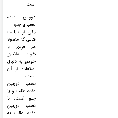
است.
دوربین دنده
عقب یا جلو
یکی از قابلیت
هایی که معمولا
هر فردی با
خرید مانیتور
خودرو به دنبال
استفاده از آن
است،
نصب
دوربین
دنده عقب
و یا
جلو است. با
نصب دوربین
دنده عقب به