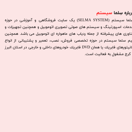
باره سِلما
سیستم​​​​​​​
سِلما سيستم (SELMA SYSTEM) یک سایت فروشگاهی و آموزشی در حوزه
دمات اسپورتینگ و سیستم های صوتی تصویری اتوموبیل و همچنین تجهیزات و
ناوری های پیشرفته از جمله ردیاب های ماهواره ای اتوموبیل می باشد. همچنين
يم سلما سيستم در حوزه تخصصی فروش، نصب، تعمير و پشتيبانی از انواع
مانيتورهای فابريك يا همان DVD فابريك خودروهای داخلی و خارجی در استان البرز
كرج مشغول به فعاليت است.​​​​​​​