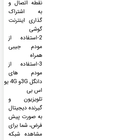
نقطه اتصال و
به اشتراک
گذاری اینترنت
گوشی
2-استفاده از
مودم جیبی
همراه
3-استفاده از
مودم های
دانگل 3Gو 4G یو
اس بی
تلویزیون و
گیرنده دیجیتال
به صورت پیش
فرض، شما برای
مشاهده شبکه