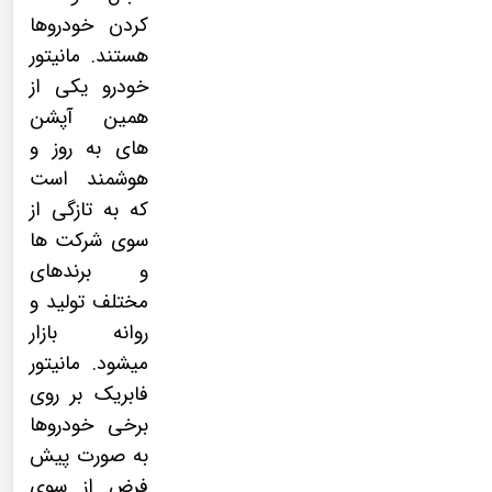
کردن خودروها
هستند.
مانیتور
خودرو
یکی از
همین آپشن
های به روز و
هوشمند است
که به تازگی از
سوی شرکت ها
و برندهای
مختلف تولید و
روانه بازار
میشود.
مانیتور
فابریک
بر روی
برخی خودروها
به صورت پیش
فرض از سوی