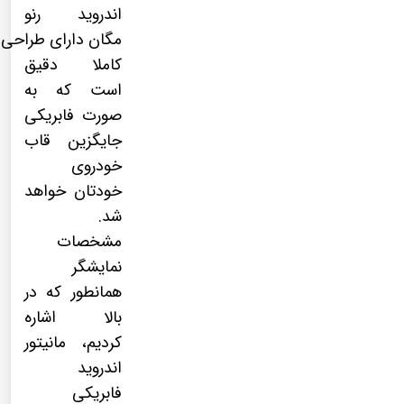
اندروید رنو
مگان دارای طراحی
کاملا دقیق
است که به
صورت فابریکی
جایگزین قاب
خودروی
خودتان خواهد
شد.
مشخصات
نمایشگر
همانطور که در
بالا اشاره
کردیم، مانیتور
اندروید
فابریکی