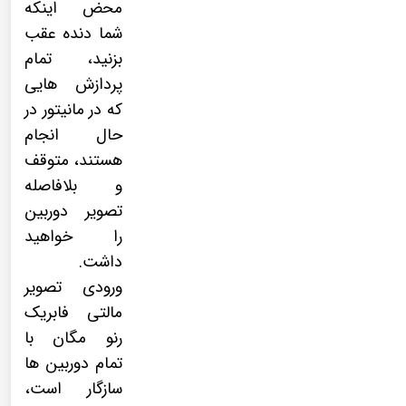
محض اینکه
شما دنده عقب
بزنید، تمام
پردازش هایی
که در مانیتور در
حال انجام
هستند، متوقف
و بلافاصله
تصویر دوربین
را خواهید
داشت.
ورودی تصویر
مالتی فابریک
رنو مگان
با
تمام دوربین ها
سازگار است،