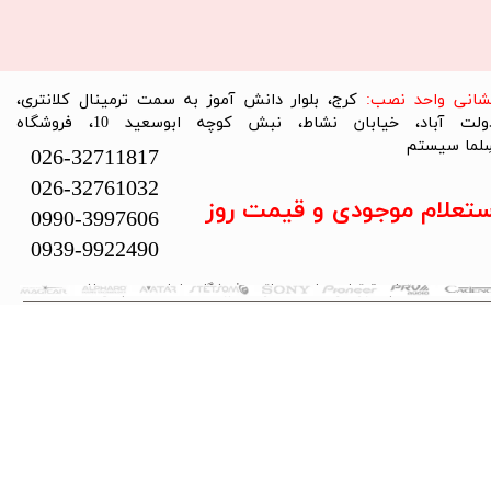
نشانی واحد نصب:
کرج، بلوار دانش آموز به سمت ترمینال کلانتری،
دولت آباد، خیابان نشاط، نبش کوچه ابوسعید 10، فروشگاه
لما سیستم​​​​​​​
026-32711817
026-32761032
ستعلام موجودی و قیمت روز
0990-3997606
0939-9922490
تمام حقوق این سایت متعلق به فروشگاه سلما سیستم می‌باشد.