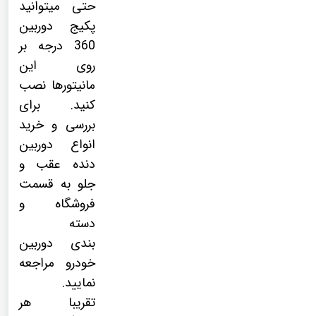
حتی میتوانید
پکیج
دوربین
360 درجه
بر
روی این
مانیتورها نصب
کنید. برای
بررسی و خرید
انواع دوربین
دنده عقب و
جلو به قسمت
فروشگاه و
دسته
بندی
دوربین
خودرو
مراجعه
نمایید.
تقریبا هر