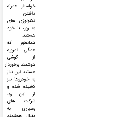
خواستار همراه
داشتن
تکنولوژی های
به روز، با خود
هستند.
همانطور که
همگی امروزه
از
گوشی
هوشمند
برخوردار
هستند این نیاز
به خودروها نیز
کشیده شده و
از این رو،
شرکت های
بسیاری به
دنبال هوشمند