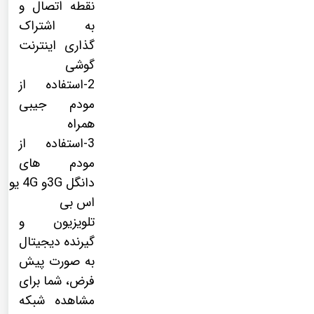
نقطه اتصال و
به اشتراک
گذاری اینترنت
گوشی
2-استفاده از
مودم جیبی
همراه
3-استفاده از
مودم های
دانگل 3Gو 4G یو
اس بی
تلویزیون و
گیرنده دیجیتال
به صورت پیش
فرض، شما برای
مشاهده شبکه