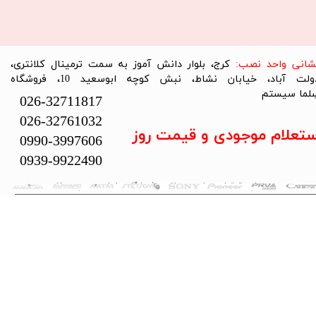
نشانی واحد نصب:
کرج، بلوار دانش آموز به سمت ترمینال کلانتری،
دولت آباد، خیابان نشاط، نبش کوچه ابوسعید 10، فروشگاه
لما سیستم​​​​​​​
026-32711817
026-32761032
ستعلام موجودی و قیمت روز
0990-3997606
0939-9922490
تمام حقوق این سایت متعلق به فروشگاه سلما سیستم می‌باشد.