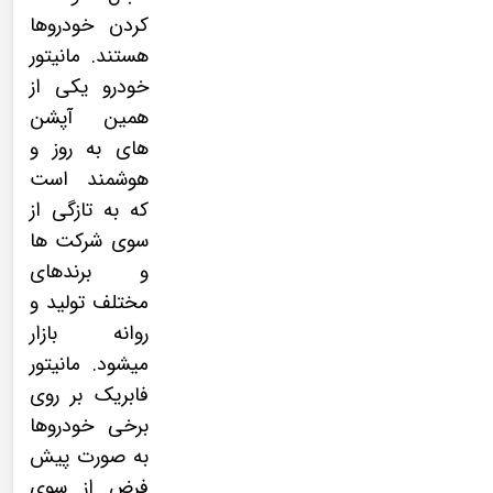
کردن خودروها
هستند.
مانیتور
خودرو
یکی از
همین آپشن
های به روز و
هوشمند است
که به تازگی از
سوی شرکت ها
و برندهای
مختلف تولید و
روانه بازار
میشود.
مانیتور
فابریک
بر روی
برخی خودروها
به صورت پیش
فرض از سوی