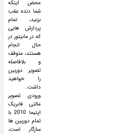
محض اینکه
شما دنده عقب
بزنید، تمام
پردازش هایی
که در مانیتور در
حال انجام
هستند، متوقف
و بلافاصله
تصویر دوربین
را خواهید
داشت.
ورودی تصویر
مالتی فابریک
اپتیما 2010 با
تمام دوربین ها
سازگار است،