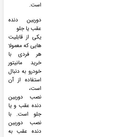
است.
دوربین دنده
عقب یا جلو
یکی از قابلیت
هایی که معمولا
هر فردی با
خرید مانیتور
خودرو به دنبال
استفاده از آن
است،
نصب
دوربین
دنده عقب
و یا
جلو است. با
نصب دوربین
دنده عقب به