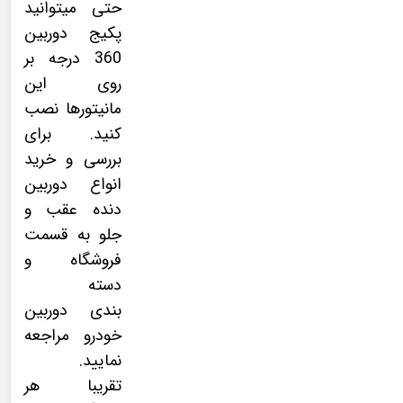
حتی میتوانید
پکیج
دوربین
360 درجه
بر
روی این
مانیتورها نصب
کنید. برای
بررسی و خرید
انواع دوربین
دنده عقب و
جلو به قسمت
فروشگاه و
دسته
بندی
دوربین
خودرو
مراجعه
نمایید.
تقریبا هر