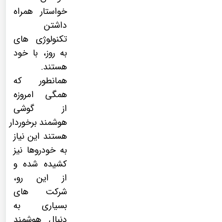
خواستار همراه
داشتن
تکنولوژی های
به روز، با خود
هستند.
همانطور که
همگی امروزه
از
گوشی
هوشمند
برخوردار
هستند این نیاز
به خودروها نیز
کشیده شده و
از این رو،
شرکت های
بسیاری به
دنبال هوشمند