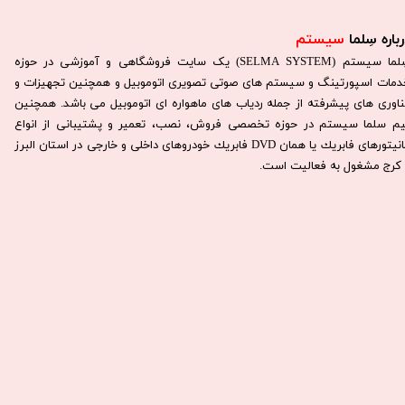
باره سِلما
سیستم​​​​​​​
سِلما سيستم (SELMA SYSTEM) یک سایت فروشگاهی و آموزشی در حوزه
دمات اسپورتینگ و سیستم های صوتی تصویری اتوموبیل و همچنین تجهیزات و
ناوری های پیشرفته از جمله ردیاب های ماهواره ای اتوموبیل می باشد. همچنين
يم سلما سيستم در حوزه تخصصی فروش، نصب، تعمير و پشتيبانی از انواع
مانيتورهای فابريك يا همان DVD فابريك خودروهای داخلی و خارجی در استان البرز
كرج مشغول به فعاليت است.​​​​​​​