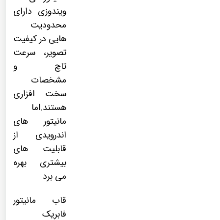
ویندوزی دارای
محدودیت
هایی در کیفیت
تصویر، سرعت
تاچ و
مشخصات
سخت افزاری
هستند.اما
مانیتور های
اندرویدی از
قابلیت های
بیشتری بهره
می برد
قاب مانیتور
فابریک