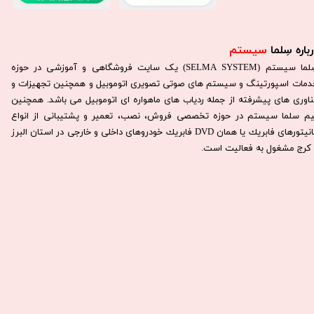
باره سِلما
سیستم​​​​​​​
سِلما سيستم (SELMA SYSTEM) یک سایت فروشگاهی و آموزشی در حوزه
دمات اسپورتینگ و سیستم های صوتی تصویری اتوموبیل و همچنین تجهیزات و
ناوری های پیشرفته از جمله ردیاب های ماهواره ای اتوموبیل می باشد. همچنين
يم سلما سيستم در حوزه تخصصی فروش، نصب، تعمير و پشتيبانی از انواع
مانيتورهای فابريك يا همان DVD فابريك خودروهای داخلی و خارجی در استان البرز
كرج مشغول به فعاليت است.​​​​​​​