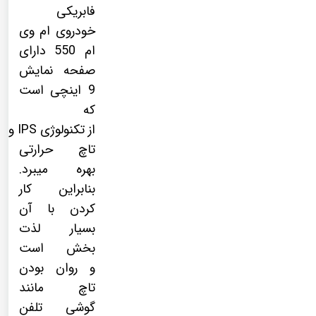
فابریکی
خودروی ام وی
ام 550 دارای
صفحه نمایش
9 اینچی است
که
از
تکنولوژی
IPS
و
تاچ حرارتی
بهره میبرد.
بنابراین کار
کردن با آن
بسیار لذت
بخش است
و روان بودن
تاچ مانند
گوشی تلفن