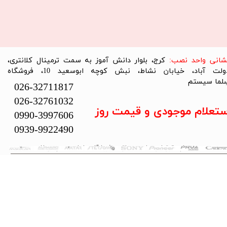
نشانی واحد نصب:
کرج، بلوار دانش آموز به سمت ترمینال کلانتری،
دولت آباد، خیابان نشاط، نبش کوچه ابوسعید 10، فروشگاه
لما سیستم​​​​​​​
026-32711817
026-32761032
ستعلام موجودی و قیمت روز
0990-3997606
0939-9922490
تمام حقوق این سایت متعلق به فروشگاه سلما سیستم می‌باشد.