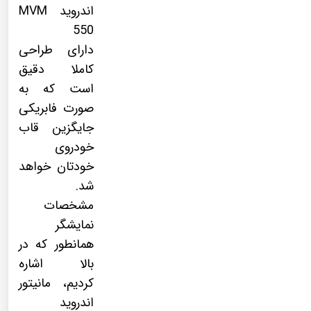
اندروید MVM
550
دارای طراحی
کاملا دقیق
است که به
صورت فابریکی
جایگزین قاب
خودروی
خودتان خواهد
شد.
مشخصات
نمایشگر
همانطور که در
بالا اشاره
کردیم، مانیتور
اندروید