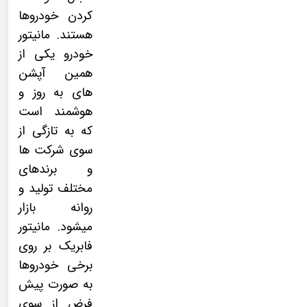
کردن خودروها
هستند.
مانیتور
خودرو
یکی از
همین آپشن
های به روز و
هوشمند است
که به تازگی از
سوی شرکت ها
و برندهای
مختلف تولید و
روانه بازار
میشود.
مانیتور
فابریک
بر روی
برخی خودروها
به صورت پیش
فرض از سوی