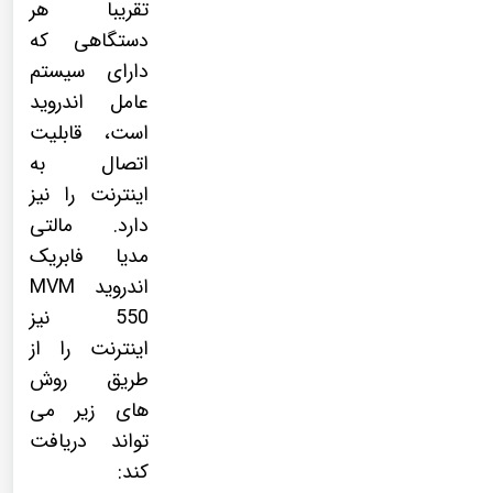
تقریبا هر
دستگاهی که
دارای سیستم
عامل اندروید
است، قابلیت
اتصال به
اینترنت را نیز
دارد. مالتی
مدیا فابریک
اندروید MVM
550 نیز
اینترنت را از
طریق روش
های زیر می
تواند دریافت
کند: