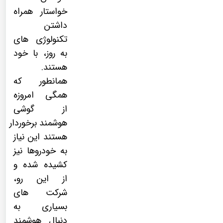
خواستار همراه
داشتن
تکنولوژی های
به روز، با خود
هستند.
همانطور که
همگی امروزه
از
گوشی
هوشمند
برخوردار
هستند این نیاز
به خودروها نیز
کشیده شده و
از این رو،
شرکت های
بسیاری به
دنبال هوشمند