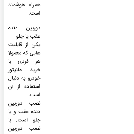
همراه هوشمند
است.
دوربین دنده
عقب یا جلو
یکی از قابلیت
هایی که معمولا
هر فردی با
خرید مانیتور
خودرو به دنبال
استفاده از آن
است،
نصب
دوربین
دنده عقب
و یا
جلو است. با
نصب دوربین