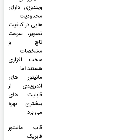
ویندوزی دارای
محدودیت
هایی در کیفیت
تصویر، سرعت
تاچ و
مشخصات
سخت افزاری
هستند.اما
مانیتور های
اندرویدی از
قابلیت های
بیشتری بهره
می برد
قاب مانیتور
فابریک