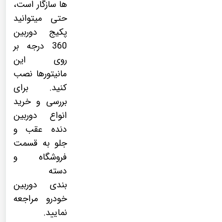
ها سازگار است،
حتی میتوانید
پکیج
دوربین
360 درجه
بر
روی این
مانیتورها نصب
کنید. برای
بررسی و خرید
انواع دوربین
دنده عقب و
جلو به قسمت
فروشگاه و
دسته
بندی
دوربین
خودرو
مراجعه
نمایید.