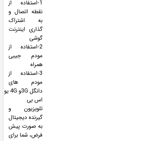
1-استفاده از
نقطه اتصال و
به اشتراک
گذاری اینترنت
گوشی
2-استفاده از
مودم جیبی
همراه
3-استفاده از
مودم های
دانگل 3Gو 4G یو
اس بی
تلویزیون و
گیرنده دیجیتال
به صورت پیش
فرض، شما برای