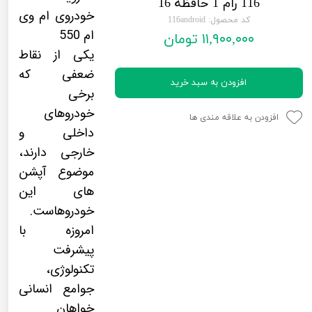
116 رام 1 حافظه 16
لیفان LIFAN
سنسور دنده عقب Sensor
خودروی ام وی
کد محصول: 116android
ام 550
۱۱,۹۰۰,۰۰۰ تومان
رنو RENAULT
دوربین خودرو Car Camera
یکی از نقاط
جک JAC
دوربین ثبت وقایع (CAM
ضعفی که
افزودن به سبد خرید
نیسان NISSAN
پاور ویندوز Power Windows
برخی
خودروهای
جیلی GEELY
پاور سانروف Power Sunroof
افزودن به علاقه مندی ها
داخلی و
سیتروئن CITROEN
باند و بلندگو و 
خارجی دارند،
موضوع آپشن
بی ام و BMW
آمپلی فایر خودر
های این
مرسدس بنز MERCEDES BENZ
طاقچه MDF و 3D عقب خودرو
خودروهاست.
امروزه با
پیشرفت
تکنولوژی،
جوامع انسانی
خواهان