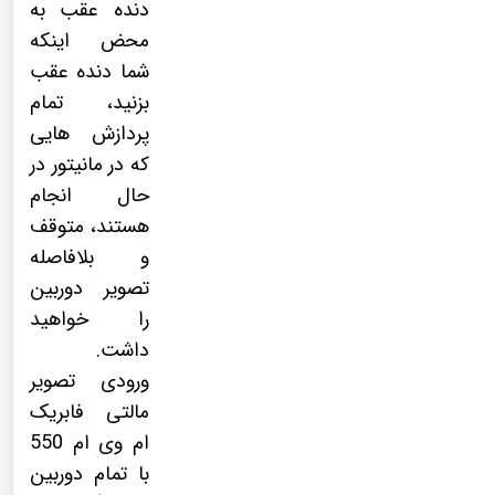
دنده عقب به
محض اینکه
شما دنده عقب
بزنید، تمام
پردازش هایی
که در مانیتور در
حال انجام
هستند، متوقف
و بلافاصله
تصویر دوربین
را خواهید
داشت.
ورودی تصویر
مالتی فابریک
ام وی ام 550
با تمام دوربین