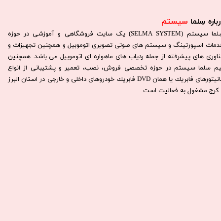
باره سِلما
سیستم​​​​​​​
سِلما سيستم (SELMA SYSTEM) یک سایت فروشگاهی و آموزشی در حوزه
دمات اسپورتینگ و سیستم های صوتی تصویری اتوموبیل و همچنین تجهیزات و
ناوری های پیشرفته از جمله ردیاب های ماهواره ای اتوموبیل می باشد. همچنين
يم سلما سيستم در حوزه تخصصی فروش، نصب، تعمير و پشتيبانی از انواع
مانيتورهای فابريك يا همان DVD فابريك خودروهای داخلی و خارجی در استان البرز
كرج مشغول به فعاليت است.​​​​​​​