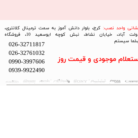
نشانی واحد نصب:
کرج، بلوار دانش آموز به سمت ترمینال کلانتری،
دولت آباد، خیابان نشاط، نبش کوچه ابوسعید 10، فروشگاه
لما سیستم​​​​​​​
026-32711817
026-32761032
ستعلام موجودی و قیمت روز
0990-3997606
0939-9922490
تمام حقوق این سایت متعلق به فروشگاه سلما سیستم می‌باشد.