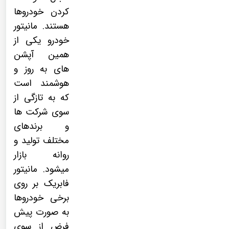
کردن خودروها
هستند.
مانیتور
خودرو
یکی از
همین آپشن
های به روز و
هوشمند است
که به تازگی از
سوی شرکت ها
و برندهای
مختلف تولید و
روانه بازار
میشود.
مانیتور
فابریک
بر روی
برخی خودروها
به صورت پیش
فرض از سوی