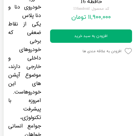
حافظه 16
لیفان LIFAN
سنسور دنده عقب Sensor
خودروی دنا و
کد محصول: 116android
دنا پلاس
۱۱,۹۰۰,۰۰۰ تومان
رنو RENAULT
دوربین خودرو Car Camera
یکی از نقاط
جک JAC
دوربین ثبت وقایع (CAM
ضعفی که
افزودن به سبد خرید
نیسان NISSAN
پاور ویندوز Power Windows
برخی
خودروهای
جیلی GEELY
پاور سانروف Power Sunroof
افزودن به علاقه مندی ها
داخلی و
سیتروئن CITROEN
باند و بلندگو و 
خارجی دارند،
موضوع آپشن
بی ام و BMW
آمپلی فایر خودر
های این
مرسدس بنز MERCEDES BENZ
طاقچه MDF و 3D عقب خودرو
خودروهاست.
امروزه با
پیشرفت
تکنولوژی،
جوامع انسانی
خواهان