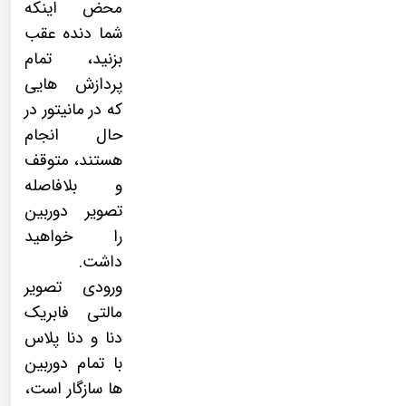
محض اینکه
شما دنده عقب
بزنید، تمام
پردازش هایی
که در مانیتور در
حال انجام
هستند، متوقف
و بلافاصله
تصویر دوربین
را خواهید
داشت.
ورودی تصویر
مالتی فابریک
دنا و دنا پلاس
با تمام دوربین
ها سازگار است،