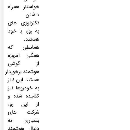
خواستار همراه
داشتن
تکنولوژی های
به روز، با خود
هستند.
همانطور که
همگی امروزه
از
گوشی
هوشمند
برخوردار
هستند این نیاز
به خودروها نیز
کشیده شده و
از این رو،
شرکت های
بسیاری به
دنبال هوشمند