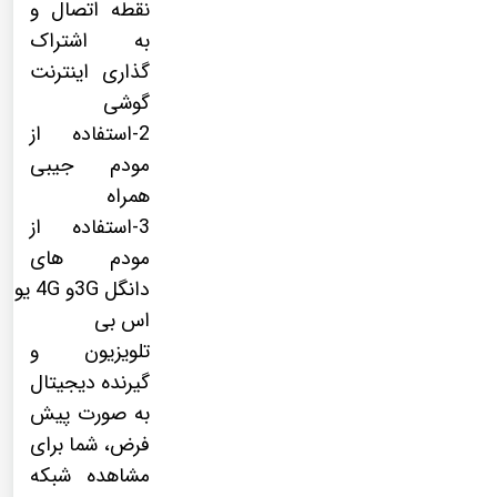
نقطه اتصال و
به اشتراک
گذاری اینترنت
گوشی
2-استفاده از
مودم جیبی
همراه
3-استفاده از
مودم های
دانگل 3Gو 4G یو
اس بی
تلویزیون و
گیرنده دیجیتال
به صورت پیش
فرض، شما برای
مشاهده شبکه