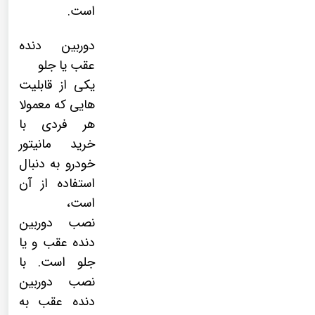
است.
دوربین دنده
عقب یا جلو
یکی از قابلیت
هایی که معمولا
هر فردی با
خرید مانیتور
خودرو به دنبال
استفاده از آن
است،
نصب
دوربین
دنده عقب
و یا
جلو است. با
نصب دوربین
دنده عقب به