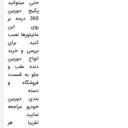
حتی میتوانید
پکیج
دوربین
360 درجه
بر
روی این
مانیتورها نصب
کنید. برای
بررسی و خرید
انواع دوربین
دنده عقب و
جلو به قسمت
فروشگاه و
دسته
بندی
دوربین
خودرو
مراجعه
نمایید.
تقریبا هر