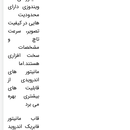
ویندوزی دارای
محدودیت
هایی در کیفیت
تصویر، سرعت
تاچ و
مشخصات
سخت افزاری
هستند.اما
مانیتور های
اندرویدی از
قابلیت های
بیشتری بهره
می برد
قاب مانیتور
فابریک اندروید