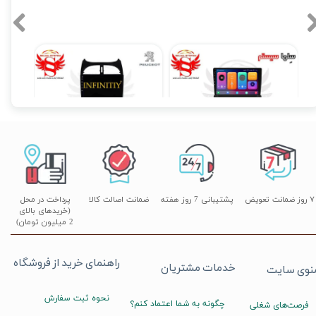
مانیتور فابریک 8 اینچ پژو 206 شرکتی
مانیتور فابریک اندروید خودروی پژو 206 برند ویستا VISTA مدل TSX-1032
۱۶,۹۰۰,۰۰۰ تومان
۱۶,۹۹۰,۰۰۰ تومان
۰
۷ روز ضمانت تعویض
پشتیبانی 7 روز هفته
ضمانت اصالت کالا
پرداخت در محل
(خریدهای بالای
2 میلیون تومان)
راهنمای خرید از فروشگاه
خدمات مشتریان
نوی سایت
نحوه ثبت سفارش
چگونه به شما اعتماد کنم؟
فرصت‌های شغلی