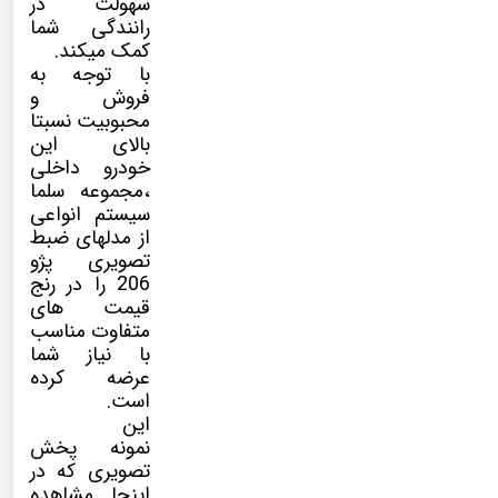
سهولت در
رانندگی شما
کمک میکند.
با توجه به
فروش و
محبوبیت نسبتا
بالای این
خودرو داخلی
،مجموعه سلما
سیستم انواعی
از مدلهای ضبط
تصویری پژو
206 را در رنج
قیمت های
متفاوت مناسب
با نیاز شما
عرضه کرده
است.
این
نمونه پخش
تصویری که در
اینجا مشاهده