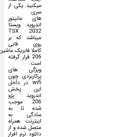
میکنید یکی از
سری
های مانیتور
اندروید ویستا
TSX 2032
میباشد که بر
روی قابی
کاملا فابریک ماشین 
206 قرار گرفته
است.
ویژگی های
پرکاربردی چون
wifi در داخل
این پخش
اندروید پژو
206 موجب
شده تا به
سادگی به
اینترنت همراه
متصل شده و از
دانلود نرم افزار