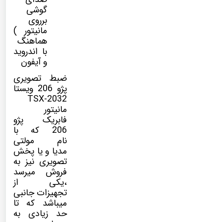
گوشی
برروی
مانیتور )
هماهنگ
با اندروید
و آیفون
ضبط تصویری
پژو 206 ویستا
TSX-2032
مانیتور
فابریک پژو
206 که با
نام
مولتی
مدیا
و یا پخش
تصویری نیز به
فروش میرسد
،یکی از
تجهیزات جانبی
میباشد که تا
حد زیادی به