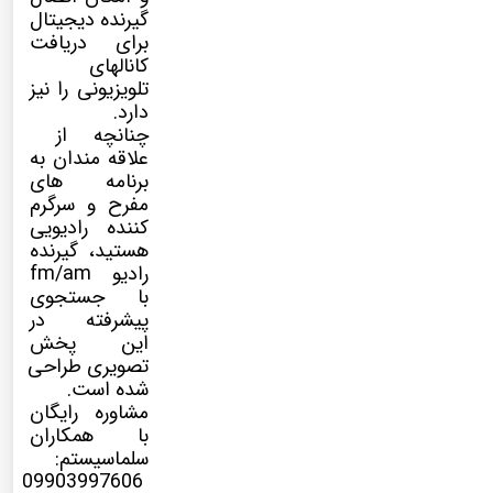
گیرنده دیجیتال
برای دریافت
کانالهای
تلویزیونی را نیز
دارد.
چنانچه از
علاقه مندان به
برنامه های
مفرح و سرگرم
کننده رادیویی
هستید، گیرنده
رادیو fm/am
با جستجوی
پیشرفته در
این پخش
تصویری طراحی
شده است.
مشاوره رایگان
با همکاران
سلماسیستم:
09903997606