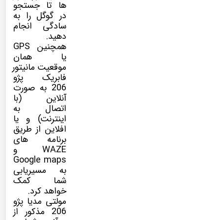
ها تا جستجو
در گوگل را به
سادگی انجام
دهید.
همچنین GPS
یا همان
موقعیت مانیتور
فابریک پژو
206 به صورت
آنلاین (با
اتصال به
اینترنت) و یا
افلاین از طریق
برنامه های
WAZE و
Google maps
به مسیریابی
شما کمک
خواهد کرد.
مولتی مدیا
پژو
206 مذکور از