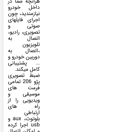
هرآنچه شما در
داخل خودرو
نیازمندید، چون
اجرای فایلهای
صوتی و
تصویری، رادیو،
اتصال به
تلویزیون
،اتصال به
دوربین خودرو و
… پشتیبانی
کامل میکند.
ضبط تصویری
پژو 206 تمامی
فرمت های
موسیقی و
ویدیویی را از
راه های
ارتباطی
بلوتوث، aux و
usb اجرا کرده
و امکان اتصال