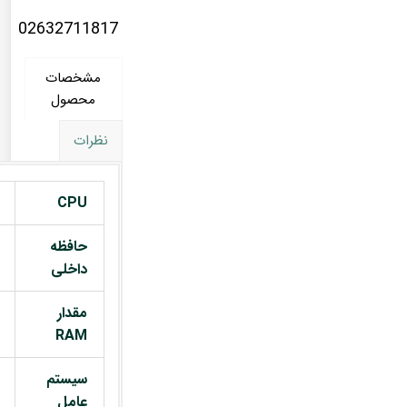
02632711817
مشخصات
محصول
نظرات
CPU
حافظه
داخلی
مقدار
RAM
سیستم
عامل