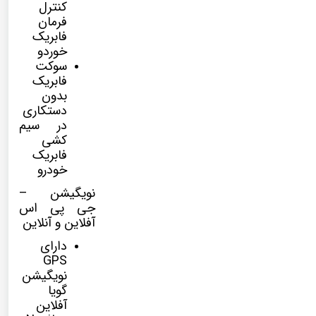
کنترل
فرمان
فابریک
خوردو
سوکت
فابریک
بدون
دستکاری
در سیم
کشی
فابریک
خودرو
نویگیشن –
جی پی اس
آفلاین و آنلاین
دارای
GPS
نویگیشن
گویا
آفلاین