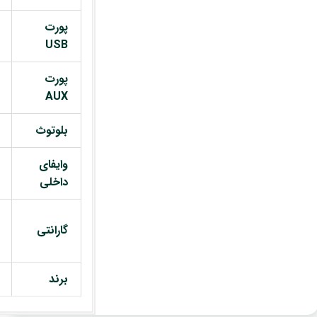
پورت
USB
پورت
AUX
بلوتوث
وایفای
داخلی
گارانتی
برند