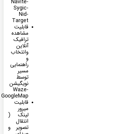
Navite-
Sygic-
Nid-
Target
قابلیت
مشاهده
ترافیک
آنلاین
وانتخاب
و
راهنمایی
مسیر
توسط
نویگیشن
Waze-
GoogleMap
قابلیت
میرور
لینک (
انتقال
تصویر و
صدای