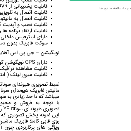
قابلیت پشتیبانی از DVR برای ضبط تصاویربصورت اتومات
دن به علاقه مندی ها
قابلیت اتصال به تلویزی
قابلیت اتصال به
مانیت
قابلیت نصب و آپدیت کل
قابلیت ارتقاء برنامه ها
دارای اینترفیس داخلی 
سوکت فابریک بدون دست
نویگیشن – جی پی اس آفلاین 
دارای GPS نویگیشن گویا آفلاین Navite-Sygic-Nid-Target
قابلیت مشاهده ترافیک آنلای
قابلیت میرور لینک ( ان
ضبط تصویری هیوندای سوناتا F
مانیتور فابریک هیوندای سوناتا YF که با ن
میباشد که تا حد زیادی به سه
با توجه به فروش و محبوب
تصویری هیوندای سوناتا YF را در رنج قیمت های متفاوت مناسب با نیاز شما عرضه کرده است.
روی قابی کاملا فابریک ماشی