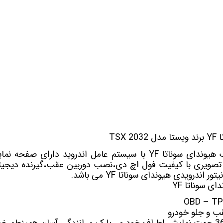
 خودرو
Car 
DASH )
 میدرنج
TSX
و
 هیوندای سوناتا YF
 تصویری با کیفیت فول اچ دی،نصب دوربین عقب،گیرنده دیجیتا
 اندرویدی هیوندای سوناتا YF می باشد.
ای سوناتا YF
 و جلو خودرو
جهت نمایش اطراف خودرو ، پارک و رانندگی آسان همینطور ض