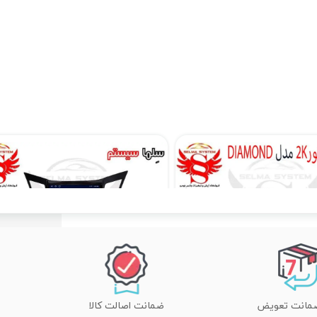
مانیتور فابریک ساینا و کوییک 7 اینچ اندروید مدل W100
مانیتور فابریک اندروید JAC j4 جک جی 4 مدل MTK
۱۲,۹۰۰,۰۰۰ تومان
ضمانت اصالت کالا