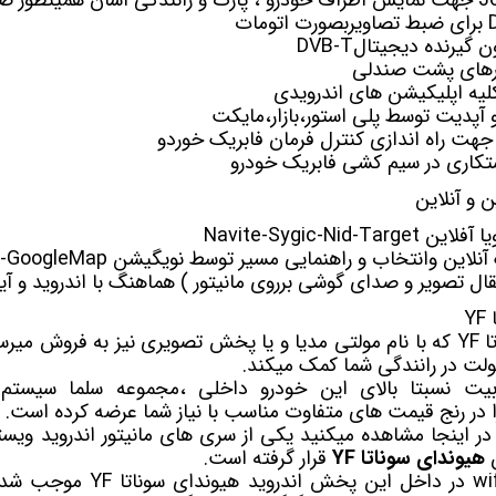
ون
گیرنده دیجیتال
DVB-T
ورهای پشت صندلی
یه اپلیکیشن های اندرویدی
 و آپدیت توسط پلی استور،بازار،مایکت
جهت راه اندازی کنترل فرمان فابریک خوردو
کاری در سیم کشی فابریک خودرو
و آنلاین
ن وانتخاب و راهنمایی مسیر توسط نویگیشن Waze-GoogleMap
تقال تصویر و صدای گوشی برروی مانیتور ) هماهنگ با اندروید و آی
Y
ام
مولتی مدیا
و یا پخش تصویری نیز به فروش میرسد
ولت در رانندگی شما کمک میکند.
یت نسبتا بالای این خودرو داخلی ،مجموعه سلما سیستم 
ن
هیوندای سوناتا YF
قرار گرفته است.
ویژگی های پرکاربردی چون wifi در 