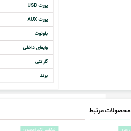
پورت USB
پورت AUX
بلوتوث
وایفای داخلی
گارانتی
برند
محصولات مرتبط