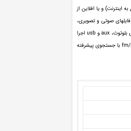
ا YFبه صورت آنلاین (با اتصال به اینترنت) و یا افلاین از
اجرای فایلهای صوتی و تصویری،
ضبط تصویری هیوندای سوناتا YF تمامی فرمت های موسیقی و ویدیویی را از راه های ارتباطی بلوتوث، aux و usb اجرا
چنانچه از علاقه مندان به برنامه های مفرح و سرگرم کننده رادیویی هستید، گیرنده رادیو fm/am با جستجوی پیشرفته