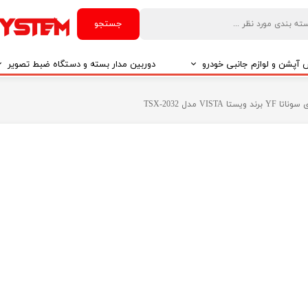
جستجو
آپشن و لوازم جانبی خودرو
دوربین مدار بسته و دستگاه ضبط تصویر
درو
دوربین مدار بسته
V مدل TSX-2032
درو
دوربین مدار بسته بر اساس تکنولوژی
درو
ایربگ و رابط چرخشی
El
تی مدیا