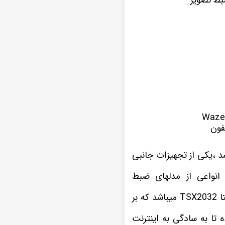
فون
 ،یکی از تجهیزات جانبی
انواعی از مدلهای ضبط
این نمونه پخش تصویری که در اینجا مشاهده میکنید یکی از سری های مانیتور اندروید ویستا TSX2032 میباشد که بر
داخل این پخش اندروید هیوندای سوناتا YF موجب شده تا به سادگی به اینترنت