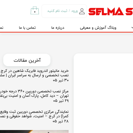
ورود
/
ثبت نام کنید
۰
حساب کاربری من
وبلاگ آموزش و معرفی
درباره ما
تماس با ما
نم
تغییر گذر واژه
سفارشات
خروج از حساب
کاربری
​​آخرین مقالات
خرید مانیتور اندروید فابریک شاهین در کرج و
نصب تخصصی و ارسال به سراسر ایران | سل
۳۰ تیر ۰۵
مرکز نصب تخصصی دوربین ۶۰
تهران – دید کامل، پارک آسان و امنیت بی‌ن
۲۹ تیر ۰۵
نمایندگی مرکزی تخصصی دوربین ثبت وقایع
کمرا) در کرج – امنیت، شواهد حقوقی و نص
۲۸ تیر ۰۵