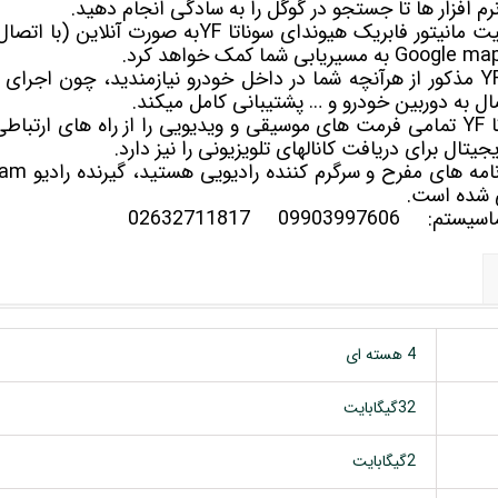
رم افزار ها تا جستجو در گوگل را به سادگی انجام دهید.
همچنین GPS یا همان موقعیت مانیتور فابریک هیوندای سونات
هیوندای سوناتا YF مذکور از هرآنچه شما در داخل خودرو نیازمندید، چون 
صال به دوربین خودرو و … پشتیبانی کامل میکند.
یتال برای دریافت کانالهای تلویزیونی را نیز دارد.
 شده است.
سلماسیستم:
09903997606
02632711817
4 هسته ای
32گیگابایت
2گیگابایت