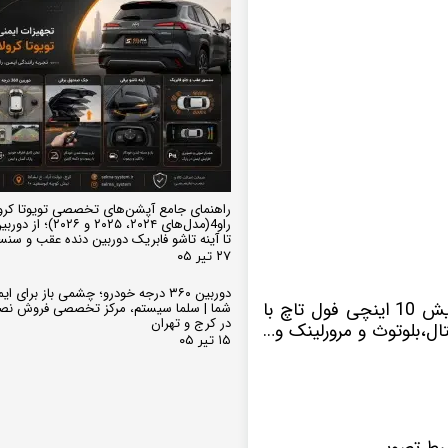
راهنمای جامع آپشن‌های تخصصی تویوتا کرو
تا آینه تاشو فابریک دوربین دنده عقب و سن
۲۷ تیر ۰۵
دوربین ۳۶۰ درجه خودرو؛ چشمی باز برای
با سیستم عامل اندروید دارای صفحه نمایش 10 اینچی فول تاچ با
شما | سلما سیستم، مرکز تخصصی فروش نص
در کرج و تهران
ل،بلوتوث و مرورلینک و…
۱۵ تیر ۰۵
بط تصویر