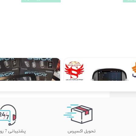
مانیتور فابریک اینفینیتی آریو Z300 اندروید فول تاچ مدل TP1
مانیتور فابریک شاهین سایپا اندروید فول تاچ مدل MTK
۱۷,۸۹۰,۰۰۰ تومان
تحویل اکسپرس
پشتیبانی 7 روز هفته