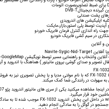
ون
گیرنده دیجیتال
DVB-T
ورهای پشت صندلی
یه اپلیکیشن های اندرویدی
 و آپدیت توسط پلی استور،بازار،مایکت
جهت راه اندازی کنترل فرمان فابریک خوردو
کاری در سیم کشی فابریک خودرو
و آنلاین
ن وانتخاب و راهنمایی مسیر توسط نویگیشن Waze-GoogleMap
تقال تصویر و صدای گوشی برروی مانیتور ) هماهنگ با اندروید و آی
که با نام
مولتی مدیا
و یا پخش تصویری نیز به فروش
 به سهولت در رانندگی شما کمک میکند.
ماشین خود قرار میگیرد.
FX-1032
موجب شده تا به سادگی
تا جستجو در گوگل را به سادگی انجام دهید.