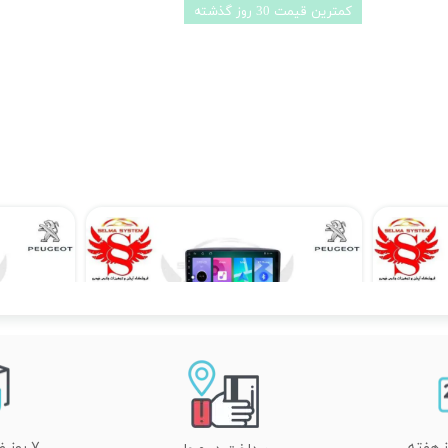
تخفیف ویژه
مانیتور اندروید پژو 207 برند دیاموند 4 به 64 مدل سیمکارتخور سایز 10.36 اینچ
مانیتور اندروید پژو 207 مدل 7 اینچی
۱۴,۹۰۰,۰۰۰ تومان
۷ روز ضمانت تعویض