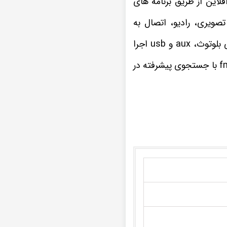
ا افلاین از طریق برنامه های
صویری، رادیو، اتصال به
ضبط تصویری FX-1032 پژو 207 تمامی فرمت های موسیقی و ویدیویی را از راه های ارتباطی بلوتوث، aux و usb اجرا
چنانچه از علاقه مندان به برنامه های مفرح و سرگرم کننده رادیویی هستید، گیرنده رادیو fm/am با جستجوی پیشرفته در