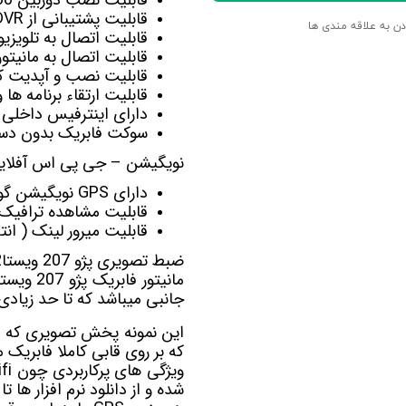
قابلیت پشتیبانی از DVR برای ضبط تصاویربصورت اتومات
دن به علاقه مندی ها
قابلیت اتصال به تلویزی
قابلیت اتصال به
مانیت
قابلیت نصب و آپدیت کل
قابلیت ارتقاء برنامه ها
دارای اینترفیس داخلی 
سوکت فابریک بدون دست
نویگیشن – جی پی اس آفلاین 
دارای GPS نویگیشن گویا آفلاین Navite-Sygic-Nid-Target
قابلیت مشاهده ترافیک آنلای
قابلیت میرور لینک ( ان
ضبط تصویری پژو 207 ویستاFX-1032
مانیتور فابریک پژو 207 ویستا FX-1032
جانبی میباشد که تا حد زیادی
که بر روی قابی کاملا فابریک 
ویژگی های پرکاربردی چون wifi در داخل این پخش اندروید
شده و از دانلود نرم افزار ها 