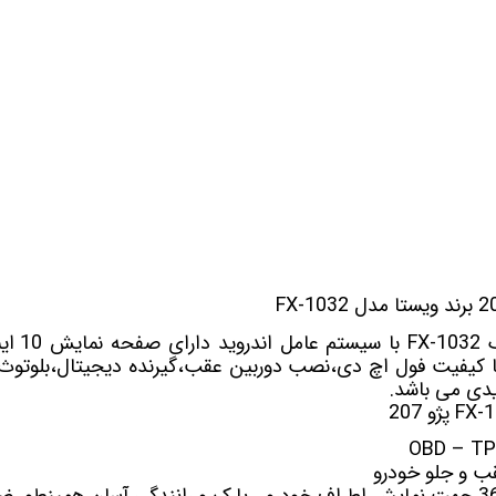
 خودرو
Car 
DASH )
 میدرنج
و
ک
FX-1032
با سیس
 کیفیت فول اچ دی،نصب دوربین عقب،گیرنده دیجیتال،بلوتوث و
ویدی می باشد.
 و جلو خودرو
جهت نمایش اطراف خودرو ، پارک و رانندگی آسان همینطور ض