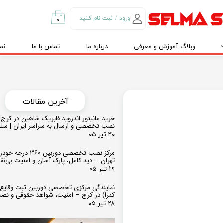
ورود
/
ثبت نام کنید
۰
حساب کاربری من
وبلاگ آموزش و معرفی
درباره ما
تماس با ما
نم
تغییر گذر واژه
سفارشات
خروج از حساب
کاربری
​​آخرین مقالات
خرید مانیتور اندروید فابریک شاهین در کرج و
نصب تخصصی و ارسال به سراسر ایران | سل
۳۰ تیر ۰۵
مرکز نصب تخصصی دوربین ۶۰
تهران – دید کامل، پارک آسان و امنیت بی‌ن
۲۹ تیر ۰۵
نمایندگی مرکزی تخصصی دوربین ثبت وقایع
کمرا) در کرج – امنیت، شواهد حقوقی و نص
۲۸ تیر ۰۵