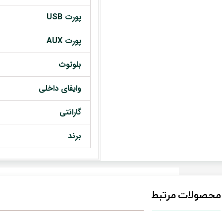
پورت USB
پورت AUX
بلوتوث
وایفای داخلی
گارانتی
برند
محصولات مرتبط