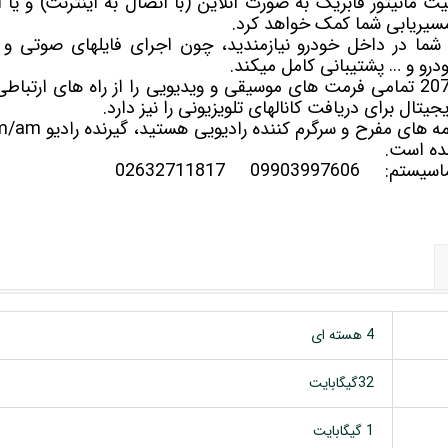
ان موقعیت مانیتور فابریک به صورت آنلاین (با اتصال به اینترنت) و ی
شما در داخل خودرو نیازمندید، چون اجرای فایلهای صوتی و ت
درو و … پشتیبانی کامل میکند.
یتال برای دریافت کانالهای تلویزیونی را نیز دارد.
ه است.
سلماسیستم:
09903997606
02632711817
4 هسته ای
32گیگابایت
1 گیگابایت