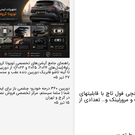
راهنمای جامع آپشن‌های تخصصی تویوتا کرو
تا آینه تاشو فابریک دوربین دنده عقب و سن
۲۷ تیر ۰۵
دوربین ۳۶۰ درجه خودرو؛ چشمی باز برای
تم عامل اندروید دارای صفحه نمایش 10 اینچی فول تاچ با قابلیتهای
شما | سلما سیستم، مرکز تخصصی فروش نص
در کرج و تهران
 مرورلینک و… تعدادی از
۱۵ تیر ۰۵
بط تصویر