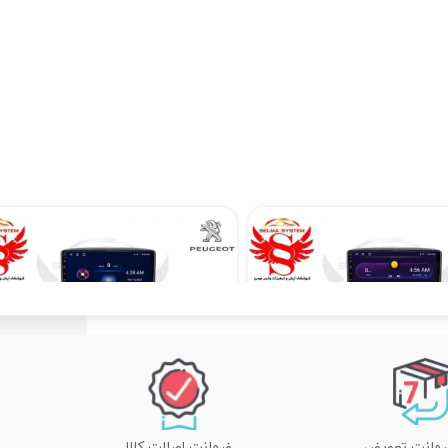
مانیتور پژو 207فابریک اندرویدی برند ویستا VISTA مدل TCX-2032 رم 2 حافظه 32 carply
۱۹,۳۹۰,۰۰۰ تومان
۱۶,۹۹۰,۰۰۰ تومان
ضمانت اصالت کالا