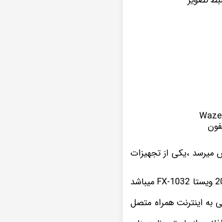
فون
 میرسد ،یکی از تجهیزات
این نمونه پخش تصویری که در اینجا مشاهده میکنید یکی از سری های مانیتور اندروید پژو 207 ویستا FX-1032 میباشد
 به اینترنت همراه متصل