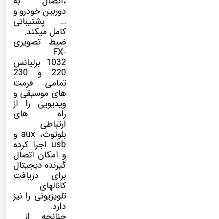
،اتصال به
دوربین خودرو و
… پشتیبانی
کامل میکند.
ضبط تصویری
FX-
1032 برلیانس
220 و 230
تمامی فرمت
های موسیقی و
ویدیویی را از
راه های
ارتباطی
بلوتوث، aux و
usb اجرا کرده
و امکان اتصال
گیرنده دیجیتال
برای دریافت
کانالهای
تلویزیونی را نیز
دارد.
چنانچه از