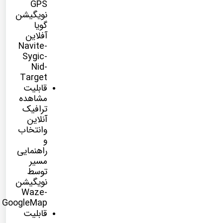
GPS
نویگیشن
گویا
آفلاین
Navite-
Sygic-
Nid-
Target
قابلیت
مشاهده
ترافیک
آنلاین
وانتخاب
و
راهنمایی
مسیر
توسط
نویگیشن
Waze-
GoogleMap
قابلیت