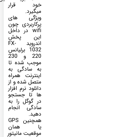
خود قرار
میگیرد.
ویژگی های
پرکاربردی چون
wifi در داخل
این پخش
اندروید
FX-
1032
برلیانس
220 و 230
موجب شده تا
به سادگی به
اینترنت همراه
متصل شده و از
دانلود نرم افزار
ها تا جستجو
در گوگل را به
سادگی انجام
دهید.
همچنین GPS
یا همان
موقعیت مانیتور