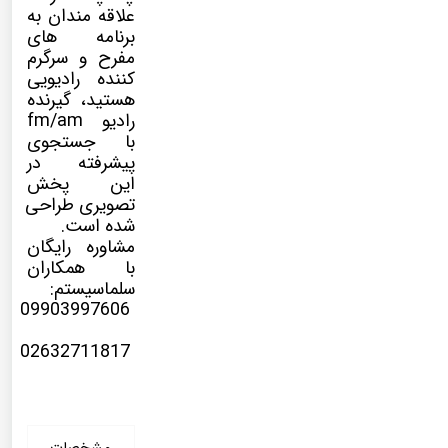
علاقه مندان به
برنامه های
مفرح و سرگرم
کننده رادیویی
هستید، گیرنده
رادیو fm/am
با جستجوی
پیشرفته در
این پخش
تصویری طراحی
شده است.
مشاوره رایگان
با همکاران
سلماسیستم:
09903997606
02632711817