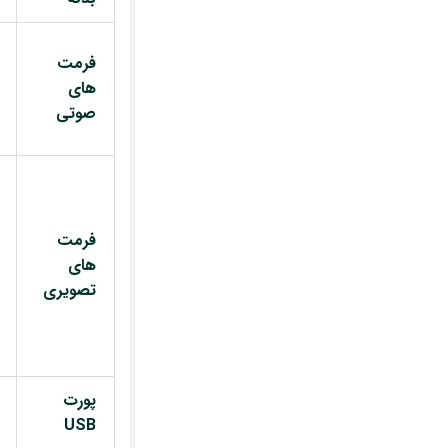
فرمت
های
صوتی
فرمت
های
تصویری
پورت
USB