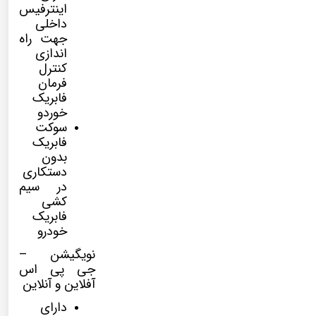
اینترفیس
داخلی
جهت راه
اندازی
کنترل
فرمان
فابریک
خوردو
سوکت
فابریک
بدون
دستکاری
در سیم
کشی
فابریک
خودرو
نویگیشن –
جی پی اس
آفلاین و آنلاین
دارای