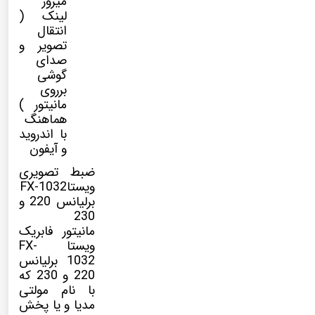
میرور
لینک (
انتقال
تصویر و
صدای
گوشی
برروی
مانیتور )
هماهنگ
با اندروید
و آیفون
ضبط تصویری
ویستاFX-1032
برلیانس 220 و
230
مانیتور فابریک
ویستا FX-
1032
برلیانس
220 و 230
که
با نام
مولتی
مدیا
و یا پخش