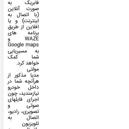
فابریک به
صورت آنلاین
(با اتصال به
اینترنت) و یا
افلاین از طریق
برنامه های
WAZE و
Google maps
به مسیریابی
شما کمک
خواهد کرد.
مولتی
مدیا
مذکور از
هرآنچه شما در
داخل خودرو
نیازمندید، چون
اجرای فایلهای
صوتی و
تصویری، رادیو،
اتصال به
تلویزیون