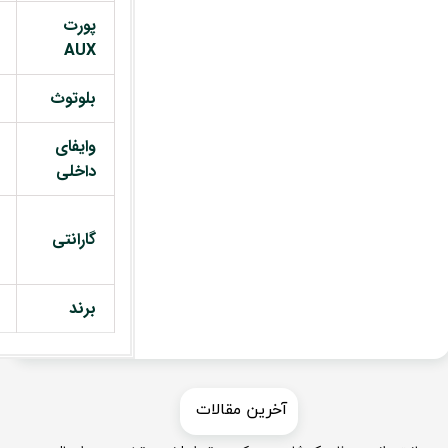
پورت
AUX
بلوتوث
وایفای
داخلی
گارانتی
برند
​​آخرین مقالات